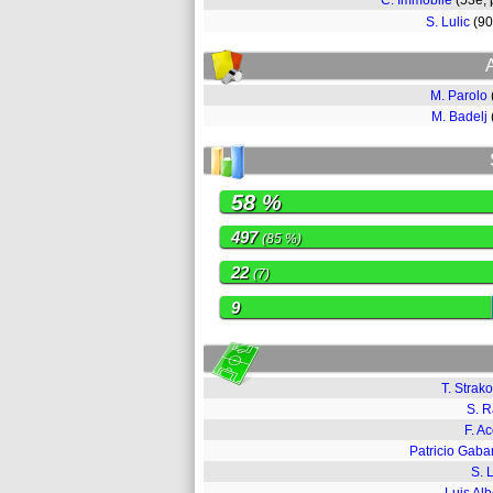
C. Immobile
(53e,
S. Lulic
(9
M. Parolo
M. Badelj
58 %
497
(85 %)
22
(7)
9
T. Strak
S. 
F. Ac
Patricio Gaba
S. L