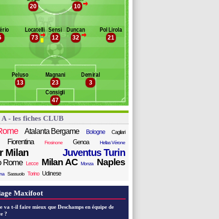
>
edro Neto
20
10
Banc des remplaçants
Sassuolo
ilinkovic-Savic
rardi
iva
ério
Locatelli
Sensi
Duncan
Pol Lirola
ourabia
oto
>
>
6
73
12
32
21
rignola
astos
i Francesco
uiz Felipe
abacar
ômulo
rrari
Peluso
Magnani
Demiral
emos
13
23
3
agnanelli
Consigli
dgaard
47
egolo
ernicola
 A - les fiches CLUB
uricic
Rome
Atalanta Bergame
Bologne
Cagliari
Fiorentina
Genoa
Frosinone
Hellas Vérone
er Milan
Juventus Turin
Milan AC
Naples
o Rome
Lecce
Monza
Udinese
Torino
ana
Sassuolo
age Maxifoot
e va t-il faire mieux que Deschamps en équipe de
e ?