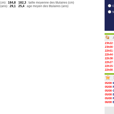
(cm) :
184,8
182,3
: taille moyenne des titulaires (cm)
(ans) :
29,1
25,4
: age moyen des titulaires (ans)
O
23h22
23h00
22h51
22h44
22h38
22h27
22h15
22h00
21h48
21h39
21h26
05/08
21h05
05/08
20h47
05/08
20h30
05/08
20h18
05/08
20h04
06/08
19h47
06/08
19h34
06/08
19h14