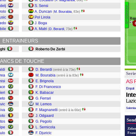
erto
M. Locatelli
(
F. Magnanelli
, 66e)
P
delj
S. Sensi
S
M
A
rolo
A. Duncan
(
M. Bourabia
, 83e)
S
Be
S
Le
U
usic
Pol Lirola
Rog
O
B
Pr
L
cedo
J. Boga
O
B
B
bile
A. Matri
(
D. Berardi
, 73e)
D
L
B
R
ENTRAINEURS
Fe
L
ghi
Roberto De Zerbi
M
O
ANCS DE TOUCHE
P
S
aldi
D. Berardi
(entré à la 73e)
Serie
Dj
rrea
M. Bourabia
(entré à la 83e)
AS 
isi
E. Brignola
ace
F. Di Francesco
Empoli
ieri
K. Babacar
Int
eto
G. Ferrari
Lazi
avic
M. Lemos
Salernit
iva
F. Magnanelli
(entré à la 66e)
roto
J. Odgaard
Sond
tos
G. Pegolo
lipe
L. Sernicola
Zidan
ulo
F. Djuricic
Franc