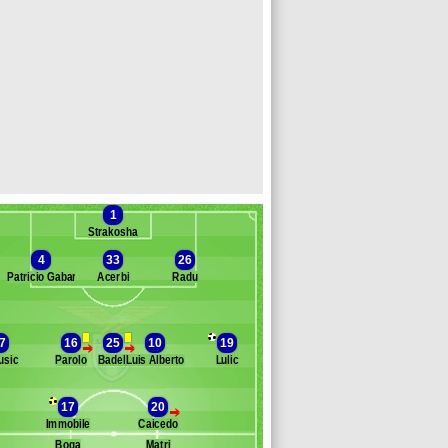
1
Strakosha
4
33
26
Patricio Gabarrón
Acerbi
Radu
Banc des remplaçants
Lazio Rome
7
16
25
10
19
>
>
usic
Parolo
Badelj
Luis Alberto
Lulic
taldi
rrea
urmisi
17
20
>
allace
Immobile
Caicedo
errieri
Boga
Matri