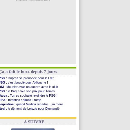
PSG
: Akliouche a signé (officiel)
OM
: une offre pour Bulka
PSG
: contrat signé pour Akliouche
Ouganda
: Owori battu à mort à Kampala
Arsenal
: Arteta veut créer une dynastie
Voir les brèves précédentes
Ça a fait le buzz depuis 7 jours
PSG
: Dupraz se prononce pour la LdC
PSG
: c'est bouclé pour Akliouche !
OM
: Meunier avait un accord avec le club
PSG
: le Barça fixe son prix pour Torres
Barça
: Torres souhaite rejoindre le PSG !
FIFA
: Infantino sollicite Trump
Argentine
: quand Medina recadre... sa mère
Real
: le démenti de Leipzig pour Diomandé
OM
: Paixão attire un 2e club anglais
FIFA
: le conseiller d'Infantino démissionne !
A SUIVRE