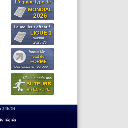
L'equipe type de
MONDIAL
2026
Le meilleur effectif
LIGUE 1
saison
2025-26
Indice MF :
l'état de
FORME
des clubs en europe
Classements des
BUTEURS
en EUROPE
o 24h/24
ivilégiés