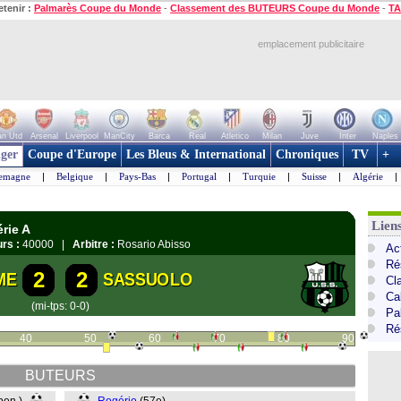
etenir :
Palmarès Coupe du Monde
-
Classement des BUTEURS Coupe du Monde
-
TA
emplacement publicitaire
n Utd
Arsenal
Liverpool
ManCity
Barca
Real
Atletico
Milan
Juve
Inter
Naples
ger
Coupe d'Europe
Les Bleus & International
Chroniques
TV
+
lemagne
|
Belgique
|
Pays-Bas
|
Portugal
|
Turquie
|
Suisse
|
Algérie
|
Liens
érie A
rs :
40000 |
Arbitre :
Rosario Abisso
Act
Ré
2
2
ME
SASSUOLO
Cl
Cal
(mi-tps: 0-0)
Pa
Ré
40
50
60
70
80
90
BUTEURS