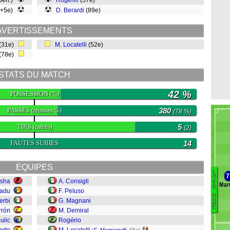
 pen.)
Rogério
(57e)
0+5e)
D. Berardi
(89e)
AVERTISSEMENTS
(31e)
M. Locatelli
(52e)
(78e)
STATS DU MATCH
42 %
POSSESSION
(%)
PASSES
380
(réussies %)
(78 %)
TIRS
5
(cadrés)
(2)
FAUTES SUBIES
14
EQUIPES
L
7
A
Z
osha
A. Consigli
Mar
I
Ca
O
Radu
F. Peluso
R
Co
erbi
G. Magnani
O
M
D
E
rrón
M. Demiral
W
ulic
Rogério
Gu