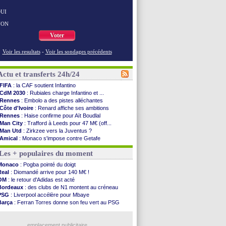
UI
NON
Voter
Voir les resultats
-
Voir les sondages précédents
Actu et transferts 24h/24
FIFA
: la CAF soutient Infantino
CdM 2030
: Rubiales charge Infantino et ...
Rennes
: Embolo a des pistes alléchantes
Côte d'Ivoire
: Renard affiche ses ambitions
Rennes
: Haise confirme pour Aït Boudlal
Man City
: Trafford à Leeds pour 47 M€ (off...
Man Utd
: Zirkzee vers la Juventus ?
Amical
: Monaco s'impose contre Getafe
Nantes
: Der Zakarian et sa relation avec Kita
Les + populaires du moment
OM
: le club prêt à libérer Kondogbia ?
Monaco
: le message touchant d'Akliouche
Monaco
: Pogba pointé du doigt
FIFA
: Tebas en remet une couche
Real
: Diomandé arrive pour 140 M€ !
FIFA
: l'UEFA maintient la pression
OM
: le retour d'Adidas est acté
PSG
: Tebas encense Luis Enrique
Bordeaux
: des clubs de N1 montent au créneau
Real
: Vinicius jusqu'en 2032 (officiel)
PSG
: Liverpool accélère pour Mbaye
Lyon
: Mangala va rejoindre Getafe
Barça
: Ferran Torres donne son feu vert au PSG
OM
: une offre refusée pour Aguerd
PSG
: Luis Enrique satisfait malgré tout
Real
: c'est confirmé pour Vinicius
Man City
: Rodri préfère le Barça au Real !
Troyes
: Junior Diaz jusqu'en 2030 (officiel)
emplacement publicitaire