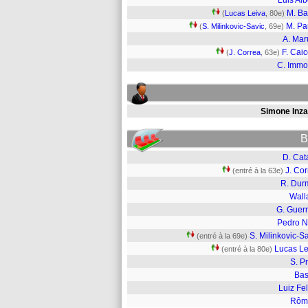
Luis Alb
M. Ba
(
Lucas Leiva
, 80e)
M. Pa
(
S. Milinkovic-Savic
, 69e)
A. Mar
F. Cai
(
J. Correa
, 63e)
C. Immo
Simone Inza
B
D. Cat
J. Co
(entré à la 63e)
R. Durm
Wall
G. Guerr
Pedro N
S. Milinkovic-S
(entré à la 69e)
Lucas Le
(entré à la 80e)
S. P
Bas
Luiz Fe
Rôm