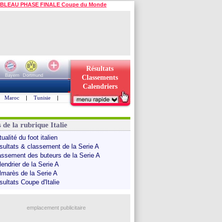
BLEAU PHASE FINALE Coupe du Monde
Résultats
Bayern
Dortmund
Classements
Calendriers
Maroc
|
Tunisie
|
 de la rubrique Italie
ualité du foot italien
sultats & classement de la Serie A
assement des buteurs de la Serie A
endrier de la Serie A
lmarès de la Serie A
sultats Coupe d'Italie
emplacement publicitaire