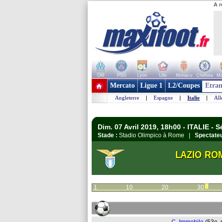
A r
OM
PSG
Lyon
Lille
Monaco
Chelsea
Ma
+ de clubs
Mercato
Ligue 1
L2/Coupes
Etran
Angleterre
|
Espagne
|
Italie
|
Al
Dim. 07 Avril 2019, 18h00 - ITALIE - S
Stade :
Stadio Olimpico à Rome |
Spectateu
LAZIO RO
1
10
20
30