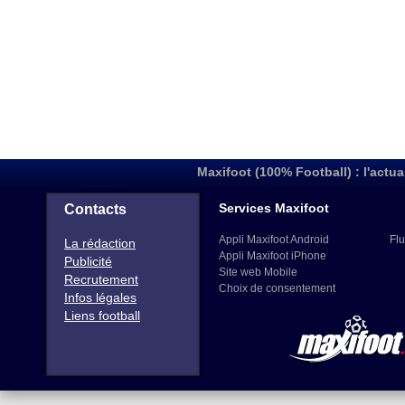
Maxifoot (100% Football) : l'actua
Services Maxifoot
Contacts
Appli Maxifoot Android
Flu
La rédaction
Appli Maxifoot iPhone
Publicité
Site web Mobile
Recrutement
Choix de consentement
Infos légales
Liens football