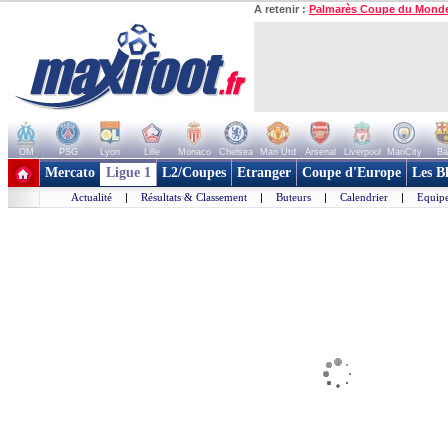
A retenir :
Palmarès Coupe du Mond
OM
PSG
Lyon
Lille
Monaco
Chelsea
Man Utd
Arsenal
Liverpool
ManCity
Ba
+ de clubs
Mercato
Ligue 1
L2/Coupes
Etranger
Coupe d'Europe
Les B
Actualité
|
Résultats & Classement
|
Buteurs
|
Calendrier
|
Equipe