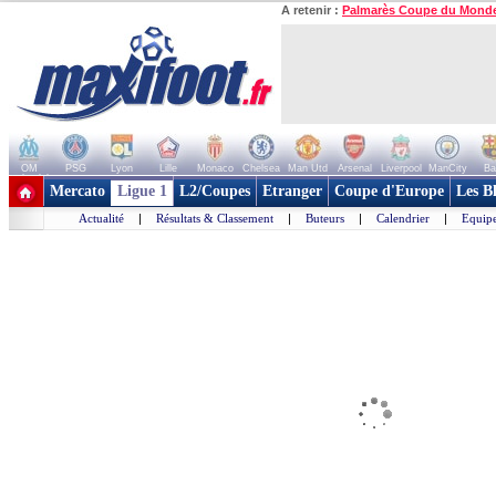
A retenir :
Palmarès Coupe du Mond
OM
PSG
Lyon
Lille
Monaco
Chelsea
Man Utd
Arsenal
Liverpool
ManCity
Ba
+ de clubs
Mercato
Ligue 1
L2/Coupes
Etranger
Coupe d'Europe
Les B
Actualité
|
Résultats & Classement
|
Buteurs
|
Calendrier
|
Equipe