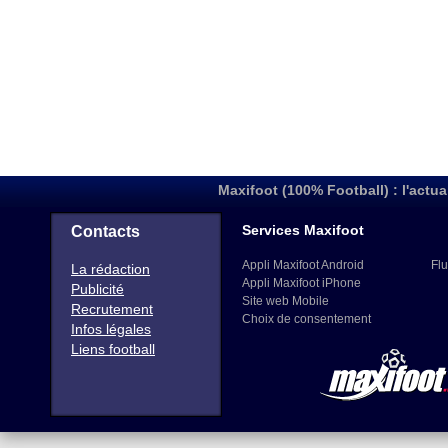
Maxifoot (100% Football) : l'actua
Services Maxifoot
Contacts
Appli Maxifoot Android
Flu
La rédaction
Appli Maxifoot iPhone
Publicité
Site web Mobile
Recrutement
Choix de consentement
Infos légales
Liens football