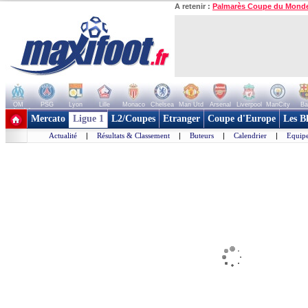
A retenir :
Palmarès Coupe du Mond
OM
PSG
Lyon
Lille
Monaco
Chelsea
Man Utd
Arsenal
Liverpool
ManCity
Ba
+ de clubs
Mercato
Ligue 1
L2/Coupes
Etranger
Coupe d'Europe
Les B
Actualité
|
Résultats & Classement
|
Buteurs
|
Calendrier
|
Equipe