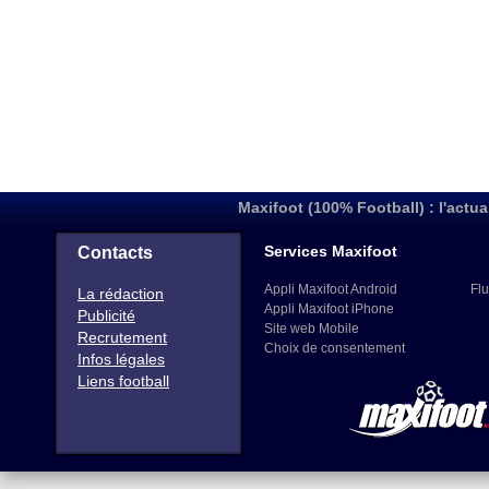
Maxifoot (100% Football) : l'actua
Services Maxifoot
Contacts
Appli Maxifoot Android
Flu
La rédaction
Appli Maxifoot iPhone
Publicité
Site web Mobile
Recrutement
Choix de consentement
Infos légales
Liens football