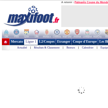
A retenir :
Palmarès Coupe du Mond
OM
PSG
Lyon
Lille
Monaco
Chelsea
Man Utd
Arsenal
Liverpool
ManCity
Ba
+ de clubs
Mercato
Ligue 1
L2/Coupes
Etranger
Coupe d'Europe
Les B
Actualité
|
Résultats & Classement
|
Buteurs
|
Calendrier
|
Equipe