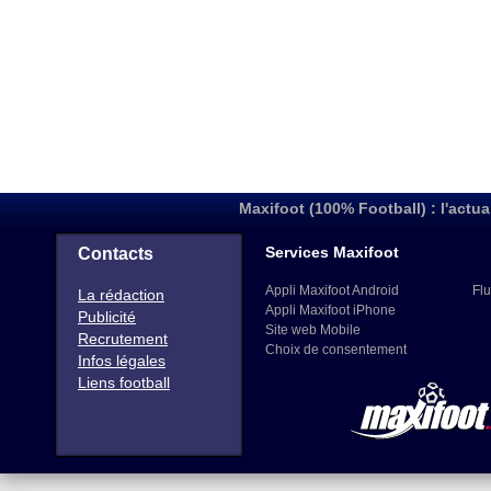
Maxifoot (100% Football) : l'actua
Services Maxifoot
Contacts
Appli Maxifoot Android
Flu
La rédaction
Appli Maxifoot iPhone
Publicité
Site web Mobile
Recrutement
Choix de consentement
Infos légales
Liens football