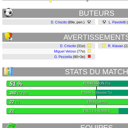
BUTEURS
D. Criscito
(89e, pen.)
L. Pavoletti
(
AVERTISSEMENT
D. Criscito
(31e)
R. Klavan
(2
Miguel Veloso
(77e)
G. Pezzella
(90+3e)
STATS DU MATC
51 %
POSSESSION
(%)
360
PASSES
(réussies %)
(73 %)
22
TIRS
(cadrés)
(7)
21
FAUTES SUBIES
EQUIPES