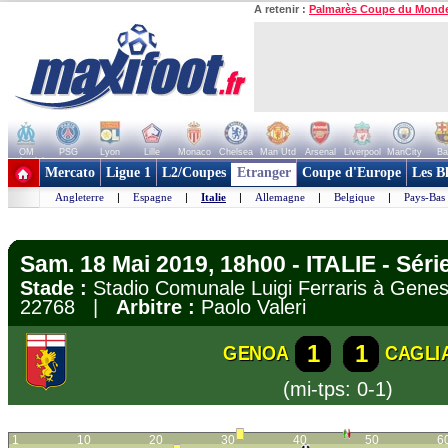
A retenir :
Palmarès Coupe du Mond
OM
PSG
Lyon
Lille
Monaco
Chelsea
Man Utd
Arsenal
Liverpool
ManCity
Ba
+ de clubs
Mercato
Ligue 1
L2/Coupes
Etranger
Coupe d'Europe
Les B
Angleterre
|
Espagne
|
Italie
|
Allemagne
|
Belgique
|
Pays-Bas
Sam. 18 Mai 2019, 18h00 - ITALIE - Séri
Stade :
Stadio Comunale Luigi Ferraris à Ge
22768 |
Arbitre :
Paolo Valeri
1
1
GENOA
CAGLI
(mi-tps: 0-1)
1
10
20
30
40
50
6