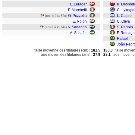
L. Lerager
K. Despod
F. Marchetti
C. Lykogia
G. Pezzella
L. Castro
(entré à la 82e)
E. Rolón
C. Oliva
A. Sanabria
S. Padoin
(entré à la 74e)
A. Schafer
F. Romagn
Rafael
João Pedr
taille moyenne des titulaires (cm) :
182,5
183,3
: taille moye
age moyen des titulaires (ans) :
27,9
28,1
: age moyen de