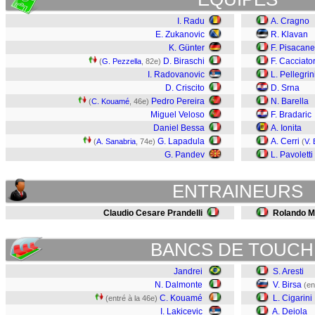
I. Radu
A. Cragno
E. Zukanovic
R. Klavan
K. Günter
F. Pisacane
D. Biraschi
F. Cacciato
(
G. Pezzella
, 82e)
I. Radovanovic
L. Pellegrin
D. Criscito
D. Srna
Pedro Pereira
N. Barella
(
C. Kouamé
, 46e)
Miguel Veloso
F. Bradaric
Daniel Bessa
A. Ionita
G. Lapadula
A. Cerri
(
A. Sanabria
, 74e)
(
V. 
G. Pandev
L. Pavoletti
ENTRAINEURS
Claudio Cesare Prandelli
Rolando M
BANCS DE TOUCH
Jandrei
S. Aresti
N. Dalmonte
V. Birsa
(en
C. Kouamé
L. Cigarini
(entré à la 46e)
I. Lakicevic
A. Deiola