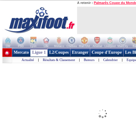
A retenir :
Palmarès Coupe du Mond
OM
PSG
Lyon
Lille
Monaco
Chelsea
Man Utd
Arsenal
Liverpool
ManCity
Ba
+ de clubs
Mercato
Ligue 1
L2/Coupes
Etranger
Coupe d'Europe
Les B
Actualité
|
Résultats & Classement
|
Buteurs
|
Calendrier
|
Equipe