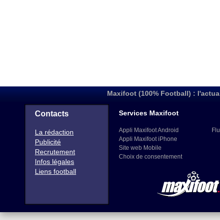
Maxifoot (100% Football) : l'actua
Services Maxifoot
Contacts
Appli Maxifoot Android
Flu
La rédaction
Appli Maxifoot iPhone
Publicité
Site web Mobile
Recrutement
Choix de consentement
Infos légales
Liens football