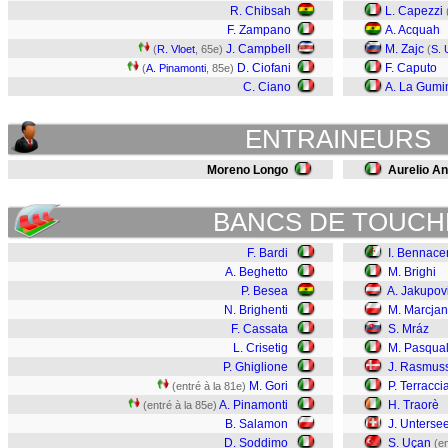
R. Chibsah
L. Capezzi
F. Zampano
A. Acquah
J. Campbell
M. Zajc
(
R. Vloet
, 65e)
(
S. 
D. Ciofani
F. Caputo
(
A. Pinamonti
, 85e)
C. Ciano
A. La Gumi
ENTRAINEURS
Moreno Longo
Aurelio An
BANCS DE TOUCH
F. Bardi
I. Bennace
A. Beghetto
M. Brighi
P. Besea
A. Jakupov
N. Brighenti
M. Marcjan
F. Cassata
S. Mráz
L. Crisetig
M. Pasqua
P. Ghiglione
J. Rasmus
M. Gori
P. Terracci
(entré à la 81e)
A. Pinamonti
H. Traorè
(entré à la 85e)
B. Salamon
J. Unterse
D. Soddimo
S. Uçan
(en