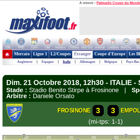
A retenir :
Palmarès Coupe du Mond
OM
PSG
Lyon
Lille
Monaco
Chelsea
Man Utd
Arsenal
Liverpool
ManCity
Ba
+ de clubs
Mercato
Ligue 1
L2/Coupes
Etranger
Coupe d'Europe
Les B
Angleterre
|
Espagne
|
Italie
|
Allemagne
|
Belgique
|
Pays-Bas
Dim. 21 Octobre 2018, 12h30 - ITALIE - 
Stade :
Stadio Benito Stirpe à Frosinone |
Sp
Arbitre :
Daniele Orsato
3
3
FROSINONE
EMPOL
(mi-tps: 1-1)
1
10
20
30
40
50
6