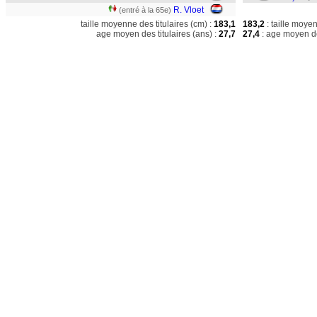
R. Vloet
(entré à la 65e)
taille moyenne des titulaires (cm) :
183,1
183,2
: taille moye
age moyen des titulaires (ans) :
27,7
27,4
: age moyen de