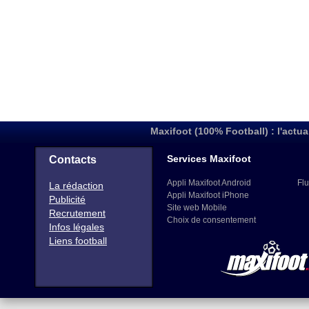
Maxifoot (100% Football) : l'actua
Services Maxifoot
Contacts
Appli Maxifoot Android
Flu
La rédaction
Appli Maxifoot iPhone
Publicité
Site web Mobile
Recrutement
Choix de consentement
Infos légales
Liens football