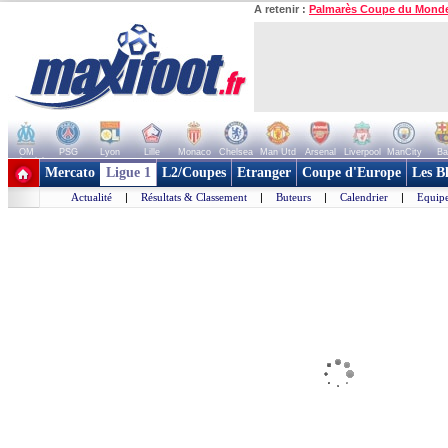
A retenir :
Palmarès Coupe du Mond
OM
PSG
Lyon
Lille
Monaco
Chelsea
Man Utd
Arsenal
Liverpool
ManCity
Ba
+ de clubs
Mercato
Ligue 1
L2/Coupes
Etranger
Coupe d'Europe
Les B
Actualité
|
Résultats & Classement
|
Buteurs
|
Calendrier
|
Equipe