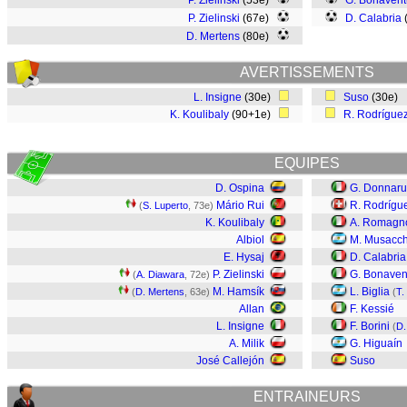
P. Zielinski
(53e)
G. Bonavent
P. Zielinski
(67e)
D. Calabria
D. Mertens
(80e)
AVERTISSEMENTS
L. Insigne
(30e)
Suso
(30e)
K. Koulibaly
(90+1e)
R. Rodrígue
EQUIPES
D. Ospina
G. Donnar
Mário Rui
R. Rodrígu
(
S. Luperto
, 73e)
K. Koulibaly
A. Romagno
Albiol
M. Musacch
E. Hysaj
D. Calabria
P. Zielinski
G. Bonaven
(
A. Diawara
, 72e)
M. Hamsík
L. Biglia
(
D. Mertens
, 63e)
(
T.
Allan
F. Kessié
L. Insigne
F. Borini
(
D.
A. Milik
G. Higuaín
José Callejón
Suso
ENTRAINEURS