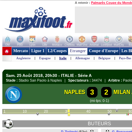
A retenir :
Palmarès Coupe du Mond
OM
PSG
Lyon
Lille
Monaco
Chelsea
Man Utd
Arsenal
Liverpool
ManCity
Ba
+ de clubs
Mercato
Ligue 1
L2/Coupes
Etranger
Coupe d'Europe
Les B
Angleterre
|
Espagne
|
Italie
|
Allemagne
|
Belgique
|
Pays-Bas
Sam. 25 Août 2018, 20h30 - ITALIE - Série A
Stade :
Stadio San Paolo à Naples |
Spectateurs :
34474 |
Arbitre :
Paolo
3
2
NAPLES
MILAN
(mi-tps: 0-1)
1
10
20
30
40
50
6
BUTEURS