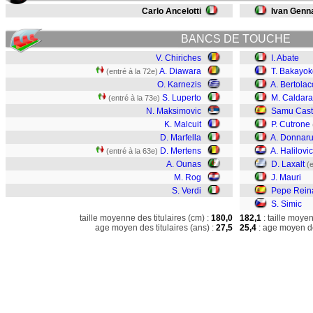
Carlo Ancelotti
Ivan Genn
BANCS DE TOUCHE
V. Chiriches
I. Abate
A. Diawara
T. Bakayok
(entré à la 72e)
O. Karnezis
A. Bertolac
S. Luperto
M. Caldara
(entré à la 73e)
N. Maksimovic
Samu Casti
K. Malcuit
P. Cutrone
D. Marfella
A. Donna
D. Mertens
A. Halilovic
(entré à la 63e)
A. Ounas
D. Laxalt
(
M. Rog
J. Mauri
S. Verdi
Pepe Rein
S. Simic
taille moyenne des titulaires (cm) :
180,0
182,1
: taille moye
age moyen des titulaires (ans) :
27,5
25,4
: age moyen de