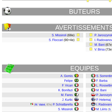
BUTEURS
AVERTISSEMENT
S. Missiroli
(68e)
P. Jaroszyns
S. Floccari
(90+4e)
I. Radovanov
M. Bani
(67
V. Birsa
(73
EQUIPES
A. Gomis
S. Sorrenti
Felipe
F. Barba
F. Vicari
L. Rossettin
K. Bonifazi
M. Bani
M. Fares
P. Jaroszyn
J. Kurtic
P. Hetemaj
P. Schiattarella
I. Radovan
(
M. Valoti
, 87e)
S. Missiroli
M. Léris
(
S.