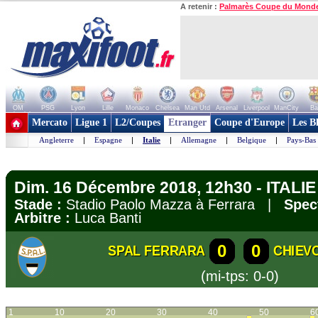
A retenir :
Palmarès Coupe du Mond
OM
PSG
Lyon
Lille
Monaco
Chelsea
Man Utd
Arsenal
Liverpool
ManCity
Ba
+ de clubs
Mercato
Ligue 1
L2/Coupes
Etranger
Coupe d'Europe
Les B
Angleterre
|
Espagne
|
Italie
|
Allemagne
|
Belgique
|
Pays-Bas
Dim. 16 Décembre 2018, 12h30 - ITALIE 
Stade :
Stadio Paolo Mazza à Ferrara |
Spec
Arbitre :
Luca Banti
0
0
SPAL FERRARA
CHIEV
(mi-tps: 0-0)
1
10
20
30
40
50
6