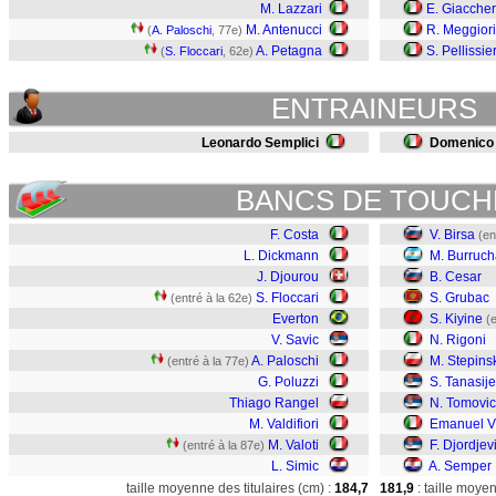
M. Lazzari
E. Giaccher
M. Antenucci
R. Meggiori
(
A. Paloschi
, 77e)
A. Petagna
S. Pellissie
(
S. Floccari
, 62e)
ENTRAINEURS
Leonardo Semplici
Domenico 
BANCS DE TOUCH
F. Costa
V. Birsa
(en
L. Dickmann
M. Burruc
J. Djourou
B. Cesar
S. Floccari
S. Grubac
(entré à la 62e)
Everton
S. Kiyine
(
V. Savic
N. Rigoni
A. Paloschi
M. Stepins
(entré à la 77e)
G. Poluzzi
S. Tanasije
Thiago Rangel
N. Tomovic
M. Valdifiori
Emanuel V
M. Valoti
F. Djordjev
(entré à la 87e)
L. Simic
A. Semper
taille moyenne des titulaires (cm) :
184,7
181,9
: taille moye