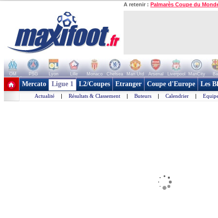
A retenir :
Palmarès Coupe du Mond
OM
PSG
Lyon
Lille
Monaco
Chelsea
Man Utd
Arsenal
Liverpool
ManCity
Ba
+ de clubs
Mercato
Ligue 1
L2/Coupes
Etranger
Coupe d'Europe
Les B
Actualité
|
Résultats & Classement
|
Buteurs
|
Calendrier
|
Equipe