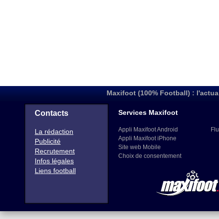
Maxifoot (100% Football) : l'actua
Services Maxifoot
Contacts
Appli Maxifoot Android
Flu
La rédaction
Appli Maxifoot iPhone
Publicité
Site web Mobile
Recrutement
Choix de consentement
Infos légales
Liens football