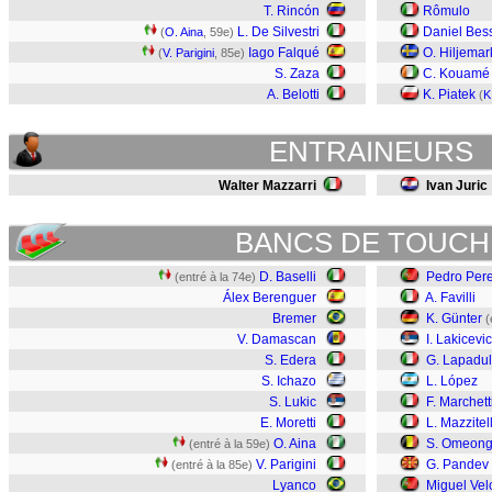
T. Rincón
Rômulo
L. De Silvestri
Daniel Bes
(
O. Aina
, 59e)
Iago Falqué
O. Hiljemar
(
V. Parigini
, 85e)
S. Zaza
C. Kouamé
A. Belotti
K. Piatek
(
K
ENTRAINEURS
Walter Mazzarri
Ivan Juric
BANCS DE TOUCH
D. Baselli
Pedro Pere
(entré à la 74e)
Álex Berenguer
A. Favilli
Bremer
K. Günter
(
V. Damascan
I. Lakicevic
S. Edera
G. Lapadu
S. Ichazo
L. López
S. Lukic
F. Marchett
E. Moretti
L. Mazzitell
O. Aina
S. Omeon
(entré à la 59e)
V. Parigini
G. Pandev
(entré à la 85e)
Lyanco
Miguel Vel