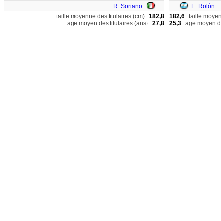
R. Soriano
E. Rolón
taille moyenne des titulaires (cm) :
182,8
182,6
: taille moye
age moyen des titulaires (ans) :
27,8
25,3
: age moyen de