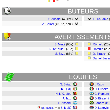
BUTEURS
C. Ansaldi
(45+2e)
C. Kouamé
A. Belotti
(45+5e, pen.)
AVERTISSEMENT
S. Meïté
(65e)
Rômulo
(25
N. N'Koulou
(75e)
Rômulo
(28
S. Zaza
(88e)
D. Biraschi
(
Daniel Bess
EQUIPES
S. Sirigu
I. Radu
K. Djidji
D. Criscito
N. N'Koulou
C. Romero
A. Izzo
D. Biraschi
C. Ansaldi
Sandro
(
G.
S. Meïté
D. Lazovic
(
D. Baselli
, 74e)