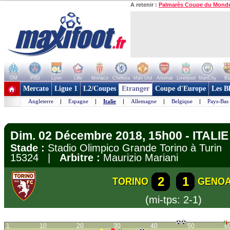
A retenir :
Palmarès Coupe du Mond
OM
PSG
Lyon
Lille
Monaco
Chelsea
Man Utd
Arsenal
Liverpool
ManCity
Ba
+ de clubs
Mercato
Ligue 1
L2/Coupes
Etranger
Coupe d'Europe
Les B
Angleterre
|
Espagne
|
Italie
|
Allemagne
|
Belgique
|
Pays-Bas
Dim. 02 Décembre 2018, 15h00 - ITALIE 
Stade :
Stadio Olimpico Grande Torino à Turi
15324 |
Arbitre :
Maurizio Mariani
2
1
TORINO
GENO
(mi-tps: 2-1)
1
10
20
30
40
50
6