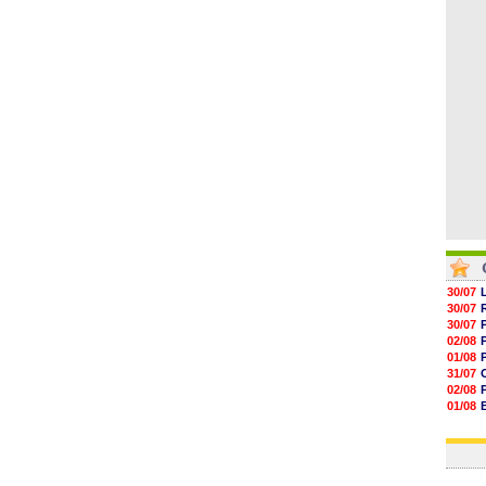
09h51
09h32
09h11
08h57
08h39
30/07
30/07
30/07
02/08
01/08
31/07
02/08
01/08
03/08
03/08