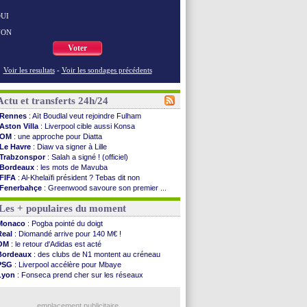
UI
NON
Voter
Voir les resultats
-
Voir les sondages précédents
Actu et transferts 24h/24
Rennes
: Aït Boudlal veut rejoindre Fulham
Aston Villa
: Liverpool cible aussi Konsa
OM
: une approche pour Diatta
Le Havre
: Diaw va signer à Lille
Trabzonspor
: Salah a signé ! (officiel)
Bordeaux
: les mots de Mavuba
FIFA
: Al-Khelaïfi président ? Tebas dit non
Fenerbahçe
: Greenwood savoure son premier ...
Bordeaux
: Mavuba n'est plus l'entraîneur (off.)
Les + populaires du moment
Galatasaray
: Milan rejette 35 M€ pour Leão
Southampton
: D. Traoré prêté au Mans (officiel)
Monaco
: Pogba pointé du doigt
Real
: Vinicius tout proche de prolonger !
Real
: Diomandé arrive pour 140 M€ !
VIDEO
: un accueil impressionnant pour Salah !
OM
: le retour d'Adidas est acté
Real
: Diomandé attendu ce jeudi à Madrid !
Bordeaux
: des clubs de N1 montent au créneau
Real
: Rodri, la piste Barça se confirme
PSG
: Liverpool accélère pour Mbaye
PSG
: Akliouche arrive ce jeudi à Paris !
Lyon
: Fonseca prend cher sur les réseaux
Médias
: la Liga quitte beIN Sports !
Trabzonspor
: une annonce pour Salah !
PSG
: pas d'inquiétude pour Rafael Pol
Real
: une nouvelle offre pour Vinicius
Real
: ça se complique pour Rodri !
emplacement publicitaire