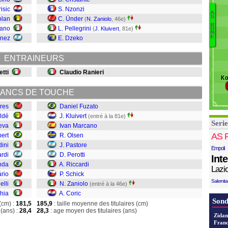
Ic
risic
S. Nzonzi
M
A
S
olan
C. Ünder
(
N. Zaniolo
, 46e)
J
D
R
tano
L. Pellegrini
(
J. Kluivert
, 81e)
Pa
O
Kl
M
E
ínez
E. Dzeko
R
M
Ol
ENTRAINEURS
P
Pe
etti
Claudio Ranieri
Ko
Ri
Sc
ANCS DE TOUCHE
Z
res
Daniel Fuzato
Co
ldé
J. Kluivert
(entré à la 81e)
Serie
eva
Ivan Marcano
AS 
ert
R. Olsen
dini
J. Pastore
Empoli
ardi
D. Perotti
Int
nda
A. Riccardi
Lazi
rio
P. Schick
Salernit
elli
N. Zaniolo
(entré à la 46e)
hia
A. Coric
Sond
(cm) :
181,5
185,9
: taille moyenne des titulaires (cm)
(ans) :
28,4
28,3
: age moyen des titulaires (ans)
Zidan
Franc