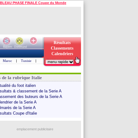
BLEAU PHASE FINALE Coupe du Monde
Résultats
Bayern
Dortmund
Classements
Calendriers
Maroc
|
Tunisie
|
 de la rubrique Italie
ualité du foot italien
sultats & classement de la Serie A
assement des buteurs de la Serie A
endrier de la Serie A
lmarès de la Serie A
sultats Coupe d'Italie
emplacement publicitaire