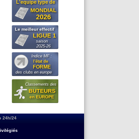
L'equipe type de
MONDIAL
2026
Le meilleur effectif
LIGUE 1
saison
2025-26
Indice MF :
l'état de
FORME
des clubs en europe
Classements des
BUTEURS
en EUROPE
o 24h/24
ivilégiés