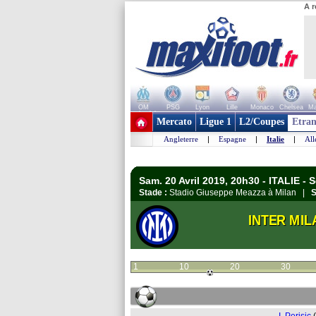
A r
OM
PSG
Lyon
Lille
Monaco
Chelsea
Ma
+ de clubs
Mercato
Ligue 1
L2/Coupes
Etran
Angleterre
|
Espagne
|
Italie
|
Al
Sam. 20 Avril 2019, 20h30 - ITALIE - S
Stade :
Stadio Giuseppe Meazza à Milan |
S
INTER MIL
1
10
20
30