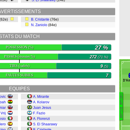
(61e)
S. El Shaarawy
(14e)
AVERTISSEMENTS
(62e)
B. Cristante
(76e)
N. Zaniolo
(84e)
STATS DU MATCH
27 %
POSSESSION
(%)
PASSES
272
(réussies %)
(71 %)
TIRS
9
(cadrés)
(5)
FAUTES SUBIES
7
D'Am
EQUIPES
I
ovic
A. Mirante
N
T
moah
A. Kolarov
E
S
R
niar
Juan Jesus
M
Ba
I
 Vrij
F. Fazio
L
C
A
N
osio
A. Florenzi
Da
lero
S. El Shaarawy
G
cino
B. Cristante