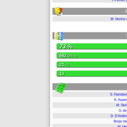
I. Perisic
M. Vecino
73 %
682
(88 %)
21
(5)
13
S. Handan
K. Asa
M. Skri
S. de
D. D'Ambr
Borja Va
M. Ve