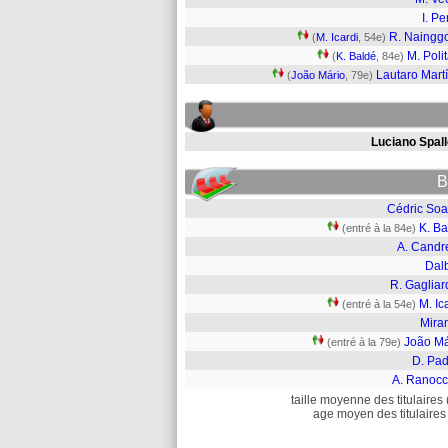
I. Pe
R. Naingg
(
M. Icardi
, 54e)
M. Poli
(
K. Baldé
, 84e)
Lautaro Mart
(
João Mário
, 79e)
Luciano Spall
B
Cédric Soa
K. Ba
(entré à la 84e)
A. Candr
Dalb
R. Gagliar
M. Ic
(entré à la 54e)
Mira
João Má
(entré à la 79e)
D. Pad
A. Ranocc
taille moyenne des titulaires 
age moyen des titulaires 