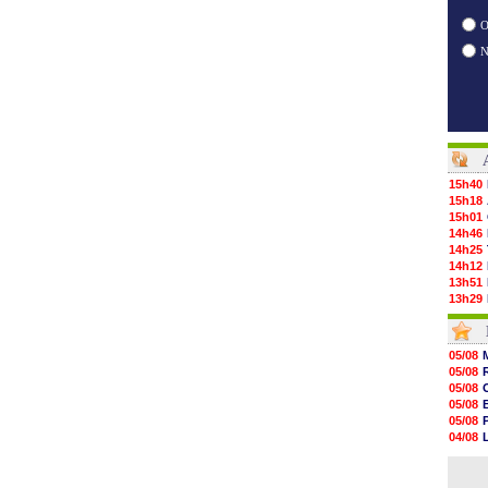
O
15h40
15h18
15h01
14h46
14h25
14h12
13h51
13h29
13h11
12h46
12h28
05/08
12h10
05/08
11h58
05/08
11h35
05/08
11h19
05/08
11h07
04/08
10h53
04/08
10h36
05/08
10h13