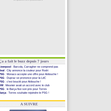
Barça
: Ferran Torres donne son feu vert au ...
FIFA
: des excuses après le projet
Abha
: c'est fait pour Fekir (officiel)
Real
: réponse imminente de Vinicius
Arsenal
: Nørgaard transféré à Everton (off.)
Voir les brèves précédentes
Ça a fait le buzz depuis 7 jours
Liverpool
: Barcola, Carragher ne comprend pas
Real
: City annonce la couleur pour Rodri
PSG
: Monaco accepte une offre pour Akliouche !
PSG
: Dupraz se prononce pour la LdC
PSG
: c'est bouclé pour Akliouche !
OM
: Meunier avait un accord avec le club
PSG
: le Barça fixe son prix pour Torres
Barça
: Torres souhaite rejoindre le PSG !
FIFA
: Infantino sollicite Trump
Argentine
: quand Medina recadre... sa mère
A SUIVRE