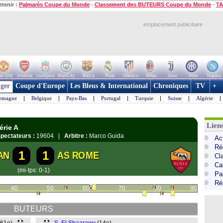
etenir :
Palmarès Coupe du Monde
-
Classement des BUTEURS Coupe du Monde
-
TA
emplacement publicitaire
n Utd
Arsenal
Liverpool
ManCity
Barca
Real
Atletico
Milan
Juve
Inter
Naples
ger
Coupe d'Europe
Les Bleus & International
Chroniques
TV
+
lemagne
|
Belgique
|
Pays-Bas
|
Portugal
|
Turquie
|
Suisse
|
Algérie
|
Liens
érie A
pectateurs :
19604 |
Arbitre :
Marco Guida
Act
Ré
1
1
AN
AS ROME
Cl
Cal
(mi-tps: 0-1)
Pa
Ré
40
50
60
70
80
90
BUTEURS