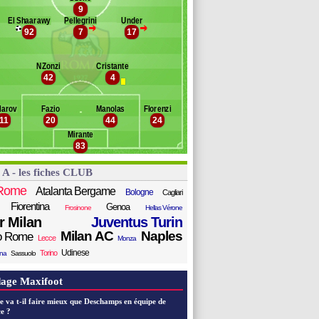
ardi
9
Banc des remplaçants
AS Rome
iranda
El Shaarawy
Pellegrini
Ünder
>
>
oão Mário
92
7
17
aniel Fuzato
delli
uivert
anocchia
arcano
NZonzi
Cristante
sen
42
4
astore
rotti
larov
Fazio
Manolas
Florenzi
ccardi
11
20
44
24
hick
Mirante
aniolo
83
ric
 A - les fiches CLUB
Rome
Atalanta Bergame
Bologne
Cagliari
Fiorentina
Genoa
Frosinone
Hellas Vérone
er Milan
Juventus Turin
Milan AC
Naples
o Rome
Lecce
Monza
Udinese
Torino
ana
Sassuolo
age Maxifoot
e va t-il faire mieux que Deschamps en équipe de
e ?