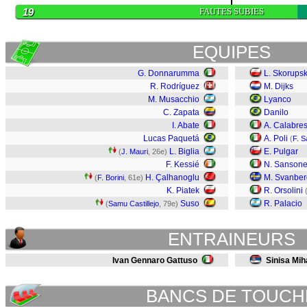
19
FAUTES SUBIES
EQUIPES
G. Donnarumma
L. Skorupsk
R. Rodríguez
M. Dijks
M. Musacchio
Lyanco
C. Zapata
Danilo
I. Abate
A. Calabres
Lucas Paquetá
A. Poli
(
F. S
L. Biglia
E. Pulgar
(
J. Mauri
, 26e)
F. Kessié
N. Sanson
H. Çalhanoglu
M. Svanber
(
F. Borini
, 61e)
K. Piatek
R. Orsolini
Suso
R. Palacio
(
Samu Castillejo
, 79e)
ENTRAINEURS
Ivan Gennaro Gattuso
Sinisa Mih
BANCS DE TOUCH