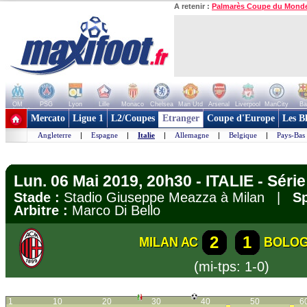
A retenir :
Palmarès Coupe du Mond
OM
PSG
Lyon
Lille
Monaco
Chelsea
Man Utd
Arsenal
Liverpool
ManCity
Ba
+ de clubs
Mercato
Ligue 1
L2/Coupes
Etranger
Coupe d'Europe
Les B
Angleterre
|
Espagne
|
Italie
|
Allemagne
|
Belgique
|
Pays-Bas
Lun. 06 Mai 2019, 20h30 - ITALIE - Série
Stade :
Stadio Giuseppe Meazza à Milan |
Sp
Arbitre :
Marco Di Bello
2
1
MILAN AC
BOLO
(mi-tps: 1-0)
1
10
20
30
40
50
6