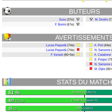
BUTEURS
Suso
(37e)
M. Destro
(7
F. Borini
(67e)
AVERTISSEMENT
Lucas Paquetá
(74e)
A. Poli
(44e
Lucas Paquetá
(74e)
N. Sansone
F. Kessié
(90+5e)
A. Calabresi
E. Pulgar
(7
N. Sansone
M. Dijks
(90
STATS DU MATC
51 %
POSSESSION
(%)
407
PASSES
(réussies %)
(78 %)
15
TIRS
(cadrés)
(5)