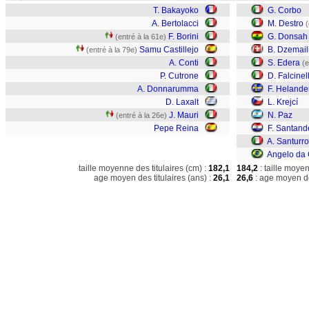
T. Bakayoko
G. Corbo
A. Bertolacci
M. Destro
(
F. Borini
G. Donsah
(entré à la 61e)
Samu Castillejo
B. Dzemail
(entré à la 79e)
A. Conti
S. Edera
(e
P. Cutrone
D. Falcinell
A. Donnarumma
F. Helande
D. Laxalt
L. Krejcí
J. Mauri
N. Paz
(entré à la 26e)
Pepe Reina
F. Santand
A. Santurro
Angelo da 
taille moyenne des titulaires (cm) :
182,1
184,2
: taille moye
age moyen des titulaires (ans) :
26,1
26,6
: age moyen de