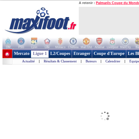
A retenir :
Palmarès Coupe du Mond
OM
PSG
Lyon
Lille
Monaco
Chelsea
Man Utd
Arsenal
Liverpool
ManCity
Ba
+ de clubs
Mercato
Ligue 1
L2/Coupes
Etranger
Coupe d'Europe
Les B
Actualité
|
Résultats & Classement
|
Buteurs
|
Calendrier
|
Equipe