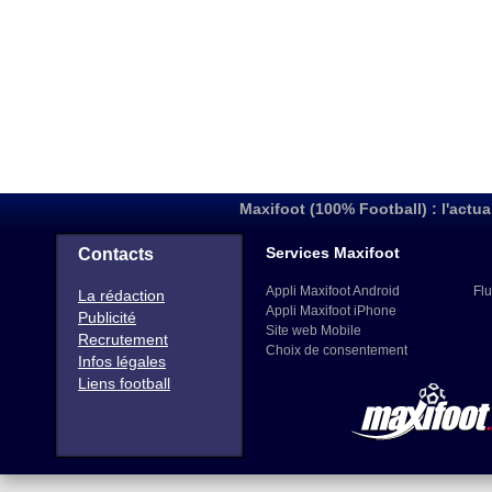
Maxifoot (100% Football) : l'actua
Services Maxifoot
Contacts
Appli Maxifoot Android
Flu
La rédaction
Appli Maxifoot iPhone
Publicité
Site web Mobile
Recrutement
Choix de consentement
Infos légales
Liens football