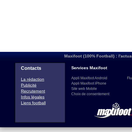
Maxifoot (100% Football) : l'actua
Services Maxifoot
Contacts
Appli Maxifoot Android
Flu
La rédaction
Appli Maxifoot iPhone
Publicité
Site web Mobile
Recrutement
Choix de consentement
Infos légales
Liens football