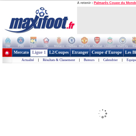
A retenir :
Palmarès Coupe du Mond
OM
PSG
Lyon
Lille
Monaco
Chelsea
Man Utd
Arsenal
Liverpool
ManCity
Ba
+ de clubs
Mercato
Ligue 1
L2/Coupes
Etranger
Coupe d'Europe
Les B
Actualité
|
Résultats & Classement
|
Buteurs
|
Calendrier
|
Equipe