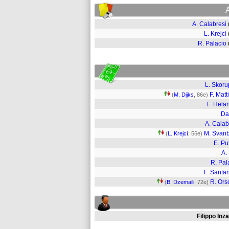
A. Calabresi
L. Krejcí
R. Palacio
L. Skoru
F. Matt
(
M. Dijks
, 86e)
F. Hela
Da
A. Calab
M. Svan
(
L. Krejcí
, 56e)
E. Pu
A. 
R. Pal
F. Santa
R. Orso
(
B. Dzemaili
, 72e)
Filippo Inz