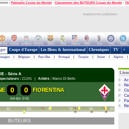
etenir :
Palmarès Coupe du Monde
-
Classement des BUTEURS Coupe du Monde
-
TA
emplacement publicitaire
n Utd
Arsenal
Liverpool
ManCity
Barca
Real
Atletico
Milan
Juve
Inter
Naples
ger
Coupe d'Europe
Les Bleus & International
Chroniques
TV
+
lemagne
|
Belgique
|
Pays-Bas
|
Portugal
|
Turquie
|
Suisse
|
Algérie
|
Liens
E - Série A
Spectateurs :
21241 |
Arbitre :
Marco Di Bello
Act
Ré
0
0
NE
FIORENTINA
Cl
Cal
(mi-tps: 0-0)
Pa
Ré
40
50
60
70
80
90
BUTEURS