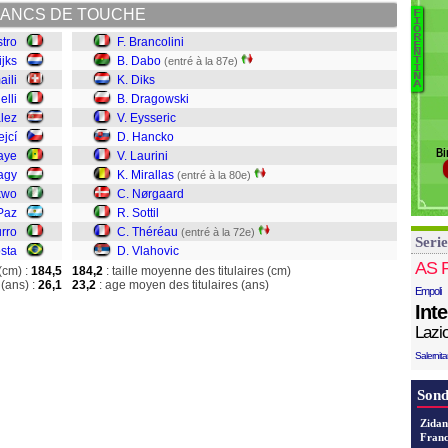
Kr
ANCS DE TOUCHE
F
I
M
O
R
tro
F. Brancolini
B
E
N
N
ijks
B. Dabo
(entré à la 87e)
T
D
O
I
N
aili
K. Diks
Di
Pa
A
elli
B. Dragowski
D
S
lez
V. Eysseric
E
D
ejcí
D. Hancko
H
Bi
La
baye
V. Laurini
Mi
agy
K. Mirallas
(entré à la 80e)
N
kwo
C. Nørgaard
So
Paz
R. Sottil
T
urro
C. Théréau
(entré à la 72e)
Serie
V
sta
D. Vlahovic
AS 
(cm) :
184,5
184,2
: taille moyenne des titulaires (cm)
(ans) :
26,1
23,2
: age moyen des titulaires (ans)
Empoli
Int
Lazi
Salernit
Sond
Zidan
Franc