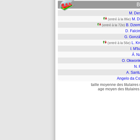
B
M. Des
M. D
(entré à la 86e)
B. Dzem
(entré à la 72e)
D. Falcin
G. Gonzá
L. Kr
(entré à la 56e)
I. M'
Á. N
O. Okwon
N. 
A. Sant
Angelo da Co
taille moyenne des titulaires 
age moyen des titulaires 