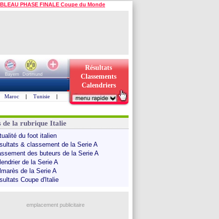
BLEAU PHASE FINALE Coupe du Monde
Résultats
Bayern
Dortmund
Classements
Calendriers
Maroc
|
Tunisie
|
 de la rubrique Italie
ualité du foot italien
sultats & classement de la Serie A
assement des buteurs de la Serie A
endrier de la Serie A
lmarès de la Serie A
sultats Coupe d'Italie
emplacement publicitaire