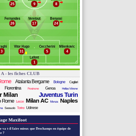
>
>
ejci
25
9
8
Banc des remplaçants
Fiorentina
baye
rancolini
agy
Fernandes
Veretout
Benassi
abo
kwonkwo
>
26
17
24
ks
z
ragowski
anturro
ysseric
a Costa
ancko
raghi
Vitor Hugo
Ceccherini
Milenkovic
urini
3
31
5
4
rallas
Lafont
oregaard
1
ttil
héréau
 A - les fiches CLUB
lahovic
Rome
Atalanta Bergame
Bologne
Cagliari
Fiorentina
Genoa
Frosinone
Hellas Vérone
er Milan
Juventus Turin
Milan AC
Naples
o Rome
Lecce
Monza
Udinese
Torino
ana
Sassuolo
age Maxifoot
e va t-il faire mieux que Deschamps en équipe de
e ?