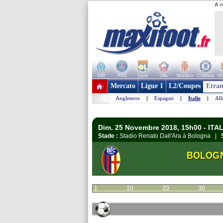
A r
OM
PSG
Lyon
Lille
Monaco
Chelsea
Ma
+ de clubs
Mercato
Ligue 1
L2/Coupes
Etran
Angleterre
|
Espagne
|
Italie
|
Al
Dim. 25 Novembre 2018, 15h00 - ITALI
Stade :
Stadio Renato Dall'Ara à Bologna |
BOLOG
1
10
20
30