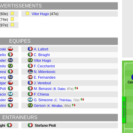
AVERTISSEMENTS
(60e)
Vitor Hugo
(47e)
(74e)
(87e)
EQUIPES
pski
A. Lafont
iello
C. Biraghi
nder
Vitor Hugo
nilo
F. Ceccherini
resi
N. Milenkovic
berg
E. Fernandes
Cal
lgar
J. Veretout
Poli
M. Benassi
(
B. Dabo
, 87e)
acio
F. Chiesa
nder
G. Simeone
(
C. Théréau
, 72e)
B
lini
Gerson
O
(
K. Mirallas
, 80e)
L
De
O
G
Di
N
ENTRAINEURS
E
D
Fa
aghi
Stefano Pioli
G