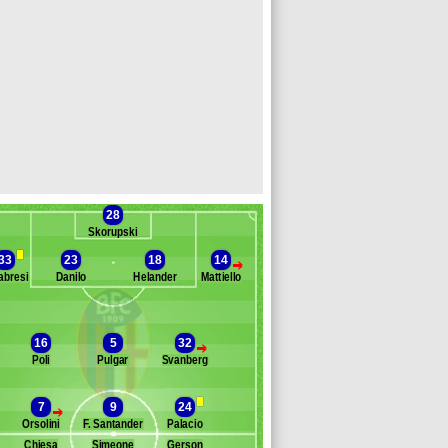
28
Skorupski
33
23
18
14
>
abresi
Danilo
Helander
Mattiello
Banc des remplaçants
Bologne
16
5
32
>
Poli
Pulgar
Svanberg
stro
jks
zemaili
7
9
24
>
lcinelli
Orsolini
F. Santander
Palacio
onzález
Chiesa
Simeone
Gerson