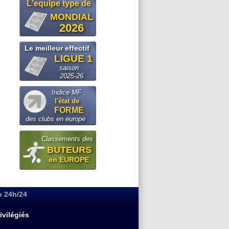
L'equipe type de
MONDIAL
2026
Le meilleur effectif
LIGUE 1
saison
2025-26
Indice MF :
l'état de
FORME
des clubs en europe
Classements des
BUTEURS
en EUROPE
o 24h/24
ivilégiés