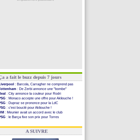
Amical
: l'OM domine Al-Shahaniya
Monaco
: Cabral a prolongé (officiel)
Atletico
: Molina va signer à la Roma
Real
: Diomandé arrive pour 140 M€ !
Arsenal
: Havertz en veut encore plus
Voir les brèves précédentes
Ça a fait le buzz depuis 7 jours
Liverpool
: Barcola, Carragher ne comprend pas
Tottenham
: De Zerbi annonce une "bombe"
Real
: City annonce la couleur pour Rodri
PSG
: Monaco accepte une offre pour Akliouche !
PSG
: Dupraz se prononce pour la LdC
PSG
: c'est bouclé pour Akliouche !
OM
: Meunier avait un accord avec le club
PSG
: le Barça fixe son prix pour Torres
OM
: accord de principe entre Rulli et Man City
Barça
: Torres souhaite rejoindre le PSG !
A SUIVRE