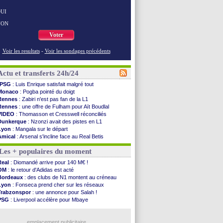
UI
NON
Voter
Voir les resultats
-
Voir les sondages précédents
Actu et transferts 24h/24
PSG
: Luis Enrique satisfait malgré tout
Monaco
: Pogba pointé du doigt
Rennes
: Zabiri n'est pas fan de la L1
Rennes
: une offre de Fulham pour Aït Boudlal
VIDEO
: Thomasson et Cresswell réconciliés
Dunkerque
: Nzonzi avait des pistes en L1
Lyon
: Mangala sur le départ
Amical
: Arsenal s'incline face au Real Betis
Amical
: lourde défaite pour le PSG
Les + populaires du moment
Man City
: Maresca flou pour Reijnders
LdC
: Fenerbahçe prend une belle option
Real
: Diomandé arrive pour 140 M€ !
Al-Diriyah
: Mbemba arrive libre (officiel)
OM
: le retour d'Adidas est acté
Atletico
: le plan d'Alvarez à son retour
Bordeaux
: des clubs de N1 montent au créneau
Amical
: premier succès pour Brest
Lyon
: Fonseca prend cher sur les réseaux
VIDEO
: le joli but de Greenwood avec le Fener !
Trabzonspor
: une annonce pour Salah !
CdM 2030
: une promesse d'Infantino au Maroc ...
PSG
: Liverpool accélère pour Mbaye
PSG
: la compo pour le premier match amical
EdF
: Infantino complimente Mbappé
Newcastle
: Jaissle est le nouveau coach (off.)
Nice
: 3 joueurs écartés du groupe pro
Real
: une nouvelle offre pour Vinicius
emplacement publicitaire