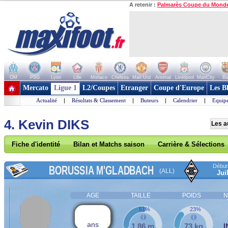
A retenir :
Palmarès Coupe du Mond
OM
PSG
Lyon
Lille
Monaco
Chelsea
Man Utd
Arsenal
Liverpool
ManCity
Ba
+ de clubs
Mercato
Ligue 1
L2/Coupes
Etranger
Coupe d'Europe
Les B
Actualité
|
Résultats & Classement
|
Buteurs
|
Calendrier
|
Equipe
4. Kevin DIKS
Les a
Fiche d'identité
Bilan et Matchs saison
Carrière & Sélections
Début 
BORUSSIA M'GLADBACH
(ALL)
Jui
AGE
TAILLE
POIDS
N
51%
23%
ans
1,86 m
73 kg
I