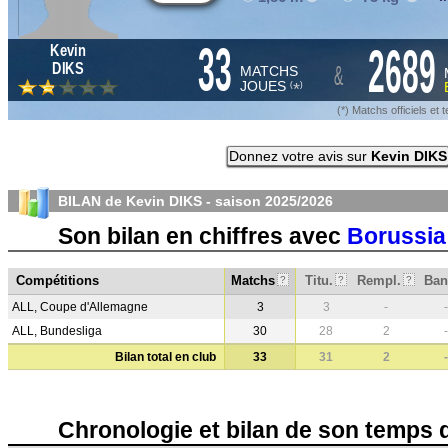
33
2689
Kevin
&
DIKS
MATCHS
JOUES
*
(
)
(*) Matchs officiels e
Donnez votre avis sur
Kevin DIKS
BILAN de Kevin DIKS - saison
2025/2026
Son bilan en chiffres avec
Borussia
Compétitions
Matchs
Titu.
Rempl.
Ban
?
?
?
ALL, Coupe d'Allemagne
3
3
-
-
ALL, Bundesliga
30
28
2
-
Bilan total en club
33
31
2
-
Chronologie et bilan de son temps 