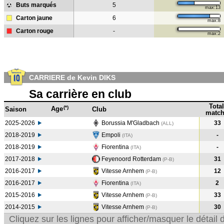
Buts marqués
5
max:13
Carton jaune
6
max:8
Carton rouge
-
max:2
CARRIERE de Kevin DIKS
Sa carrière en club
Total
(*)
Age
Saison
Club
match
2025-2026
Borussia M'Gladbach
33
(ALL)
2018-2019
Empoli
-
(ITA
)
2018-2019
Fiorentina
-
(ITA
)
2017-2018
Feyenoord Rotterdam
31
(P-B
)
2016-2017
Vitesse Arnhem
12
(P-B
)
2016-2017
Fiorentina
2
(ITA
)
2015-2016
Vitesse Arnhem
33
(P-B
)
2014-2015
Vitesse Arnhem
30
(P-B
)
Cliquez sur les lignes pour afficher/masquer le détai