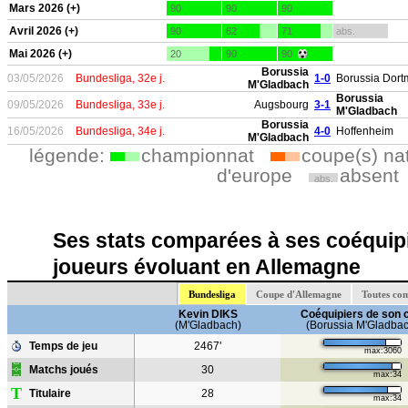
Mars 2026 (+)
90
90
90
Avril 2026 (+)
90
62
71
abs.
Mai 2026 (+)
20
90
90
Borussia
03/05/2026
Bundesliga, 32e j.
1-0
Borussia Dor
M'Gladbach
Borussia
09/05/2026
Bundesliga, 33e j.
Augsbourg
3-1
M'Gladbach
Borussia
16/05/2026
Bundesliga, 34e j.
4-0
Hoffenheim
M'Gladbach
légende:
championnat
coupe(s) na
d'europe
absent
abs.
Ses stats comparées à ses coéquipi
joueurs évoluant en Allemagne
Bundesliga
Coupe d'Allemagne
Toutes co
Kevin DIKS
Coéquipiers de son 
(M'Gladbach)
(Borussia M'Gladba
Temps de jeu
2467'
max:3060
Matchs joués
30
max:34
T
Titulaire
28
max:34