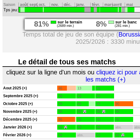
Saison
août
sept.
oct.
nov.
déc.
janv.
févr.
mars
avril
mai
Tps jeu:
81%
sur le terrain
8%
sur le banc
(2689 min.)
(281 min.)
Temps total de jeu de son équipe (
Boruss
2025/2026 : 3330 minu
Le détail de tous ses matchs
cliquez sur la ligne d'un mois ou
cliquez ici pour 
les matchs (+)
Aout 2025 (+)
46
13
90
Septembre 2025 (+)
90
90
90
Octobre 2025 (+)
90
60
90
90
Novembre 2025 (+)
90
90
90
90
Décembre 2025 (+)
86
90
90
90
Janvier 2026 (+)
90
90
88
abs.
abs
Février 2026 (+)
90
abs.
83
90