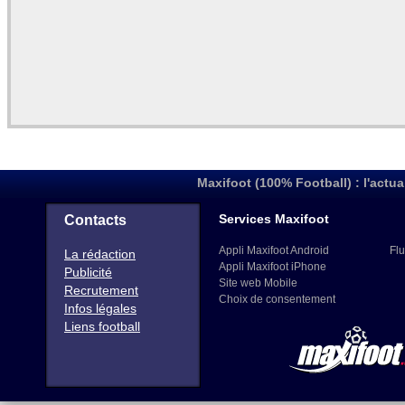
Maxifoot (100% Football) : l'actua
Services Maxifoot
Contacts
Appli Maxifoot Android
Flu
La rédaction
Appli Maxifoot iPhone
Publicité
Site web Mobile
Recrutement
Choix de consentement
Infos légales
Liens football