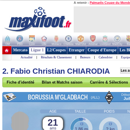
A retenir :
Palmarès Coupe du Mond
OM
PSG
Lyon
Lille
Monaco
Chelsea
Man Utd
Arsenal
Liverpool
ManCity
Ba
+ de clubs
Mercato
Ligue 1
L2/Coupes
Etranger
Coupe d'Europe
Les B
Actualité
|
Résultats & Classement
|
Buteurs
|
Calendrier
|
Equipe
2. Fabio Christian CHIARODIA
Les a
Fiche d'identité
Bilan et Matchs saison
Carrière & Sélections
Début 
BORUSSIA M'GLADBACH
(ALL)
Jui
AGE
TAILLE
POIDS
N
21
51%
ans
1,86 m
? kg