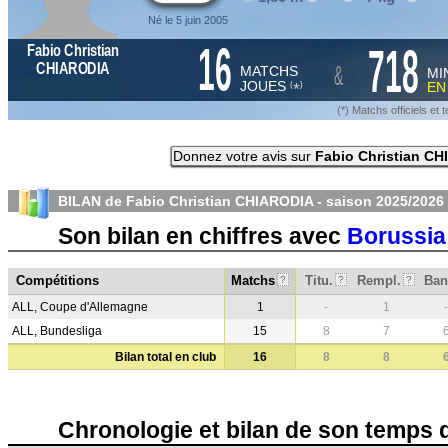
Né le 5 juin 2005
16
718
Fabio Christian
&
CHIARODIA
MATCHS
MI
JOUES
E
*
(
)
(*) Matchs officiels e
Donnez votre avis sur
Fabio Christian C
BILAN de Fabio Christian CHIARODIA - saison
2025/2026
Son bilan en chiffres avec
Borussia
Compétitions
Matchs
Titu.
Rempl.
Ban
?
?
?
ALL, Coupe d'Allemagne
1
-
1
-
ALL, Bundesliga
15
8
7
Bilan total en club
16
8
8
Chronologie et bilan de son temps 