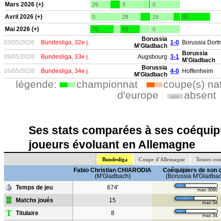
Mars 2026 (+)
29
3
0
Avril 2026 (+)
0
28
19
90
Mai 2026 (+)
70
58
0
Borussia
03/05/2026
Bundesliga, 32e j.
1-0
Borussia Dor
M'Gladbach
Borussia
09/05/2026
Bundesliga, 33e j.
Augsbourg
3-1
M'Gladbach
Borussia
16/05/2026
Bundesliga, 34e j.
4-0
Hoffenheim
M'Gladbach
légende:
championnat
coupe(s) na
d'europe
absent
abs.
Ses stats comparées à ses coéquipi
joueurs évoluant en Allemagne
Bundesliga
Coupe d'Allemagne
Toutes co
Fabio Christian CHIARODIA
Coéquipiers de son 
(M'Gladbach)
(Borussia M'Gladba
Temps de jeu
674'
max:3060
Matchs joués
15
max:34
T
Titulaire
8
max:34