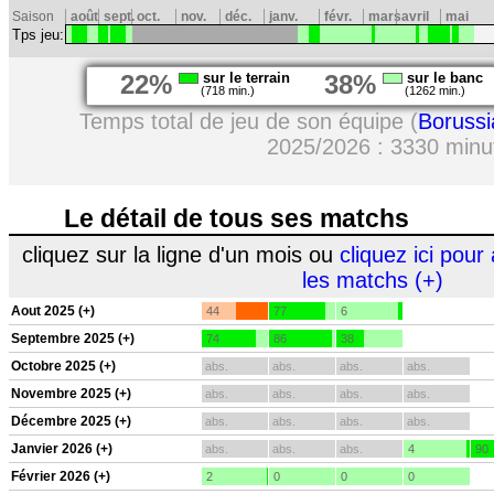
Saison
août
sept.
oct.
nov.
déc.
janv.
févr.
mars
avril
mai
Tps jeu:
22%
sur le terrain
38%
sur le banc
(718 min.)
(1262 min.)
Temps total de jeu de son équipe (
Boruss
2025/2026 : 3330 minu
Le détail de tous ses matchs
cliquez sur la ligne d'un mois ou
cliquez ici pour 
les matchs (+)
Aout 2025 (+)
44
77
6
Septembre 2025 (+)
74
86
38
Octobre 2025 (+)
abs.
abs.
abs.
abs.
Novembre 2025 (+)
abs.
abs.
abs.
abs.
Décembre 2025 (+)
abs.
abs.
abs.
abs.
Janvier 2026 (+)
abs.
abs.
abs.
4
90
Février 2026 (+)
2
0
0
0