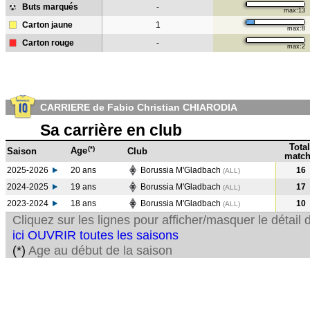
Buts marqués
-
max:13
Carton jaune
1
max:8
Carton rouge
-
max:2
CARRIERE de Fabio Christian CHIARODIA
Sa carrière en club
Total
(*)
Age
Saison
Club
match
2025-2026
20 ans
Borussia M'Gladbach
16
(ALL)
2024-2025
19 ans
Borussia M'Gladbach
17
(ALL
)
2023-2024
18 ans
Borussia M'Gladbach
10
(ALL
)
Cliquez sur les lignes pour afficher/masquer le détai
ici OUVRIR toutes les saisons
(*)
Age au début de la saison