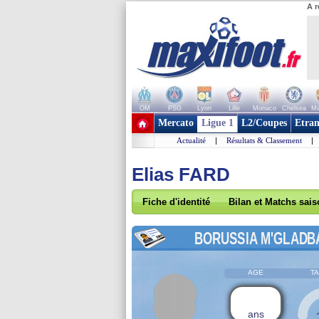
A r
OM
PSG
Lyon
Lille
Monaco
Chelsea
Ma
+ de clubs
Mercato
Ligue 1
L2/Coupes
Etran
Actualité
|
Résultats & Classement
|
Elias FARD
Fiche d'identité
Bilan et Matchs sai
BORUSSIA M'GLADB
AGE
TA
ans