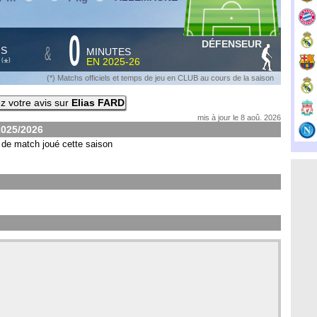
0
DÉFENSEUR
&
HS
MINUTES
S
EN
2025-26
*
(
)
(*) Matchs officiels et temps de jeu en CLUB au cours de la saison
 votre avis sur
Elias FARD
mis à jour le 8 aoû. 2026
2025/2026
de match joué cette saison