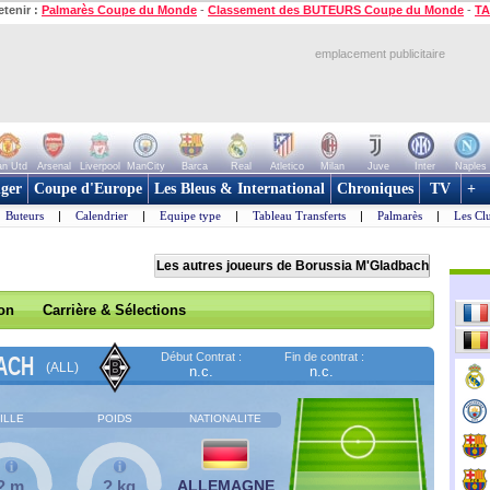
etenir :
Palmarès Coupe du Monde
-
Classement des BUTEURS Coupe du Monde
-
TA
emplacement publicitaire
n Utd
Arsenal
Liverpool
ManCity
Barca
Real
Atletico
Milan
Juve
Inter
Naples
ger
Coupe d'Europe
Les Bleus & International
Chroniques
TV
+
Buteurs
|
Calendrier
|
Equipe type
|
Tableau Transferts
|
Palmarès
|
Les Cl
Les autres joueurs de Borussia M'Gladbach
son
Carrière & Sélections
Début Contrat :
Fin de contrat :
ACH
(ALL)
n.c.
n.c.
ILLE
POIDS
NATIONALITE
? m
? kg
ALLEMAGNE