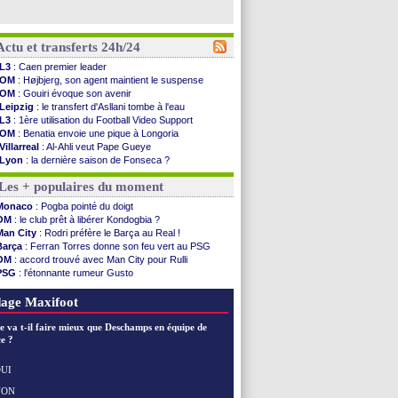
Actu et transferts 24h/24
L3
: Caen premier leader
OM
: Højbjerg, son agent maintient le suspense
OM
: Gouiri évoque son avenir
Leipzig
: le transfert d'Asllani tombe à l'eau
L3
: 1ère utilisation du Football Video Support
OM
: Benatia envoie une pique à Longoria
Villarreal
: Al-Ahli veut Pape Gueye
Lyon
: la dernière saison de Fonseca ?
OM
: un nouveau prétendant pour Højbjerg
Les + populaires du moment
Brest
: un gardien norvégien en approche ?
OM
: McCourt a versé 120 M€ en 2026
Monaco
: Pogba pointé du doigt
PSG
: 4 retours dans le groupe face à Man Utd ...
OM
: le club prêt à libérer Kondogbia ?
Nice
: Kevin Carlos va partir en Italie
Man City
: Rodri préfère le Barça au Real !
L1
: prison avec sursis requis contre un arbitre
Barça
: Ferran Torres donne son feu vert au PSG
Leganés
: c'est signé pour Luca Zidane (off.)
OM
: accord trouvé avec Man City pour Rulli
Atletico
: Ruggeri en route pour Aston Villa
PSG
: l'étonnante rumeur Gusto
Monaco
: Filipe Luis soutient Biereth
OM
: une offre pour Bulka
Lyon
: Mangala prêté à Getafe (officiel)
Ouganda
: Owori battu à mort à Kampala
age Maxifoot
PSG
: Nsoki va signer en Croatie
Arsenal
: Naples vise Gabriel Jesus
e va t-il faire mieux que Deschamps en équipe de
Real
: Mastantuono prêté à la Fiorentina (off.)
e ?
Man City
: accord avec le Barça pour Rodri ?
Rennes
: Haise a prolongé (officiel)
UI
Palace
: Tomiyasu a convaincu (officiel)
NON
Voir les brèves précédentes