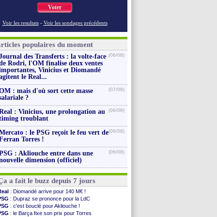
Voter
Voir les resultats
-
Voir les sondages précédents
articles populaires du moment
(06/08)
Journal des Transferts : la volte-face
de Rodri, l'OM finalise deux ventes
importantes, Vinicius et Diomandé
agitent le Real...
(07/08)
OM : mais d'où sort cette masse
salariale ?
(06/08)
Real : Vinicius, une prolongation au
timing troublant
(06/08)
Mercato : le PSG reçoit le feu vert de
Ferran Torres !
(06/08)
PSG : Akliouche entre dans une
nouvelle dimension (officiel)
Ça a fait le buzz depuis 7 jours
Real
: Diomandé arrive pour 140 M€ !
PSG
: Dupraz se prononce pour la LdC
PSG
: c'est bouclé pour Akliouche !
PSG
: le Barça fixe son prix pour Torres