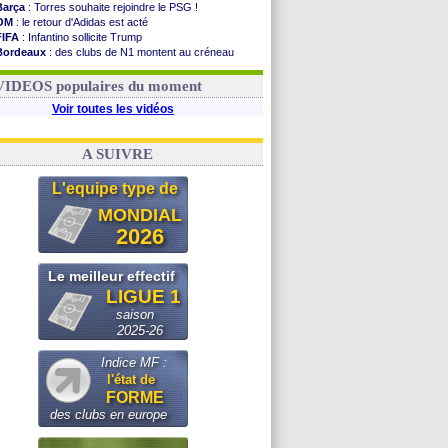
Barça
: Torres souhaite rejoindre le PSG !
OM
: le retour d'Adidas est acté
FIFA
: Infantino sollicite Trump
Bordeaux
: des clubs de N1 montent au créneau
Argentine
: quand Medina recadre... sa mère
Real
: le démenti de Leipzig pour Diomandé
VIDEOS populaires du moment
Voir toutes les vidéos
A SUIVRE
L'equipe type de
MONDIAL
2026
Le meilleur effectif
LIGUE 1
saison
2025-26
Indice MF :
l'état de
FORME
des clubs en europe