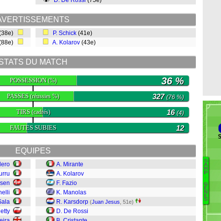
D. De Rossi
(75e)
AVERTISSEMENTS
(38e)
P. Schick
(41e)
(88e)
A. Kolarov
(43e)
STATS DU MATCH
36 %
POSSESSION
(%)
PASSES
327
(réussies %)
(76 %)
TIRS
16
(cadrés)
(4)
FAUTES SUBIES
12
S
EQUIPES
S
dero
A. Mirante
A
M
urru
A. Kolarov
P
Be
.
rsen
F. Fazio
G
Ra
Ê
nelli
K. Manolas
N
Co
E
S
Sala
R. Karsdorp
(
Juan Jesus
, 51e)
Fe
etty
D. De Rossi
G
eira
B. Cristante