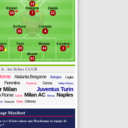
ankto
14
Banc des remplaçants
AS Rome
amírez
Kluivert
Pellegrini
Zaniolo
>
>
u
34
7
22
aniel Fuzato
nior
zeko
l Shaarawy
De Rossi
Cristante
arcano
16
4
uan Jesus
Zonzi
larov
Fazio
Manolas
Karsdorp
sen
>
11
20
44
2
ccardi
Mirante
nder
83
 A - les fiches CLUB
Rome
Atalanta Bergame
Bologne
Cagliari
Fiorentina
Genoa
Frosinone
Hellas Vérone
er Milan
Juventus Turin
Milan AC
Naples
o Rome
Lecce
Monza
Udinese
Torino
ana
Sassuolo
age Maxifoot
e va t-il faire mieux que Deschamps en équipe de
e ?