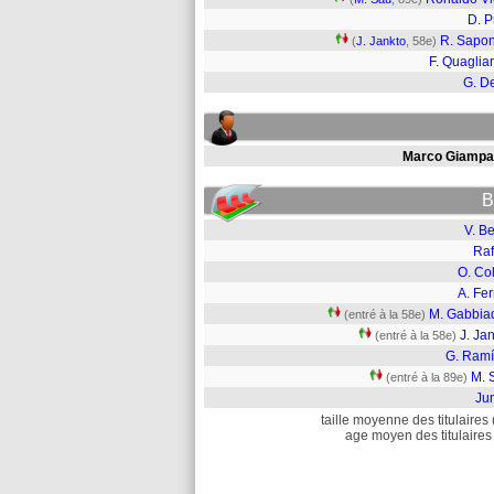
D. P
R. Sapo
(
J. Jankto
, 58e)
F. Quagliar
G. De
Marco Giampa
B
V. B
Raf
O. Co
A. Fer
M. Gabbiad
(entré à la 58e)
J. Ja
(entré à la 58e)
G. Ramí
M. 
(entré à la 89e)
Jun
taille moyenne des titulaires 
age moyen des titulaires 