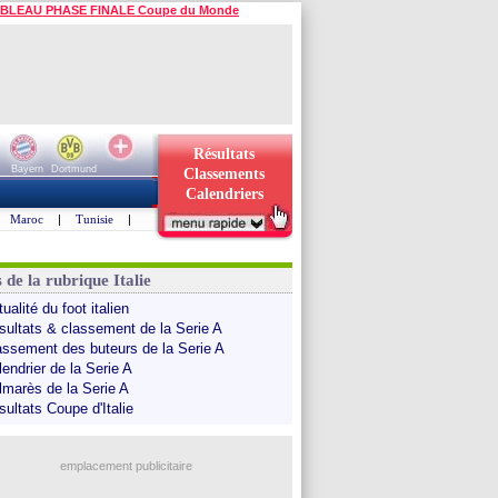
BLEAU PHASE FINALE Coupe du Monde
Résultats
Bayern
Dortmund
Classements
Calendriers
Maroc
|
Tunisie
|
 de la rubrique Italie
ualité du foot italien
sultats & classement de la Serie A
assement des buteurs de la Serie A
endrier de la Serie A
lmarès de la Serie A
sultats Coupe d'Italie
emplacement publicitaire