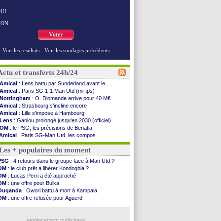
UI
NON
Voter
Voir les resultats
-
Voir les sondages précédents
Actu et transferts 24h/24
Amical
: Lens battu par Sunderland avant le ...
Amical
: Paris SG 1-1 Man Utd (mi-tps)
Nottingham
: O. Diomande arrive pour 40 M€
Amical
: Strasbourg s'incline encore
Amical
: Lille s'impose à Hambourg
Lens
: Ganiou prolongé jusqu'en 2030 (officiel)
OM
: le PSG, les précisions de Benatia
Amical
: Paris SG-Man Utd, les compos
Amical
: Chelsea corrige l'AC Milan
Les + populaires du moment
Argentine
: Messi perd son papa
Amical
: l'Inter s'offre la Juventus
PSG
: 4 retours dans le groupe face à Man Utd ?
Atletico
: Almada rejoint River Plate (off.)
OM
: le club prêt à libérer Kondogbia ?
Monaco
: Camara a la cote en Angleterre
OM
: Lucas Perri a été approché
Amical
: encore une défaite pour Strasbourg
OM
: une offre pour Bulka
OM
: la piste Goore en attaque
Ouganda
: Owori battu à mort à Kampala
PSG
: ça négocie avec le Barça pour Torres
OM
: une offre refusée pour Aguerd
Amical
: Rennes s'incline contre Brentford
PSG
: Liverpool va proposer 115 M€ pour Barcola
Arsenal
: c'est signé pour Guimaraes (officiel)
OM
: B. Genesio - "ce n'est pas idéal"
Amical
: Le Mans concède un nul
emplacement publicitaire