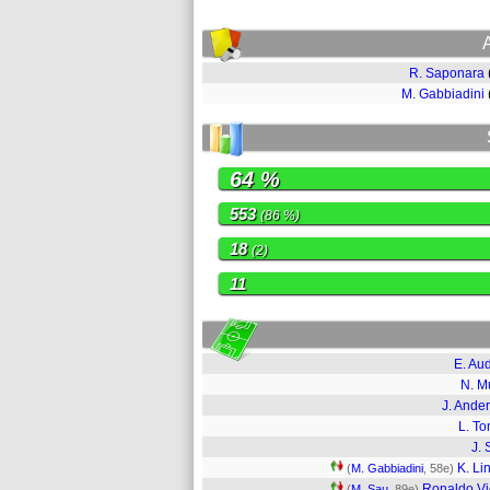
R. Saponara
M. Gabbiadini
64 %
553
(86 %)
18
(2)
11
E. Au
N. M
J. Ande
L. To
J. 
K. Lin
(
M. Gabbiadini
, 58e)
Ronaldo Vi
(
M. Sau
, 89e)