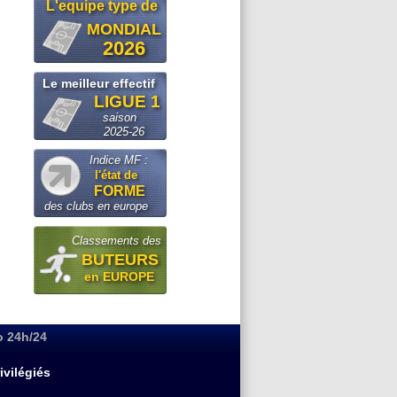
L'equipe type de
MONDIAL
2026
Le meilleur effectif
LIGUE 1
saison
2025-26
Indice MF :
l'état de
FORME
des clubs en europe
Classements des
BUTEURS
en EUROPE
o 24h/24
ivilégiés