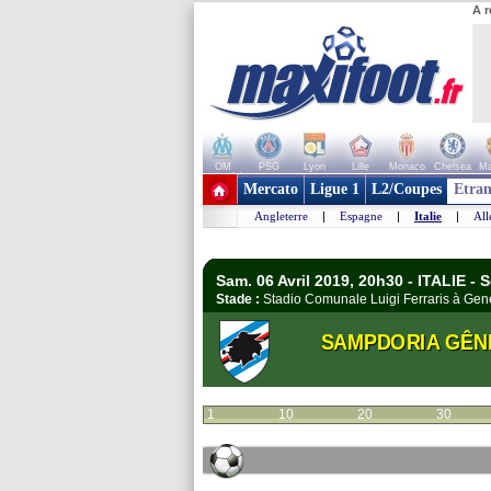
A r
OM
PSG
Lyon
Lille
Monaco
Chelsea
Ma
+ de clubs
Mercato
Ligue 1
L2/Coupes
Etran
Angleterre
|
Espagne
|
Italie
|
Al
Sam. 06 Avril 2019, 20h30 - ITALIE - S
Stade :
Stadio Comunale Luigi Ferraris à G
SAMPDORIA GÊN
1
10
20
30