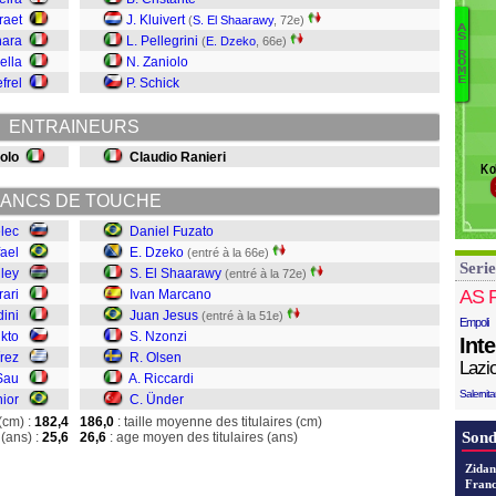
J
raet
J. Kluivert
(
S. El Shaarawy
, 72e)
R
A
S
nara
L. Pellegrini
(
E. Dzeko
, 66e)
Sa
D
R
ella
N. Zaniolo
Ju
O
D
M
E
frel
P. Schick
E
M
ENTRAINEURS
J
N
olo
Claudio Ranieri
Ko
Ol
Ri
ANCS DE TOUCHE
Ü
elec
Daniel Fuzato
ael
E. Dzeko
(entré à la 66e)
Serie
lley
S. El Shaarawy
(entré à la 72e)
AS 
rari
Ivan Marcano
ini
Juan Jesus
(entré à la 51e)
Empoli
nkto
S. Nzonzi
Int
rez
R. Olsen
Lazi
Sau
A. Riccardi
Salernit
ior
C. Ünder
(cm) :
182,4
186,0
: taille moyenne des titulaires (cm)
Sond
(ans) :
25,6
26,6
: age moyen des titulaires (ans)
Zidan
Franc