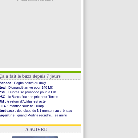
Real
: Mourinho durcit les règles
Amical
: Toulouse s'incline lourdement
OM
: Benatia et la "médiocrité" dans le club
Newcastle
: Guimarães, le club se défend
L2
: la 1ère journée à suivre en DIRECT !
Voir les brèves précédentes
Ça a fait le buzz depuis 7 jours
Monaco
: Pogba pointé du doigt
Real
: Diomandé arrive pour 140 M€ !
PSG
: Dupraz se prononce pour la LdC
PSG
: le Barça fixe son prix pour Torres
OM
: le retour d'Adidas est acté
FIFA
: Infantino sollicite Trump
Bordeaux
: des clubs de N1 montent au créneau
Argentine
: quand Medina recadre... sa mère
Real
: le démenti de Leipzig pour Diomandé
OM
: Paixão attire un 2e club anglais
A SUIVRE