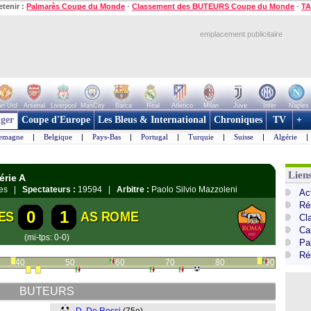
etenir :
Palmarès Coupe du Monde
-
Classement des BUTEURS Coupe du Monde
-
TA
emplacement publicitaire
n Utd
Arsenal
Liverpool
ManCity
Barca
Real
Atletico
Milan
Juve
Inter
Naples
ger
Coupe d'Europe
Les Bleus & International
Chroniques
TV
+
lemagne
|
Belgique
|
Pays-Bas
|
Portugal
|
Turquie
|
Suisse
|
Algérie
|
Liens
érie A
enes |
Spectateurs :
19594 |
Arbitre :
Paolo Silvio Mazzoleni
Act
Ré
0
1
ES
AS ROME
Cl
Cal
(mi-tps: 0-0)
Pa
Ré
40
50
60
70
80
90
BUTEURS