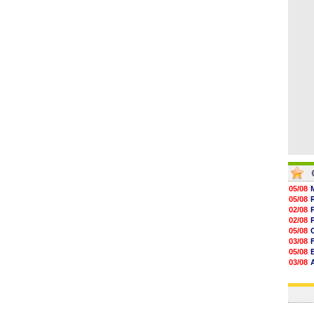
13h30
12h49
12h22
12h00
11h46
05/08
05/08
02/08
02/08
05/08
03/08
05/08
03/08
03/08
03/08