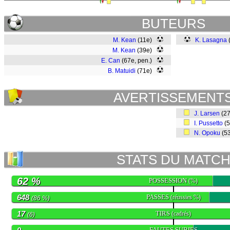
BUTEURS
M. Kean
(11e)
K. Lasagna
M. Kean
(39e)
E. Can
(67e, pen.)
B. Matuidi
(71e)
AVERTISSEMENT
J. Larsen
(2
I. Pussetto
(
N. Opoku
(5
STATS DU MATC
62 %
POSSESSION
(%)
648
PASSES
(réussies %)
(86 %)
17
TIRS
(cadrés)
(6)
FAUTES SUBIES