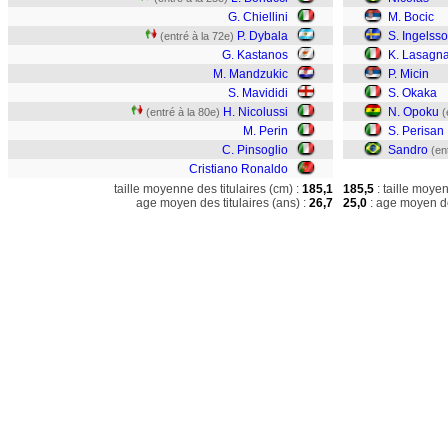
G. Chiellini
M. Bocic
P. Dybala
S. Ingelss
(entré à la 72e)
G. Kastanos
K. Lasagn
M. Mandzukic
P. Micin
S. Mavididi
S. Okaka
H. Nicolussi
N. Opoku
(entré à la 80e)
(
M. Perin
S. Perisan
C. Pinsoglio
Sandro
(en
Cristiano Ronaldo
taille moyenne des titulaires (cm) :
185,1
185,5
: taille moye
age moyen des titulaires (ans) :
26,7
25,0
: age moyen de