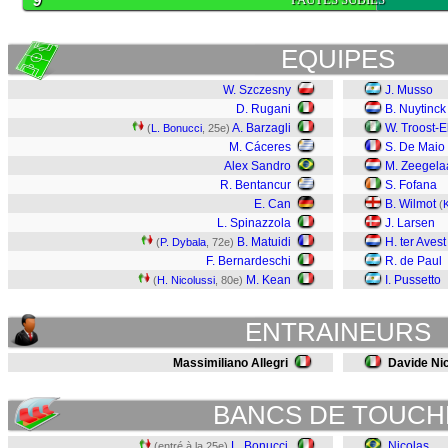
9
EQUIPES
W. Szczesny
J. Musso
D. Rugani
B. Nuytinck
A. Barzagli
W. Troost-
(
L. Bonucci
, 25e)
M. Cáceres
S. De Maio
Alex Sandro
M. Zeegela
R. Bentancur
S. Fofana
E. Can
B. Wilmot
(
L. Spinazzola
J. Larsen
B. Matuidi
H. ter Avest
(
P. Dybala
, 72e)
F. Bernardeschi
R. de Paul
M. Kean
I. Pussetto
(
H. Nicolussi
, 80e)
ENTRAINEURS
Massimiliano Allegri
Davide Ni
BANCS DE TOUCH
L. Bonucci
Nicolas
(entré à la 25e)