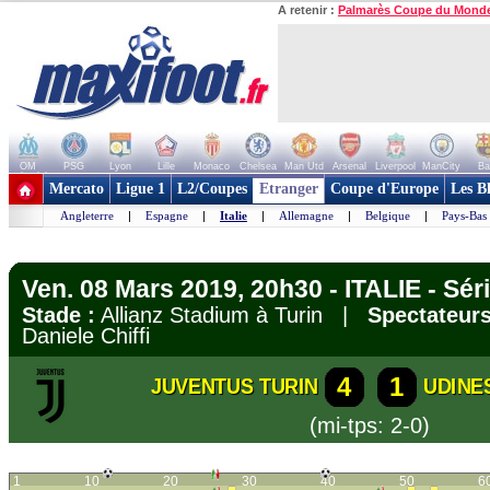
A retenir :
Palmarès Coupe du Mond
OM
PSG
Lyon
Lille
Monaco
Chelsea
Man Utd
Arsenal
Liverpool
ManCity
Ba
+ de clubs
Mercato
Ligue 1
L2/Coupes
Etranger
Coupe d'Europe
Les B
Angleterre
|
Espagne
|
Italie
|
Allemagne
|
Belgique
|
Pays-Bas
Ven. 08 Mars 2019, 20h30 - ITALIE - Sér
Stade :
Allianz Stadium à Turin |
Spectateurs
Daniele Chiffi
4
1
JUVENTUS TURIN
UDINE
(mi-tps: 2-0)
1
10
20
30
40
50
6