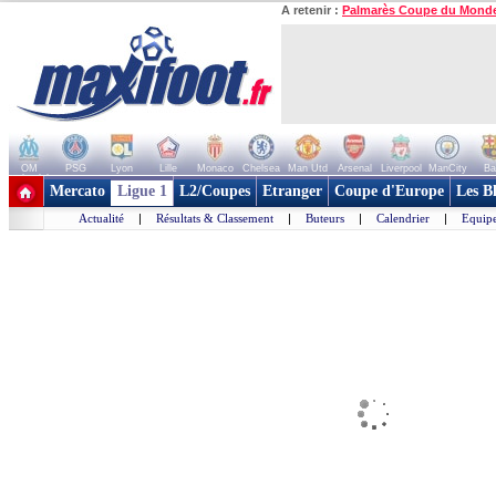
A retenir :
Palmarès Coupe du Mond
OM
PSG
Lyon
Lille
Monaco
Chelsea
Man Utd
Arsenal
Liverpool
ManCity
Ba
+ de clubs
Mercato
Ligue 1
L2/Coupes
Etranger
Coupe d'Europe
Les B
Actualité
|
Résultats & Classement
|
Buteurs
|
Calendrier
|
Equipe