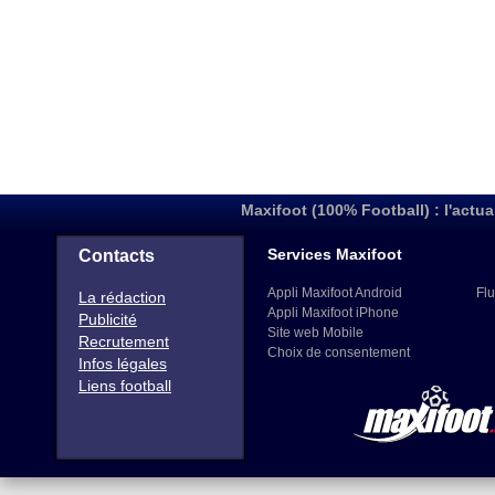
Maxifoot (100% Football) : l'actua
Services Maxifoot
Contacts
Appli Maxifoot Android
Flu
La rédaction
Appli Maxifoot iPhone
Publicité
Site web Mobile
Recrutement
Choix de consentement
Infos légales
Liens football