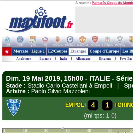
A retenir :
Palmarès Coupe du Mond
OM
PSG
Lyon
Lille
Monaco
Chelsea
Man Utd
Arsenal
Liverpool
ManCity
Ba
+ de clubs
Mercato
Ligue 1
L2/Coupes
Etranger
Coupe d'Europe
Les B
Angleterre
|
Espagne
|
Italie
|
Allemagne
|
Belgique
|
Pays-Bas
Dim. 19 Mai 2019, 15h00 - ITALIE - Série
Stade :
Stadio Carlo Castellani à Empoli |
Spe
Arbitre :
Paolo Silvio Mazzoleni
4
1
EMPOLI
TORIN
(mi-tps: 1-0)
1
10
20
30
40
50
6