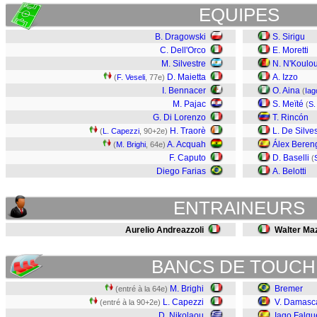
EQUIPES
B. Dragowski
S. Sirigu
C. Dell'Orco
E. Moretti
M. Silvestre
N. N'Koulo
D. Maietta
A. Izzo
(
F. Veseli
, 77e)
I. Bennacer
O. Aina
(
Iag
M. Pajac
S. Meïté
(
S.
G. Di Lorenzo
T. Rincón
H. Traorè
L. De Silves
(
L. Capezzi
, 90+2e)
A. Acquah
Álex Beren
(
M. Brighi
, 64e)
F. Caputo
D. Baselli
(
Diego Farias
A. Belotti
ENTRAINEURS
Aurelio Andreazzoli
Walter Maz
BANCS DE TOUCH
M. Brighi
Bremer
(entré à la 64e)
L. Capezzi
V. Damasc
(entré à la 90+2e)
D. Nikolaou
Iago Falqu