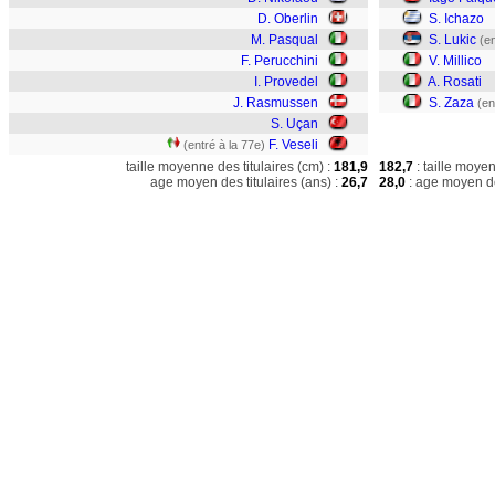
D. Oberlin
S. Ichazo
M. Pasqual
S. Lukic
(en
F. Perucchini
V. Millico
I. Provedel
A. Rosati
J. Rasmussen
S. Zaza
(en
S. Uçan
F. Veseli
(entré à la 77e)
taille moyenne des titulaires (cm) :
181,9
182,7
: taille moye
age moyen des titulaires (ans) :
26,7
28,0
: age moyen de