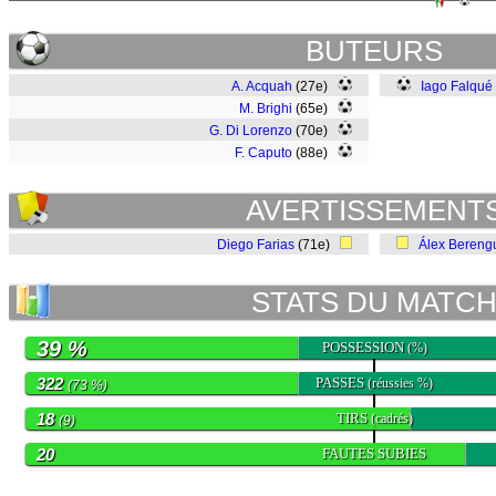
BUTEURS
A. Acquah
(27e)
Iago Falqué
M. Brighi
(65e)
G. Di Lorenzo
(70e)
F. Caputo
(88e)
AVERTISSEMENT
Diego Farias
(71e)
Álex Bereng
STATS DU MATC
39 %
POSSESSION
(%)
322
PASSES
(réussies %)
(73 %)
18
TIRS
(cadrés)
(9)
20
FAUTES SUBIES