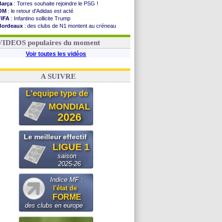
Barça
: Torres souhaite rejoindre le PSG !
OM
: le retour d'Adidas est acté
FIFA
: Infantino sollicite Trump
Bordeaux
: des clubs de N1 montent au créneau
Argentine
: quand Medina recadre... sa mère
Real
: le démenti de Leipzig pour Diomandé
VIDEOS populaires du moment
Voir toutes les vidéos
A SUIVRE
L'equipe type de
MONDIAL
2026
Le meilleur effectif
LIGUE 1
saison
2025-26
Indice MF :
l'état de
FORME
des clubs en europe