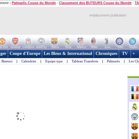
etenir :
Palmarès Coupe du Monde
-
Classement des BUTEURS Coupe du Monde
-
TA
emplacement publicitaire
n Utd
Arsenal
Liverpool
ManCity
Barca
Real
Atletico
Milan
Juve
Inter
Naples
ger
Coupe d'Europe
Les Bleus & International
Chroniques
TV
+
Buteurs
|
Calendrier
|
Equipe type
|
Tableau Transferts
|
Palmarès
|
Les Cl