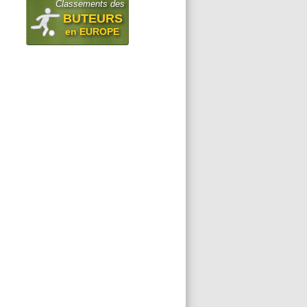
Classements des
BUTEURS
en EUROPE