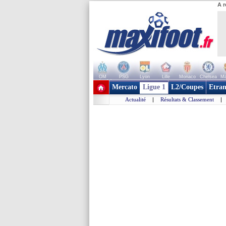
A r
OM
PSG
Lyon
Lille
Monaco
Chelsea
Ma
+ de clubs
Mercato
Ligue 1
L2/Coupes
Etran
Actualité
|
Résultats & Classement
|