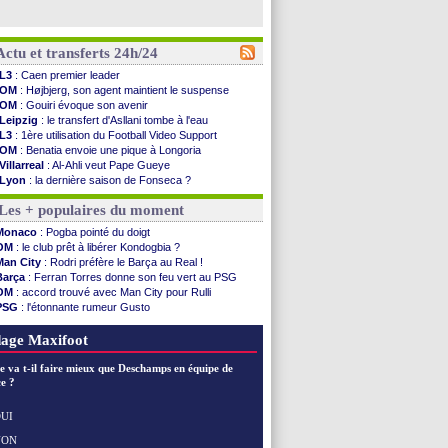
Actu et transferts 24h/24
L3
: Caen premier leader
OM
: Højbjerg, son agent maintient le suspense
OM
: Gouiri évoque son avenir
Leipzig
: le transfert d'Asllani tombe à l'eau
L3
: 1ère utilisation du Football Video Support
OM
: Benatia envoie une pique à Longoria
Villarreal
: Al-Ahli veut Pape Gueye
Lyon
: la dernière saison de Fonseca ?
OM
: un nouveau prétendant pour Højbjerg
Les + populaires du moment
Brest
: un gardien norvégien en approche ?
OM
: McCourt a versé 120 M€ en 2026
Monaco
: Pogba pointé du doigt
PSG
: 4 retours dans le groupe face à Man Utd ...
OM
: le club prêt à libérer Kondogbia ?
Nice
: Kevin Carlos va partir en Italie
Man City
: Rodri préfère le Barça au Real !
L1
: prison avec sursis requis contre un arbitre
Barça
: Ferran Torres donne son feu vert au PSG
Leganés
: c'est signé pour Luca Zidane (off.)
OM
: accord trouvé avec Man City pour Rulli
Atletico
: Ruggeri en route pour Aston Villa
PSG
: l'étonnante rumeur Gusto
Monaco
: Filipe Luis soutient Biereth
OM
: une offre pour Bulka
Lyon
: Mangala prêté à Getafe (officiel)
Ouganda
: Owori battu à mort à Kampala
age Maxifoot
PSG
: Nsoki va signer en Croatie
Arsenal
: Naples vise Gabriel Jesus
e va t-il faire mieux que Deschamps en équipe de
Real
: Mastantuono prêté à la Fiorentina (off.)
e ?
Man City
: accord avec le Barça pour Rodri ?
Rennes
: Haise a prolongé (officiel)
UI
Palace
: Tomiyasu a convaincu (officiel)
NON
Voir les brèves précédentes