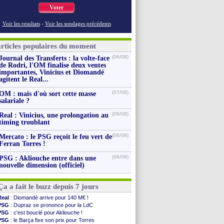
Voter
Voir les resultats
-
Voir les sondages précédents
articles populaires du moment
(06/08)
Journal des Transferts : la volte-face
de Rodri, l'OM finalise deux ventes
importantes, Vinicius et Diomandé
agitent le Real...
(07/08)
OM : mais d'où sort cette masse
salariale ?
(06/08)
Real : Vinicius, une prolongation au
timing troublant
(06/08)
Mercato : le PSG reçoit le feu vert de
Ferran Torres !
(06/08)
PSG : Akliouche entre dans une
nouvelle dimension (officiel)
Ça a fait le buzz depuis 7 jours
Real
: Diomandé arrive pour 140 M€ !
PSG
: Dupraz se prononce pour la LdC
PSG
: c'est bouclé pour Akliouche !
PSG
: le Barça fixe son prix pour Torres