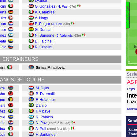
mino
Lyanco
Pa
cini
G. González
(
N. Paz
, 67e)
P
B
O
sens
A. Calabresi
Pi
L
Di
O
G
uler
Á. Nagy
Re
D
N
E
Roon
E. Pulgar
Ro
(
A. Poli
, 83e)
H
boer
G. Donsah
Da
ómez
N. Sansone
(
J. Valencia
, 63e)
M
pata
D. Falcinelli
Pa
K
licic
R. Orsolini
Pa
Po
ENTRAINEURS
F
S
ini
Sinisa Mihajlovic
V
Serie
D
ANCS DE TOUCHE
AS 
row
M. Dijks
Empoli
isha
B. Dzemaili
Int
gne
F. Helander
Lazi
siti
Danilo
Salernit
ñez
I. M'baye
ski
R. Palacio
Sond
alic
N. Paz
(entré à la 67e)
ina
A. Poli
(entré à la 83e)
Zidan
Franc
coli
F. Santander