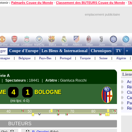
etenir :
Palmarès Coupe du Monde
-
Classement des BUTEURS Coupe du Monde
-
TA
emplacement publicitaire
n Utd
Arsenal
Liverpool
ManCity
Barca
Real
Atletico
Milan
Juve
Inter
Naples
ger
Coupe d'Europe
Les Bleus & International
Chroniques
TV
+
lemagne
|
Belgique
|
Pays-Bas
|
Portugal
|
Turquie
|
Suisse
|
Algérie
|
Liens
érie A
mo |
Spectateurs :
18441 |
Arbitre :
Gianluca Rocchi
Act
Ré
4
1
ME
BOLOGNE
Cl
Cal
(mi-tps: 4-0)
Pa
Ré
40
50
60
70
80
90
BUTEURS