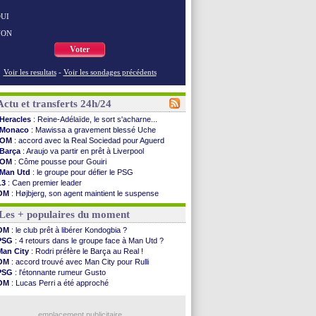
UI
NON
Voter
Voir les resultats
-
Voir les sondages précédents
Actu et transferts 24h/24
Heracles
: Reine-Adélaïde, le sort s'acharne...
Monaco
: Mawissa a gravement blessé Uche
OM
: accord avec la Real Sociedad pour Aguerd
Barça
: Araujo va partir en prêt à Liverpool
OM
: Côme pousse pour Gouiri
Man Utd
: le groupe pour défier le PSG
L3
: Caen premier leader
OM
: Højbjerg, son agent maintient le suspense
OM
: Gouiri évoque son avenir
Les + populaires du moment
Leipzig
: le transfert d'Asllani tombe à l'eau
L3
: 1ère utilisation du Football Video Support
OM
: le club prêt à libérer Kondogbia ?
OM
: Benatia envoie une pique à Longoria
PSG
: 4 retours dans le groupe face à Man Utd ?
illarreal
: Al-Ahli veut Pape Gueye
Man City
: Rodri préfère le Barça au Real !
Lyon
: la dernière saison de Fonseca ?
OM
: accord trouvé avec Man City pour Rulli
OM
: un nouveau prétendant pour Højbjerg
PSG
: l'étonnante rumeur Gusto
Brest
: un gardien norvégien en approche ?
OM
: Lucas Perri a été approché
OM
: McCourt a versé 120 M€ en 2026
OM
: une offre pour Bulka
PSG
: 4 retours dans le groupe face à Man Utd ...
Ouganda
: Owori battu à mort à Kampala
Nice
: Kevin Carlos va partir en Italie
emplacement publicitaire