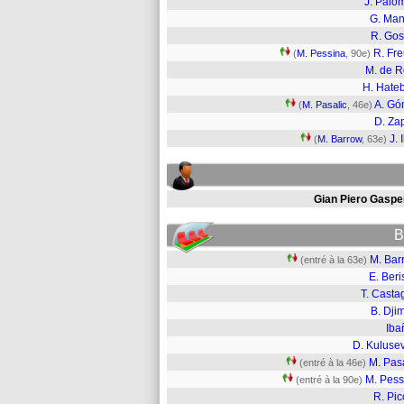
J. Palo
G. Man
R. Go
R. Fre
(
M. Pessina
, 90e)
M. de 
H. Hate
A. G
(
M. Pasalic
, 46e)
D. Za
J. I
(
M. Barrow
, 63e)
Gian Piero Gasper
B
M. Bar
(entré à la 63e)
E. Ber
T. Casta
B. Djim
Iba
D. Kulusev
M. Pas
(entré à la 46e)
M. Pess
(entré à la 90e)
R. Pic