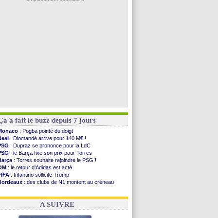
L1
: prison avec sursis requis contre un arbitre
Leganés
: c'est signé pour Luca Zidane (off.)
Atletico
: Ruggeri en route pour Aston Villa
Monaco
: Filipe Luis soutient Biereth
Lyon
: Mangala prêté à Getafe (officiel)
Voir les brèves précédentes
Ça a fait le buzz depuis 7 jours
Monaco
: Pogba pointé du doigt
Real
: Diomandé arrive pour 140 M€ !
PSG
: Dupraz se prononce pour la LdC
PSG
: le Barça fixe son prix pour Torres
Barça
: Torres souhaite rejoindre le PSG !
OM
: le retour d'Adidas est acté
FIFA
: Infantino sollicite Trump
Bordeaux
: des clubs de N1 montent au créneau
Argentine
: quand Medina recadre... sa mère
Real
: le démenti de Leipzig pour Diomandé
A SUIVRE