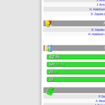
J. Ilicic
J. Ilicic
H. Hateboer
D. Zapata
D. Zapata
H. Hateboer
52 %
500
(83 %)
20
(8)
13
P. Go
A. Masi