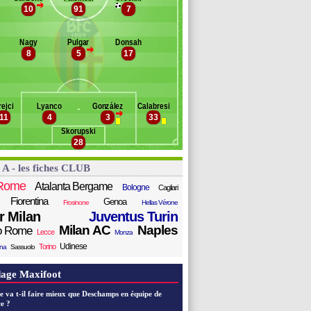
salic
>
10
91
7
Banc des remplaçants
Bologne
essina
ccoli
jks
ca
Nagy
Pulgar
Donsah
zemaili
>
8
5
17
ssi
elander
nilo
baye
lacio
rejci
Lyanco
González
Calabresi
z
>
11
4
3
33
li
Skorupski
. Santander
28
oriano
alencia
 A - les fiches CLUB
a Costa
Rome
Atalanta Bergame
Bologne
Cagliari
Fiorentina
Genoa
Frosinone
Hellas Vérone
er Milan
Juventus Turin
Milan AC
Naples
o Rome
Lecce
Monza
Udinese
Torino
ana
Sassuolo
age Maxifoot
e va t-il faire mieux que Deschamps en équipe de
e ?