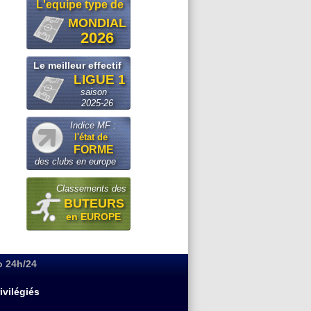
L'equipe type de
MONDIAL
2026
Le meilleur effectif
LIGUE 1
saison
2025-26
Indice MF :
l'état de
FORME
des clubs en europe
Classements des
BUTEURS
en EUROPE
o 24h/24
ivilégiés