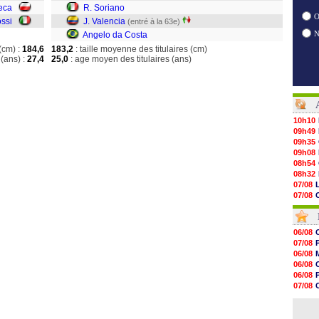
eca
R. Soriano
O
ossi
J. Valencia
(entré à la 63e)
Angelo da Costa
(cm) :
184,6
183,2
: taille moyenne des titulaires (cm)
(ans) :
27,4
25,0
: age moyen des titulaires (ans)
10h10
09h49
09h35
09h08
08h54
08h32
07/08
07/08
07/08
07/08
07/08
06/08
07/08
07/08
07/08
V
06/08
07/08
06/08
07/08
06/08
07/08
07/08
07/08
06/08
07/08
06/08
07/08