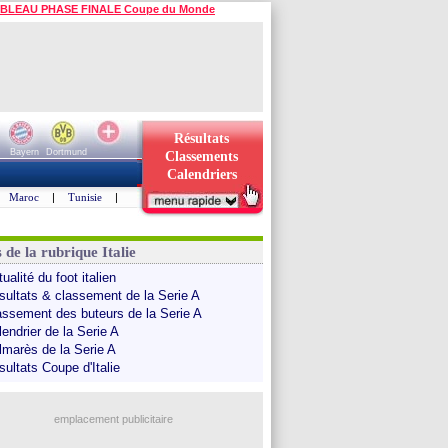
BLEAU PHASE FINALE Coupe du Monde
Résultats
Bayern
Dortmund
Classements
Calendriers
Maroc
|
Tunisie
|
 de la rubrique Italie
ualité du foot italien
sultats & classement de la Serie A
assement des buteurs de la Serie A
endrier de la Serie A
lmarès de la Serie A
sultats Coupe d'Italie
emplacement publicitaire