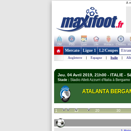
A r
OM
PSG
Lyon
Lille
Monaco
Chelsea
Ma
+ de clubs
Mercato
Ligue 1
L2/Coupes
Etran
Angleterre
|
Espagne
|
Italie
|
Al
Jeu. 04 Avril 2019, 21h00 - ITALIE - S
Stade :
Stadio Atleti Azzurri d'Italia à Berga
ATALANTA BERGA
1
10
20
30