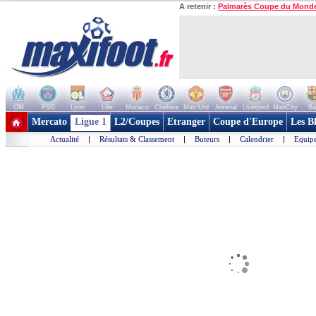
A retenir :
Palmarès Coupe du Mond
OM
PSG
Lyon
Lille
Monaco
Chelsea
Man Utd
Arsenal
Liverpool
ManCity
Ba
+ de clubs
Mercato
Ligue 1
L2/Coupes
Etranger
Coupe d'Europe
Les B
Actualité
|
Résultats & Classement
|
Buteurs
|
Calendrier
|
Equipe