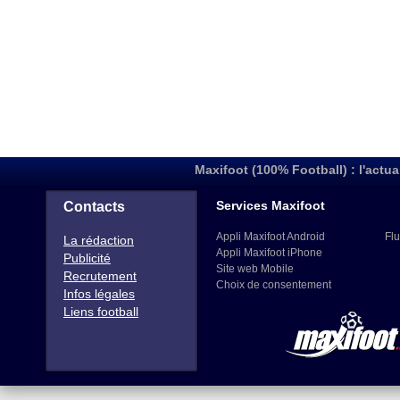
Maxifoot (100% Football) : l'actua
Services Maxifoot
Contacts
Appli Maxifoot Android
Flu
La rédaction
Appli Maxifoot iPhone
Publicité
Site web Mobile
Recrutement
Choix de consentement
Infos légales
Liens football