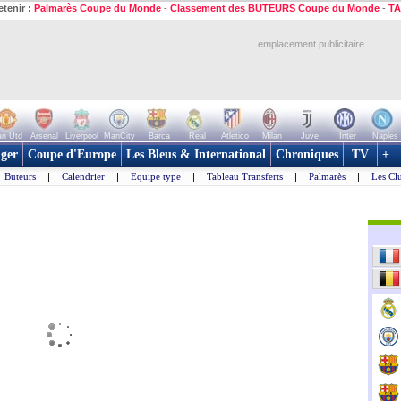
etenir :
Palmarès Coupe du Monde
-
Classement des BUTEURS Coupe du Monde
-
TA
emplacement publicitaire
n Utd
Arsenal
Liverpool
ManCity
Barca
Real
Atletico
Milan
Juve
Inter
Naples
ger
Coupe d'Europe
Les Bleus & International
Chroniques
TV
+
Buteurs
|
Calendrier
|
Equipe type
|
Tableau Transferts
|
Palmarès
|
Les Cl