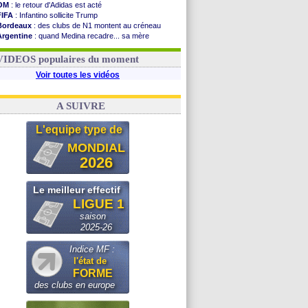
OM
: le retour d'Adidas est acté
FIFA
: Infantino sollicite Trump
Bordeaux
: des clubs de N1 montent au créneau
Argentine
: quand Medina recadre... sa mère
Real
: le démenti de Leipzig pour Diomandé
OM
: Paixão attire un 2e club anglais
VIDEOS populaires du moment
Voir toutes les vidéos
A SUIVRE
L'equipe type de
MONDIAL
2026
Le meilleur effectif
LIGUE 1
saison
2025-26
Indice MF :
l'état de
FORME
des clubs en europe