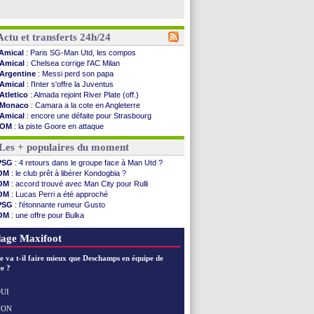
Actu et transferts 24h/24
Amical
: Paris SG-Man Utd, les compos
Amical
: Chelsea corrige l'AC Milan
Argentine
: Messi perd son papa
Amical
: l'Inter s'offre la Juventus
Atletico
: Almada rejoint River Plate (off.)
Monaco
: Camara a la cote en Angleterre
Amical
: encore une défaite pour Strasbourg
OM
: la piste Goore en attaque
PSG
: ça négocie avec le Barça pour Torres
Les + populaires du moment
Amical
: Rennes s'incline contre Brentford
Arsenal
: c'est signé pour Guimaraes (officiel)
PSG
: 4 retours dans le groupe face à Man Utd ?
Amical
: Le Mans concède un nul
OM
: le club prêt à libérer Kondogbia ?
Real
: Mourinho durcit les règles
OM
: accord trouvé avec Man City pour Rulli
Amical
: Toulouse s'incline lourdement
OM
: Lucas Perri a été approché
OM
: Benatia et la "médiocrité" dans le club
PSG
: l'étonnante rumeur Gusto
Newcastle
: Guimarães, le club se défend
OM
: une offre pour Bulka
L2
: la 1ère journée à suivre en DIRECT !
Ouganda
: Owori battu à mort à Kampala
PSG
: une deuxième offre pour Suzuki
OM
: une offre refusée pour Aguerd
age Maxifoot
PSG
: le groupe pour le match face à Man Utd
OM
: le jour où tout a basculé pour Benatia
e va t-il faire mieux que Deschamps en équipe de
Heracles
: Reine-Adélaïde, le sort s'acharne...
e ?
Monaco
: Mawissa a gravement blessé Uche
OM
: accord avec la Real Sociedad pour Aguerd
UI
Barça
: Araujo va partir en prêt à Liverpool
NON
Voir les brèves précédentes