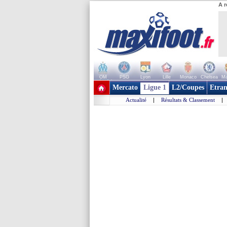
A r
OM
PSG
Lyon
Lille
Monaco
Chelsea
Ma
+ de clubs
Mercato
Ligue 1
L2/Coupes
Etran
Actualité
|
Résultats & Classement
|