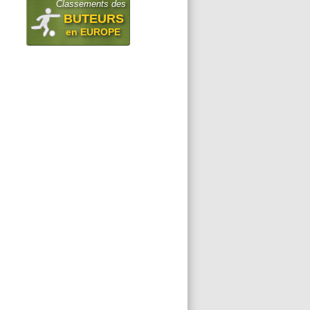
Classements des
BUTEURS
en EUROPE