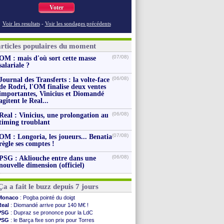
Voter
Voir les resultats
-
Voir les sondages précédents
articles populaires du moment
(07/08)
OM : mais d'où sort cette masse
salariale ?
(06/08)
Journal des Transferts : la volte-face
de Rodri, l'OM finalise deux ventes
importantes, Vinicius et Diomandé
agitent le Real...
(06/08)
Real : Vinicius, une prolongation au
timing troublant
(07/08)
OM : Longoria, les joueurs... Benatia
règle ses comptes !
(06/08)
PSG : Akliouche entre dans une
nouvelle dimension (officiel)
Ça a fait le buzz depuis 7 jours
Monaco
: Pogba pointé du doigt
Real
: Diomandé arrive pour 140 M€ !
PSG
: Dupraz se prononce pour la LdC
PSG
: le Barça fixe son prix pour Torres