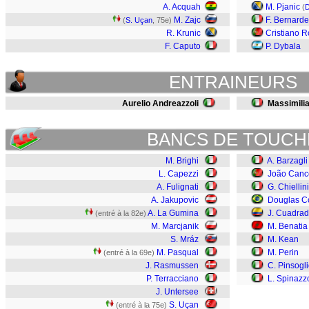
A. Acquah
M. Pjanic
(
D
M. Zajc
F. Bernarde
(
S. Uçan
, 75e)
R. Krunic
Cristiano 
F. Caputo
P. Dybala
ENTRAINEURS
Aurelio Andreazzoli
Massimilia
BANCS DE TOUCH
M. Brighi
A. Barzagli
L. Capezzi
João Canc
A. Fulignati
G. Chiellini
A. Jakupovic
Douglas C
A. La Gumina
J. Cuadra
(entré à la 82e)
M. Marcjanik
M. Benatia
S. Mráz
M. Kean
M. Pasqual
M. Perin
(entré à la 69e)
J. Rasmussen
C. Pinsogl
P. Terracciano
L. Spinazz
J. Untersee
S. Uçan
(entré à la 75e)