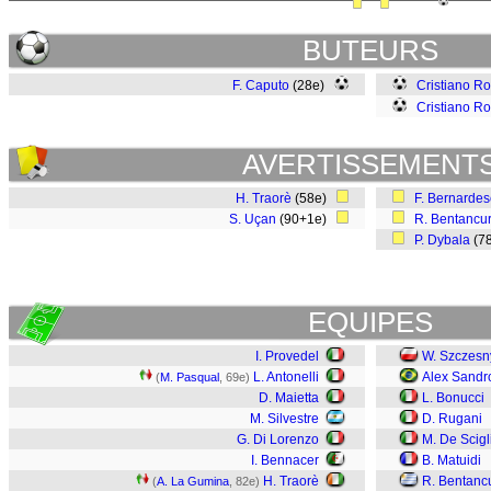
BUTEURS
F. Caputo
(28e)
Cristiano R
Cristiano R
AVERTISSEMENT
H. Traorè
(58e)
F. Bernardes
S. Uçan
(90+1e)
R. Bentancu
P. Dybala
(7
EQUIPES
I. Provedel
W. Szczesn
L. Antonelli
Alex Sandr
(
M. Pasqual
, 69e)
D. Maietta
L. Bonucci
M. Silvestre
D. Rugani
G. Di Lorenzo
M. De Scigl
I. Bennacer
B. Matuidi
H. Traorè
R. Bentanc
(
A. La Gumina
, 82e)