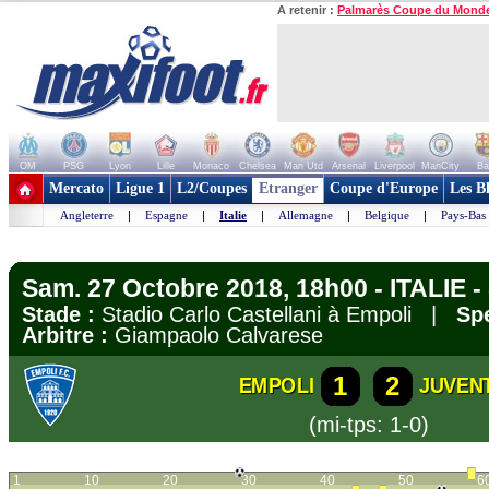
A retenir :
Palmarès Coupe du Mond
OM
PSG
Lyon
Lille
Monaco
Chelsea
Man Utd
Arsenal
Liverpool
ManCity
Ba
+ de clubs
Mercato
Ligue 1
L2/Coupes
Etranger
Coupe d'Europe
Les B
Angleterre
|
Espagne
|
Italie
|
Allemagne
|
Belgique
|
Pays-Bas
Sam. 27 Octobre 2018, 18h00 - ITALIE -
Stade :
Stadio Carlo Castellani à Empoli |
Spe
Arbitre :
Giampaolo Calvarese
1
2
EMPOLI
JUVEN
(mi-tps: 1-0)
1
10
20
30
40
50
6