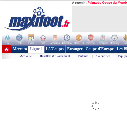
A retenir :
Palmarès Coupe du Mond
OM
PSG
Lyon
Lille
Monaco
Chelsea
Man Utd
Arsenal
Liverpool
ManCity
Ba
+ de clubs
Mercato
Ligue 1
L2/Coupes
Etranger
Coupe d'Europe
Les B
Actualité
|
Résultats & Classement
|
Buteurs
|
Calendrier
|
Equipe