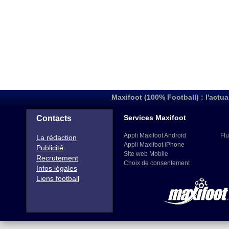
Maxifoot (100% Football) : l'actua
Services Maxifoot
Contacts
Appli Maxifoot Android
Flu
La rédaction
Appli Maxifoot iPhone
Publicité
Site web Mobile
Recrutement
Choix de consentement
Infos légales
Liens football