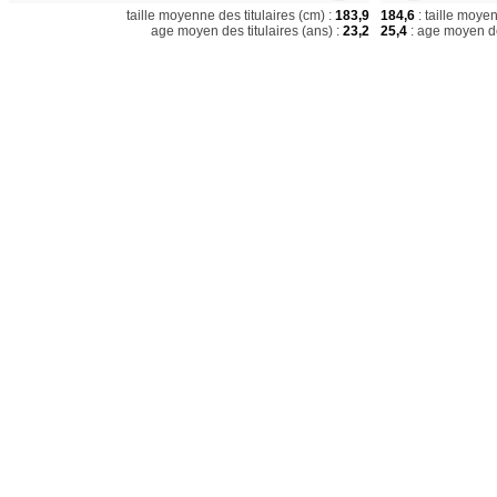
taille moyenne des titulaires (cm) :
183,9
184,6
: taille moye
age moyen des titulaires (ans) :
23,2
25,4
: age moyen de