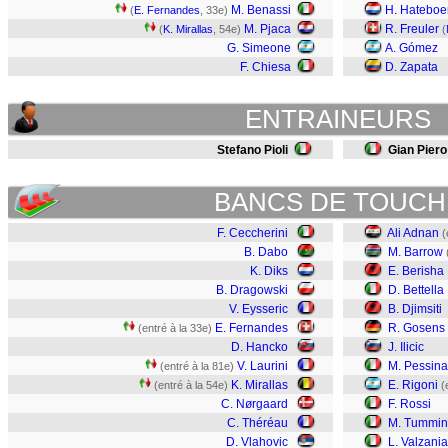
M. Benassi
H. Hateboe
(
E. Fernandes
, 33e)
M. Pjaca
R. Freuler
(
K. Mirallas
, 54e)
(
G. Simeone
A. Gómez
F. Chiesa
D. Zapata
ENTRAINEURS
Stefano Pioli
Gian Piero
BANCS DE TOUCH
F. Ceccherini
Ali Adnan
(
B. Dabo
M. Barrow
K. Diks
E. Berisha
B. Dragowski
D. Bettella
V. Eysseric
B. Djimsiti
E. Fernandes
R. Gosens
(entré à la 33e)
D. Hancko
J. Ilicic
V. Laurini
M. Pessina
(entré à la 81e)
K. Mirallas
E. Rigoni
(entré à la 54e)
(
C. Nørgaard
F. Rossi
C. Théréau
M. Tummin
D. Vlahovic
L. Valzania