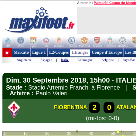
A retenir :
Palmarès Coupe du Mond
OM
PSG
Lyon
Lille
Monaco
Chelsea
Man Utd
Arsenal
Liverpool
ManCity
Ba
+ de clubs
Mercato
Ligue 1
L2/Coupes
Etranger
Coupe d'Europe
Les B
Angleterre
|
Espagne
|
Italie
|
Allemagne
|
Belgique
|
Pays-Bas
Dim. 30 Septembre 2018, 15h00 - ITALIE
Stade :
Stadio Artemio Franchi à Florence |
S
Arbitre :
Paolo Valeri
2
0
FIORENTINA
ATALA
(mi-tps: 0-0)
1
10
20
30
40
50
6