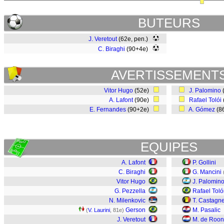
BUTEURS
J. Veretout
(62e, pen.)
C. Biraghi
(90+4e)
AVERTISSEMENT
Vitor Hugo
(52e)
J. Palomino
A. Lafont
(90e)
Rafael Tolói
E. Fernandes
(90+2e)
A. Gómez
(8
EQUIPES
A. Lafont
P. Gollini
C. Biraghi
G. Mancini
Vitor Hugo
J. Palomin
G. Pezzella
Rafael Toló
N. Milenkovic
T. Castagn
Gerson
M. Pasalic
(
V. Laurini
, 81e)
J. Veretout
M. de Roon