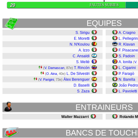
20
FAUTES SUBIES
EQUIPES
S. Sirigu
A. Cragno
E. Moretti
L. Pellegrin
N. N'Koulou
R. Klavan
A. Izzo
F. Pisacane
C. Ansaldi
S. Padoin
S. Meïté
A. Ionita
(
V.
T. Rincón
L. Cigarini
(
V. Damascan
, 87e)
L. De Silvestri
P. Faragò
(
O. Aina
, 40e)
Álex Berenguer
N. Barella
(
V. Parigini
, 73e)
D. Baselli
João Pedro
S. Zaza
L. Pavoletti
ENTRAINEURS
Walter Mazzarri
Rolando M
BANCS DE TOUCH