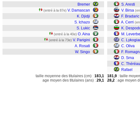
Bremer
S. Aresti
V. Damascan
V. Birsa
(entré à la 87e)
(en
K. Djidji
F. Bradaric
S. Ichazo
A. Cerri
(en
S. Lukic
K. Despod
O. Aina
M. Leverb
(entré à la 40e)
V. Parigini
C. Lykogia
(entré à la 73e)
A. Rosati
C. Oliva
W. Singo
F. Romagn
D. Srna
C. Théréa
Rafael
taille moyenne des titulaires (cm) :
183,1
181,9
: taille moye
age moyen des titulaires (ans) :
29,1
28,2
: age moyen de