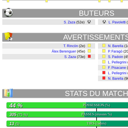
BUTEURS
S. Zaza
(52e)
L. Pavoletti
(
AVERTISSEMENT
T. Rincón
(2e)
N. Barella
(1
Álex Berenguer
(45e)
P. Faragò
(2
S. Zaza
(73e)
S. Padoin
(4
L. Pellegrini
F. Pisacane
L. Pellegrini
N. Barella
(9
STATS DU MATC
44 %
POSSESSION
(%)
305
PASSES
(réussies %)
(75 %)
13
TIRS
(cadrés)
(5)