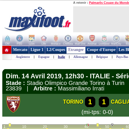
A retenir :
Palmarès Coupe du Mond
OM
PSG
Lyon
Lille
Monaco
Chelsea
Man Utd
Arsenal
Liverpool
ManCity
Ba
+ de clubs
Mercato
Ligue 1
L2/Coupes
Etranger
Coupe d'Europe
Les B
Angleterre
|
Espagne
|
Italie
|
Allemagne
|
Belgique
|
Pays-Bas
Dim. 14 Avril 2019, 12h30 - ITALIE - Sér
Stade :
Stadio Olimpico Grande Torino à Turi
23839 |
Arbitre :
Massimiliano Irrati
1
1
TORINO
CAGLI
(mi-tps: 0-0)
1
10
20
30
40
50
6