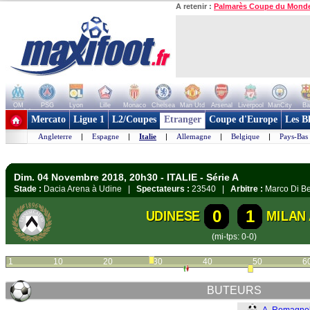
A retenir :
Palmarès Coupe du Mond
OM
PSG
Lyon
Lille
Monaco
Chelsea
Man Utd
Arsenal
Liverpool
ManCity
Ba
+ de clubs
Mercato
Ligue 1
L2/Coupes
Etranger
Coupe d'Europe
Les B
Angleterre
|
Espagne
|
Italie
|
Allemagne
|
Belgique
|
Pays-Bas
Dim. 04 Novembre 2018, 20h30 - ITALIE - Série A
Stade :
Dacia Arena à Udine |
Spectateurs :
23540 |
Arbitre :
Marco Di Be
0
1
UDINESE
MILAN
(mi-tps: 0-0)
1
10
20
30
40
50
6
BUTEURS