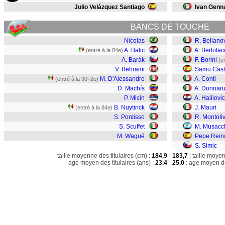
Julio Velázquez Santiago
Ivan Genn
BANCS DE TOUCHE
Nicolas
R. Bellano
A. Balic
A. Bertolac
(entré à la 84e)
A. Barák
F. Borini
(e
V. Behrami
Samu Casti
M. D'Alessandro
A. Conti
(entré à la 90+2e)
D. Machís
A. Donna
P. Micin
A. Halilovic
B. Nuytinck
J. Mauri
(entré à la 84e)
S. Pontisso
R. Montoli
S. Scuffet
M. Musacc
M. Wagué
Pepe Rein
S. Simic
taille moyenne des titulaires (cm) :
184,9
183,7
: taille moye
age moyen des titulaires (ans) :
23,4
25,0
: age moyen de