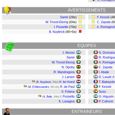
A. Romagnol
AVERTISSEMENTS
Samir
(28e)
F. Kessié
(4
W. Troost-Ekong
(64e)
C. Zapata
(6
I. Pussetto
(70e)
A. Romagnol
B. Nuytinck
(90+5e)
EQUIPES
J. Musso
G. Donnar
Samir
R. Rodrígu
W. Troost-Ekong
A. Romagno
N. Opoku
C. Zapata
R. Mandragora
I. Abate
J. Larsen
D. Laxalt
(
F
H. ter Avest
T. Bakayok
(
B. Nuytinck
, 84e)
R. de Paul
F. Kessié
(
M. D'Alessandro
, 90+2e)
S. Fofana
Suso
I. Pussetto
G. Higuaín
(
A. Balic
, 84e)
K. Lasagna
P. Cutrone
ENTRAINEURS