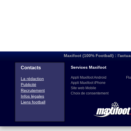
Maxifoot (100% Football) : l'actua
Services Maxifoot
Contacts
Appli Maxifoot Android
Flu
La rédaction
Appli Maxifoot iPhone
Publicité
Site web Mobile
Recrutement
Choix de consentement
Infos légales
Liens football