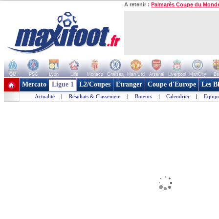
A retenir :
Palmarès Coupe du Mond
OM
PSG
Lyon
Lille
Monaco
Chelsea
Man Utd
Arsenal
Liverpool
ManCity
Ba
+ de clubs
Mercato
Ligue 1
L2/Coupes
Etranger
Coupe d'Europe
Les B
Actualité
|
Résultats & Classement
|
Buteurs
|
Calendrier
|
Equipe