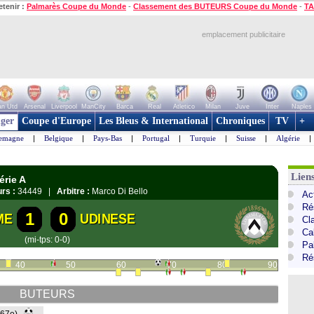
etenir :
Palmarès Coupe du Monde
-
Classement des BUTEURS Coupe du Monde
-
TA
emplacement publicitaire
n Utd
Arsenal
Liverpool
ManCity
Barca
Real
Atletico
Milan
Juve
Inter
Naples
ger
Coupe d'Europe
Les Bleus & International
Chroniques
TV
+
lemagne
|
Belgique
|
Pays-Bas
|
Portugal
|
Turquie
|
Suisse
|
Algérie
|
Liens
érie A
rs :
34449 |
Arbitre :
Marco Di Bello
Act
Ré
1
0
ME
UDINESE
Cl
Cal
(mi-tps: 0-0)
Pa
Ré
40
50
60
70
80
90
BUTEURS