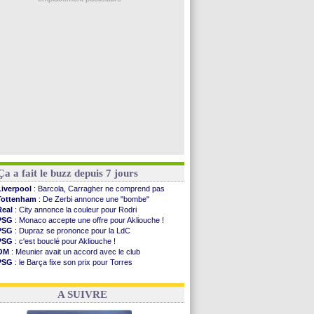
Al-Diriyah
: Mbemba arrive libre (officiel)
Atletico
: le plan d'Alvarez à son retour
Amical
: premier succès pour Brest
VIDEO
: le joli but de Greenwood avec le Fener !
CdM 2030
: une promesse d'Infantino au Maroc ...
Voir les brèves précédentes
Ça a fait le buzz depuis 7 jours
Liverpool
: Barcola, Carragher ne comprend pas
Tottenham
: De Zerbi annonce une "bombe"
Real
: City annonce la couleur pour Rodri
PSG
: Monaco accepte une offre pour Akliouche !
PSG
: Dupraz se prononce pour la LdC
PSG
: c'est bouclé pour Akliouche !
OM
: Meunier avait un accord avec le club
PSG
: le Barça fixe son prix pour Torres
Barça
: Torres souhaite rejoindre le PSG !
FIFA
: Infantino sollicite Trump
A SUIVRE