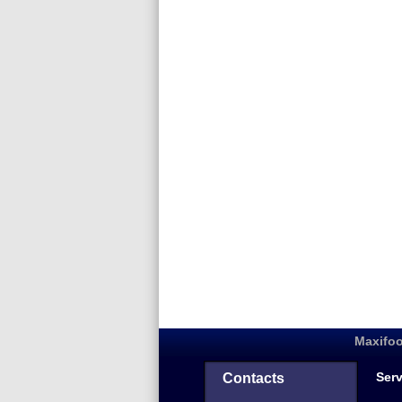
Maxifoo
Serv
Contacts