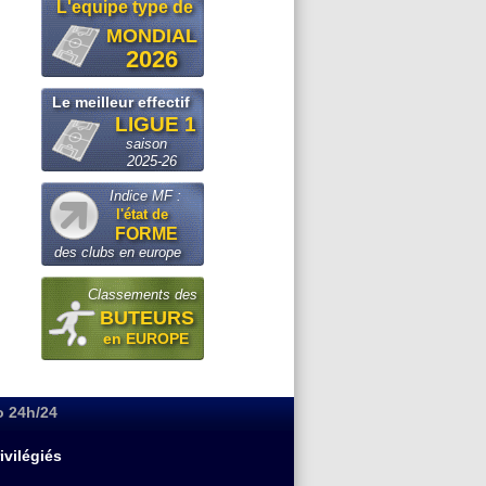
L'equipe type de
MONDIAL
2026
Le meilleur effectif
LIGUE 1
saison
2025-26
Indice MF :
l'état de
FORME
des clubs en europe
Classements des
BUTEURS
en EUROPE
o 24h/24
ivilégiés