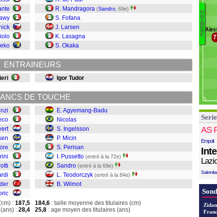
Pe
ante
R. Mandragora
(
Sandro
, 69e)
U
Pe
D
rawy
S. Fofana
I
Ri
N
hick
J. Larsen
E
D'Ales
Ni
Ü
S
E
iolo
K. Lasagna
7
I
Co
zeko
S. Okaka
Mi
Pe
ENTRAINEURS
P
S
eri
Igor Tudor
T
W
ANCS DE TOUCHE
enzi
E. Agyemang-Badu
Serie
eco
Nicolas
AS 
vert
S. Ingelsson
sen
P. Micin
Empoli
tore
S. Perisan
Int
rini
I. Pussetto
(entré à la 72e)
Lazi
otti
Sandro
(entré à la 69e)
Salernit
ardi
L. Teodorczyk
(entré à la 84e)
der
B. Wilmot
Sond
oric
(cm) :
187,5
184,6
: taille moyenne des titulaires (cm)
Zidan
(ans) :
28,4
25,8
: age moyen des titulaires (ans)
Franc