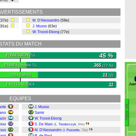
(67e)
AVERTISSEMENTS
(37e)
M. D'Alessandro
(59e)
(81e)
J. Musso
(63e)
W. Troost-Ekong
(77e)
STATS DU MATCH
45 %
POSSESSION
(%)
PASSES
365
(réussies %)
(77 %)
TIRS
11
(cadrés)
(2)
FAUTES SUBIES
11
Juan
EQUIPES
A
ante
J. Musso
S
Fl
cano
Samir
R
O
G
M
azio
W. Troost-Ekong
E
Kl
olas
S. De Maio
(
L. Teodorczyk
, 84e)
Ol
esus
M. D'Alessandro
(
I. Pussetto
, 72e)
P
ossi
R. de Paul