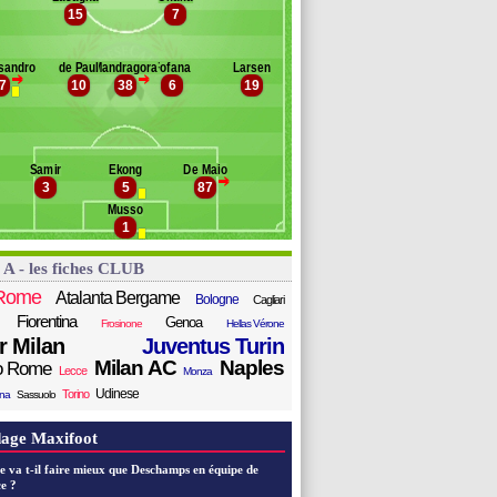
llegrini
15
7
Banc des remplaçants
Udinese
rotti
Agyemang-Badu
ccardi
sandro
de Paul
Mandragora
Fofana
Larsen
colas
nder
>
>
7
10
38
6
19
ngelsson
ric
cin
risan
ussetto
Samir
Ekong
De Maio
andro
>
3
5
87
eodorczyk
Musso
ilmot
1
 A - les fiches CLUB
Rome
Atalanta Bergame
Bologne
Cagliari
Fiorentina
Genoa
Frosinone
Hellas Vérone
er Milan
Juventus Turin
Milan AC
Naples
o Rome
Lecce
Monza
Udinese
Torino
ana
Sassuolo
age Maxifoot
e va t-il faire mieux que Deschamps en équipe de
e ?