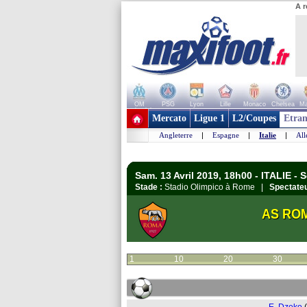
A r
OM
PSG
Lyon
Lille
Monaco
Chelsea
Ma
+ de clubs
Mercato
Ligue 1
L2/Coupes
Etran
Angleterre
|
Espagne
|
Italie
|
Al
Sam. 13 Avril 2019, 18h00 - ITALIE - S
Stade :
Stadio Olimpico à Rome |
Spectateu
AS RO
1
10
20
30