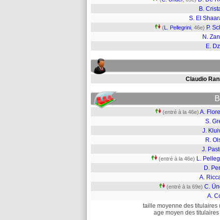
B. Crist
S. El Shaa
P. Sc
(
L. Pellegrini
, 46e)
N. Zan
E. D
Claudio Rani
B
A. Flor
(entré à la 46e)
S. Gr
J. Klui
R. Ol
J. Pas
L. Pelleg
(entré à la 46e)
D. Per
A. Ricc
C. Ün
(entré à la 69e)
A. C
taille moyenne des titulaires 
age moyen des titulaires 