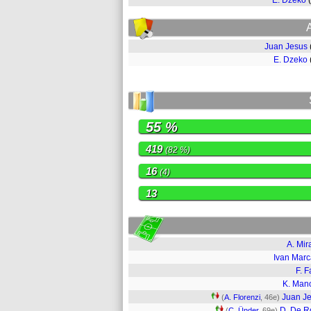
E. Dzeko
Juan Jesus
E. Dzeko
55 %
419
(82 %)
16
(4)
13
A. Mir
Ivan Mar
F. F
K. Man
Juan J
(
A. Florenzi
, 46e)
D. De R
(
C. Ünder
, 69e)