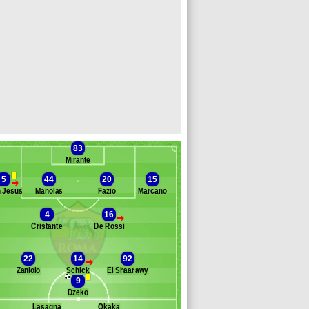
83
Mirante
5
44
20
15
>
 Jesus
Manolas
Fazio
Marcano
4
16
>
Cristante
De Rossi
Banc des remplaçants
AS Rome
orenzi
22
14
92
>
reco
Zaniolo
Schick
El Shaarawy
uivert
9
sen
Dzeko
astore
Lasagna
Okaka