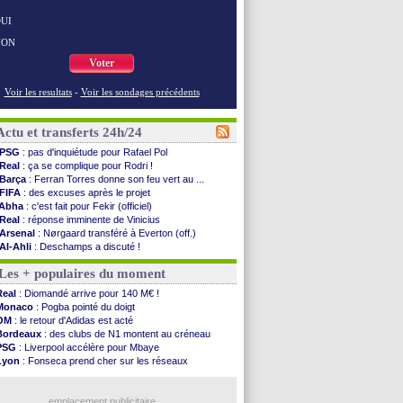
UI
NON
Voter
Voir les resultats
-
Voir les sondages précédents
Actu et transferts 24h/24
PSG
: pas d'inquiétude pour Rafael Pol
Real
: ça se complique pour Rodri !
Barça
: Ferran Torres donne son feu vert au ...
FIFA
: des excuses après le projet
Abha
: c'est fait pour Fekir (officiel)
Real
: réponse imminente de Vinicius
Arsenal
: Nørgaard transféré à Everton (off.)
Al-Ahli
: Deschamps a discuté !
PSG
: Luis Enrique satisfait malgré tout
Les + populaires du moment
Monaco
: Pogba pointé du doigt
Rennes
: Zabiri n'est pas fan de la L1
Real
: Diomandé arrive pour 140 M€ !
Rennes
: une offre de Fulham pour Aït Boudlal
Monaco
: Pogba pointé du doigt
VIDEO
: Thomasson et Cresswell réconciliés
OM
: le retour d'Adidas est acté
Dunkerque
: Nzonzi avait des pistes en L1
Bordeaux
: des clubs de N1 montent au créneau
Lyon
: Mangala sur le départ
PSG
: Liverpool accélère pour Mbaye
Amical
: Arsenal s'incline face au Real Betis
Lyon
: Fonseca prend cher sur les réseaux
Amical
: lourde défaite pour le PSG
Trabzonspor
: une annonce pour Salah !
Man City
: Maresca flou pour Reijnders
EdF
: Infantino complimente Mbappé
LdC
: Fenerbahçe prend une belle option
emplacement publicitaire