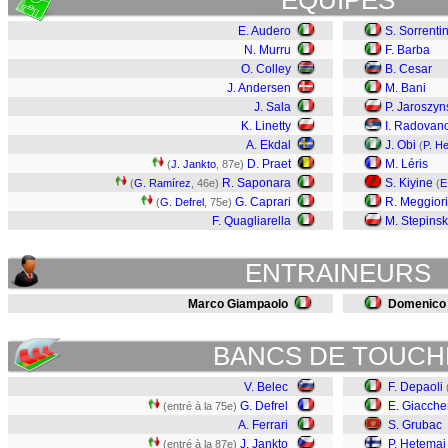
EQUIPES
E. Audero
S. Sorrenti
N. Murru
F. Barba
O. Colley
B. Cesar
J. Andersen
M. Bani
J. Sala
P. Jaroszyn
K. Linetty
I. Radovan
A. Ekdal
J. Obi
(
P. H
D. Praet
M. Léris
(
J. Jankto
, 87e)
R. Saponara
S. Kiyine
(
G. Ramírez
, 46e)
(
E
G. Caprari
R. Meggiori
(
G. Defrel
, 75e)
F. Quagliarella
M. Stepinsk
ENTRAINEURS
Marco Giampaolo
Domenico 
BANCS DE TOUCH
V. Belec
F. Depaoli
G. Defrel
E. Giaccher
(entré à la 75e)
A. Ferrari
S. Grubac
J. Jankto
P. Hetemaj
(entré à la 87e)