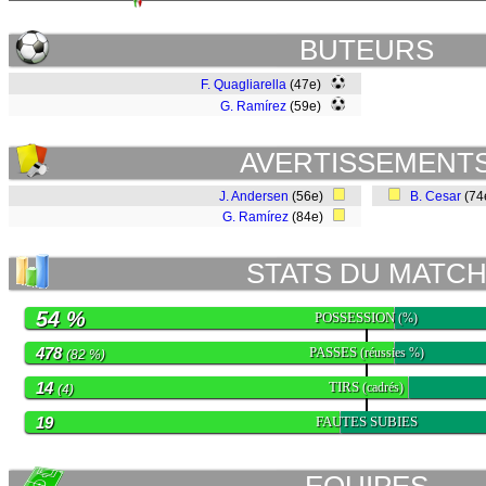
BUTEURS
F. Quagliarella
(47e)
G. Ramírez
(59e)
AVERTISSEMENT
J. Andersen
(56e)
B. Cesar
(74
G. Ramírez
(84e)
STATS DU MATC
54 %
POSSESSION
(%)
478
PASSES
(réussies %)
(82 %)
14
TIRS
(cadrés)
(4)
19
FAUTES SUBIES