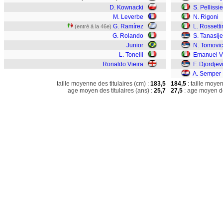
D. Kownacki
S. Pellissie
M. Leverbe
N. Rigoni
G. Ramírez
L. Rossetti
(entré à la 46e)
G. Rolando
S. Tanasije
Junior
N. Tomovic
L. Tonelli
Emanuel V
Ronaldo Vieira
F. Djordjev
A. Semper
taille moyenne des titulaires (cm) :
183,5
184,5
: taille moye
age moyen des titulaires (ans) :
25,7
27,5
: age moyen de