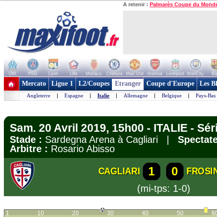
A retenir :
Palmarès Coupe du Mond
OM
PSG
Lyon
Lille
Monaco
Chelsea
Man Utd
Arsenal
Liverpool
ManCity
Ba
+ de clubs
Mercato
Ligue 1
L2/Coupes
Etranger
Coupe d'Europe
Les B
Angleterre
|
Espagne
|
Italie
|
Allemagne
|
Belgique
|
Pays-Bas
Sam. 20 Avril 2019, 15h00 - ITALIE - Sér
Stade :
Sardegna Arena à Cagliari |
Spectate
Arbitre :
Rosario Abisso
1
0
CAGLIARI
FROSI
(mi-tps: 1-0)
1
10
20
30
40
50
6