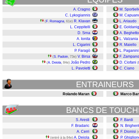
A. Cragno
M. Sportiell
C. Lykogiannis
M. Capuan
R. Klavan
L. Ariaudo
(
F. Romagna
, 61e)
L. Ceppitelli
E. Goldani
D. Srna
A. Beghetto
A. Ionita
L. Valzania
L. Cigarini
R. Maiello
P. Faragò
L. Paganini
V. Birsa
F. Zampan
(
S. Padoin
, 73e)
João Pedro
D. Ciofani
(
A. Deiola
, 84e)
(
L. Pavoletti
C. Ciano
ENTRAINEURS
Rolando Maran
Marco Bar
BANCS DE TOUCH
S. Aresti
F. Bardi
F. Bradaric
N. Brighent
A. Cerri
F. Dionisi
(
A. Deiola
P. Ghiglion
(entré à la 84e)