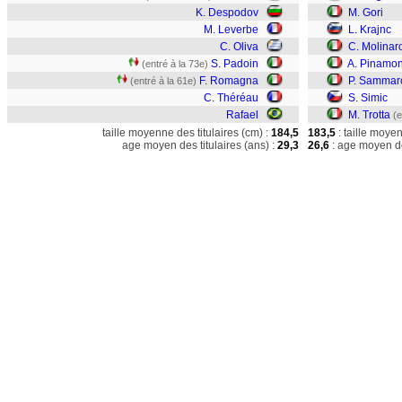
K. Despodov
M. Gori
M. Leverbe
L. Krajnc
C. Oliva
C. Molinar
S. Padoin
A. Pinamon
(entré à la 73e)
F. Romagna
P. Sammar
(entré à la 61e)
C. Théréau
S. Simic
Rafael
M. Trotta
(e
taille moyenne des titulaires (cm) :
184,5
183,5
: taille moye
age moyen des titulaires (ans) :
29,3
26,6
: age moyen de