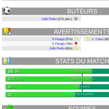
BUTEURS
João Pedro
(27e, pen.)
AVERTISSEMENT
P. Faragò
(57e)
C. Ciano
(9
P. Faragò
(79e)
João Pedro
(82e)
STATS DU MATC
56 %
POSSESSION
(%)
475
PASSES
(réussies %)
(80 %)
12
TIRS
(cadrés)
(5)
16
FAUTES SUBIES
EQUIPES