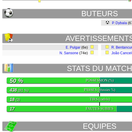
BUTEURS
P. Dybala
(6
AVERTISSEMENT
E. Pulgar
(6e)
R. Bentancu
N. Sansone
(74e)
João Cancel
STATS DU MATC
50 %
POSSESSION
(%)
438
PASSES
(réussies %)
(81 %)
18
TIRS
(cadrés)
(3)
17
FAUTES SUBIES
EQUIPES