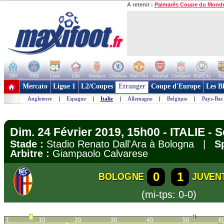
A retenir :
Palmarès Coupe du Mond
OM
PSG
Lyon
Lille
Monaco
Chelsea
Man Utd
Arsenal
Liverpool
ManCity
Ba
+ de clubs
Mercato
Ligue 1
L2/Coupes
Etranger
Coupe d'Europe
Les B
Angleterre
|
Espagne
|
Italie
|
Allemagne
|
Belgique
|
Pays-Bas
Dim. 24 Février 2019, 15h00 - ITALIE - S
Stade :
Stadio Renato Dall'Ara à Bologna |
S
Arbitre :
Giampaolo Calvarese
0
1
BOLOGNE
JUVEN
(mi-tps: 0-0)
1
10
20
30
40
50
6