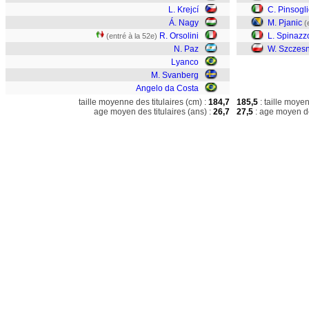
L. Krejcí
C. Pinsogl
Á. Nagy
M. Pjanic
(
R. Orsolini
L. Spinazz
(entré à la 52e)
N. Paz
W. Szczes
Lyanco
M. Svanberg
Angelo da Costa
taille moyenne des titulaires (cm) :
184,7
185,5
: taille moye
age moyen des titulaires (ans) :
26,7
27,5
: age moyen de