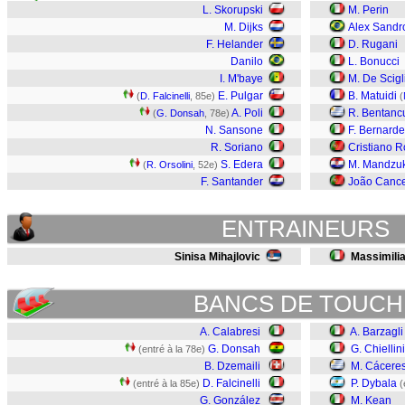
L. Skorupski
M. Perin
M. Dijks
Alex Sandr
F. Helander
D. Rugani
Danilo
L. Bonucci
I. M'baye
M. De Scigl
E. Pulgar
B. Matuidi
(
D. Falcinelli
, 85e)
(
A. Poli
R. Bentanc
(
G. Donsah
, 78e)
N. Sansone
F. Bernarde
R. Soriano
Cristiano 
S. Edera
M. Mandzuk
(
R. Orsolini
, 52e)
F. Santander
João Canc
ENTRAINEURS
Sinisa Mihajlovic
Massimilia
BANCS DE TOUCH
A. Calabresi
A. Barzagli
G. Donsah
G. Chiellini
(entré à la 78e)
B. Dzemaili
M. Cácere
D. Falcinelli
P. Dybala
(entré à la 85e)
(
G. González
M. Kean