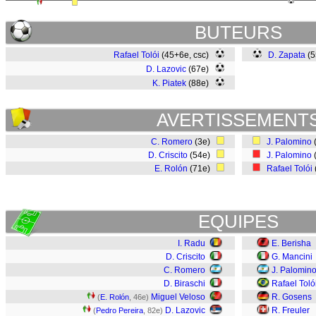
BUTEURS
Rafael Tolói
(45+6e, csc)
D. Zapata
(5
D. Lazovic
(67e)
K. Piatek
(88e)
AVERTISSEMENT
C. Romero
(3e)
J. Palomino
D. Criscito
(54e)
J. Palomino
E. Rolón
(71e)
Rafael Tolói
EQUIPES
I. Radu
E. Berisha
D. Criscito
G. Mancini
C. Romero
J. Palomin
D. Biraschi
Rafael Toló
Miguel Veloso
R. Gosens
(
E. Rolón
, 46e)
D. Lazovic
R. Freuler
(
Pedro Pereira
, 82e)