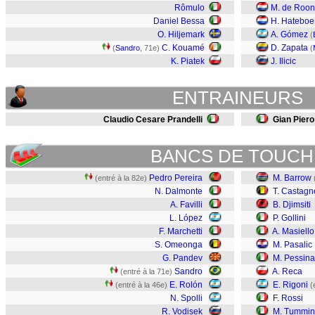
Rômulo
M. de Roon
Daniel Bessa
H. Hateboe
O. Hiljemark
A. Gómez
(
C. Kouamé
D. Zapata
(
Sandro
, 71e)
(
K. Piatek
J. Ilicic
ENTRAINEURS
Claudio Cesare Prandelli
Gian Piero
BANCS DE TOUCH
Pedro Pereira
M. Barrow
(entré à la 82e)
N. Dalmonte
T. Castagn
A. Favilli
B. Djimsiti
L. López
P. Gollini
F. Marchetti
A. Masiello
S. Omeonga
M. Pasalic
G. Pandev
M. Pessina
Sandro
A. Reca
(entré à la 71e)
E. Rolón
E. Rigoni
(entré à la 46e)
(
N. Spolli
F. Rossi
R. Vodisek
M. Tummin