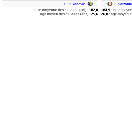
E. Zukanovic
L. Valzania
taille moyenne des titulaires (cm) :
182,0
184,9
: taille moye
age moyen des titulaires (ans) :
25,6
26,8
: age moyen de