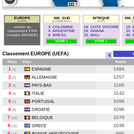
9
v
12
EUROPE
AM. SUD
AFRIQUE
AM. 
(UEFA)
(CONMEBOL)
(CAF)
(
4
revenir au
3. COLOMBIE
18. COTE D'IVOIRE
19.
classement FIFA
4. ARGENTINE
24. GHANA
20.
complet (MONDE)
9. BRESIL
32. MALI
40.
VOIR +
VOIR +
Classement EUROPE (UEFA)
Place
Pays
Points
1
1484
ESPAGNE
(1)
2
1257
ALLEMAGNE
(2)
3
1165
PAYS-BAS
(5)
4
1142
ITALIE
(6)
5
1099
PORTUGAL
(7)
6
1098
CROATIE
(8)
7
1079
BELGIQUE
(10)
8
1038
GRECE
(11)
9
995
BOSNIE-HERZÉGOVINE