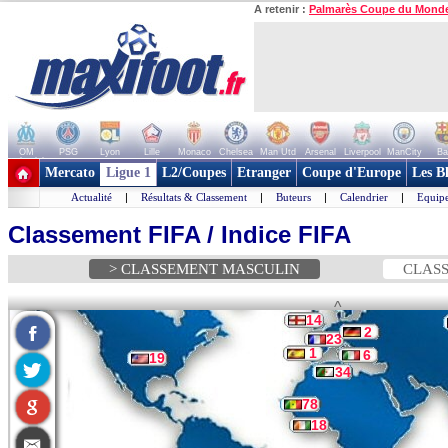
A retenir :
Palmarès Coupe du Mond
OM
PSG
Lyon
Lille
Monaco
Chelsea
Man Utd
Arsenal
Liverpool
ManCity
Ba
+ de clubs
Mercato
Ligue 1
L2/Coupes
Etranger
Coupe d'Europe
Les B
Actualité
|
Résultats & Classement
|
Buteurs
|
Calendrier
|
Equipe
Classement FIFA / Indice FIFA
> CLASSEMENT MASCULIN
CLASS
^
14
2
23
1
6
19
34
78
18