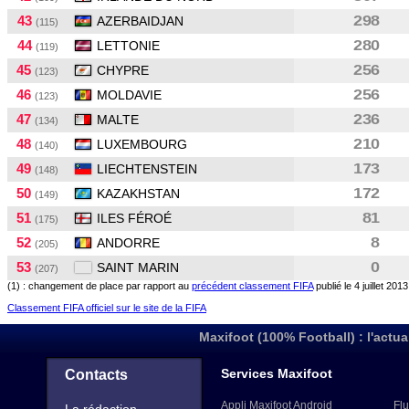
43
298
AZERBAIDJAN
(115)
44
280
LETTONIE
(119)
45
256
CHYPRE
(123)
46
256
MOLDAVIE
(123)
47
236
MALTE
(134)
48
210
LUXEMBOURG
(140)
49
173
LIECHTENSTEIN
(148)
50
172
KAZAKHSTAN
(149)
51
81
ILES FÉROÉ
(175)
52
8
ANDORRE
(205)
53
0
SAINT MARIN
(207)
(1) : changement de place par rapport au
précédent classement FIFA
publié le 4 juillet 2013
Classement FIFA officiel sur le site de la FIFA
Maxifoot (100% Football) : l'actua
Services Maxifoot
Contacts
Appli Maxifoot Android
Flu