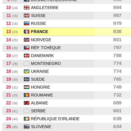
(13)
10
994
ANGLETERRE
(14)
11
987
SUISSE
(15)
12
979
RUSSIE
(16)
13
838
FRANCE
(23)
14
801
NORVEGE
(25)
15
797
RÉP. TCHÈQUE
(26)
16
788
DANEMARK
(27)
17
774
MONTENEGRO
(28)
18
774
UKRAINE
(28)
19
765
SUEDE
(30)
20
749
HONGRIE
(31)
21
732
ROUMANIE
(33)
22
689
ALBANIE
(38)
23
661
SERBIE
(41)
24
639
RÉPUBLIQUE D'IRLANDE
(44)
25
634
SLOVENIE
(45)