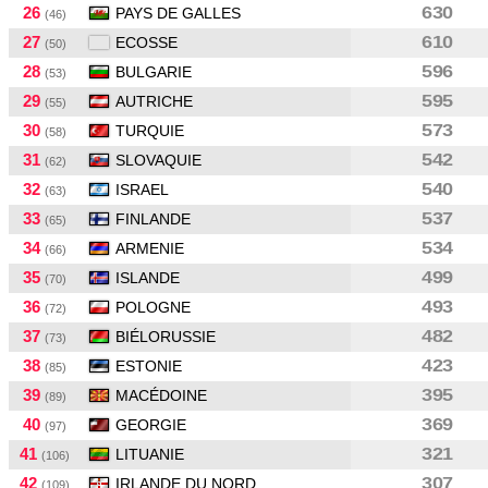
26
630
PAYS DE GALLES
(46)
27
610
ECOSSE
(50)
28
596
BULGARIE
(53)
29
595
AUTRICHE
(55)
30
573
TURQUIE
(58)
31
542
SLOVAQUIE
(62)
32
540
ISRAEL
(63)
33
537
FINLANDE
(65)
34
534
ARMENIE
(66)
35
499
ISLANDE
(70)
36
493
POLOGNE
(72)
37
482
BIÉLORUSSIE
(73)
38
423
ESTONIE
(85)
39
395
MACÉDOINE
(89)
40
369
GEORGIE
(97)
41
321
LITUANIE
(106)
42
307
IRLANDE DU NORD
(109)