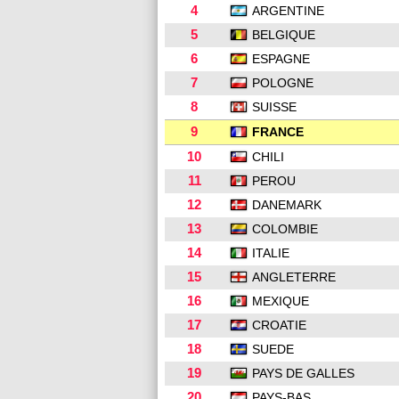
4
ARGENTINE
5
BELGIQUE
6
ESPAGNE
7
POLOGNE
8
SUISSE
9
FRANCE
10
CHILI
11
PEROU
12
DANEMARK
13
COLOMBIE
14
ITALIE
15
ANGLETERRE
16
MEXIQUE
17
CROATIE
18
SUEDE
19
PAYS DE GALLES
20
PAYS-BAS