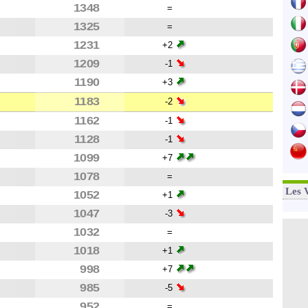
1348
=
1325
=
1231
+2
1209
-1
1190
+3
1183
-2
1162
-1
1128
-1
1099
+7
1078
=
Les 
1052
+1
1047
-3
1032
=
1018
+1
998
+7
985
-5
952
=