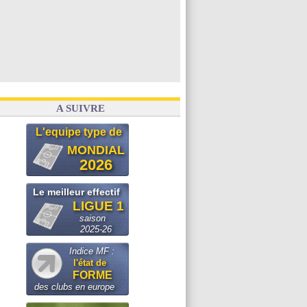
A SUIVRE
L'equipe type de
MONDIAL
2026
Le meilleur effectif
LIGUE 1
saison
2025-26
Indice MF :
l'état de
FORME
des clubs en europe