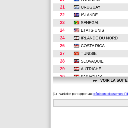
21
URUGUAY
22
ISLANDE
23
SENEGAL
24
ETATS-UNIS
24
IRLANDE DU NORD
26
COSTA RICA
27
TUNISIE
28
SLOVAQUIE
29
AUTRICHE
30
PARAGUAY
vv VOIR LA SUIT
31
EGYPTE
32
RÉPUBLIQUE D'IRLAND
(1) : variation par rapport au
précédent classement FI
32
IRAN
32
ECOSSE
35
UKRAINE
36
RD CONGO