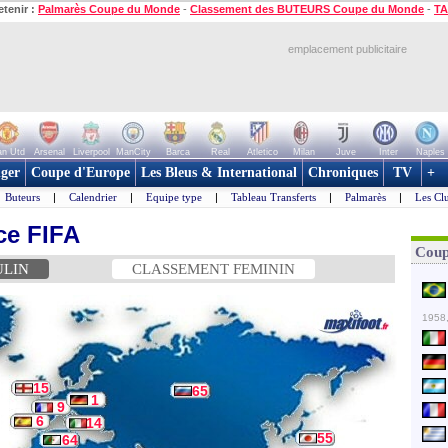
etenir :
Palmarès Coupe du Monde
-
Classement des BUTEURS Coupe du Monde
-
TA
emplacement publicitaire
n Utd
Arsenal
Liverpool
ManCity
Barca
Real
Atletico
Milan
Juve
Inter
Naples
ger
Coupe d'Europe
Les Bleus & International
Chroniques
TV
+
Buteurs
|
Calendrier
|
Equipe type
|
Tableau Transferts
|
Palmarès
|
Les Cl
ce FIFA
Coup
ULIN
CLASSEMENT FEMININ
1958,
15
65
1
9
6
14
55
64