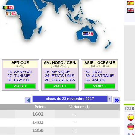
23
61
39
AFRIQUE
AM. NORD / CEN.
ASIE - OCEANIE
(CAF)
(CONCACAF)
(AFC + OFC)
23. SENEGAL
16. MEXIQUE
32. IRAN
27. TUNISIE
24. ETATS-UNIS
39. AUSTRALIE
31. EGYPTE
26. COSTA RICA
55. JAPON
VOIR +
VOIR +
VOIR +
>
class. du 23 novembre 2017
Points
Variation (1)
EURO
1602
=
1483
=
1358
=