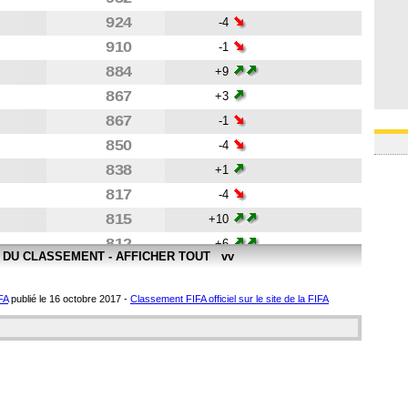
924
-4
910
-1
884
+9
867
+3
867
-1
850
-4
838
+1
817
-4
815
+10
812
+6
E DU CLASSEMENT - AFFICHER TOUT vv
805
-1
798
E
-6
FA
publié le 16 octobre 2017 -
Classement FIFA officiel sur le site de la FIFA
798
+2
798
-3
781
-5
764
-1