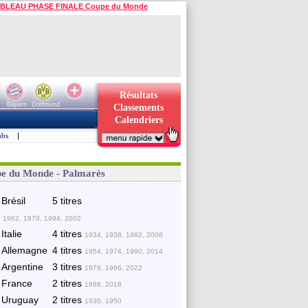
BLEAU PHASE FINALE Coupe du Monde
Résultats
Bayern
Dortmund
Classements
Calendriers
ubs
|
e du Monde - Palmarès
Brésil
5 titres
 1962, 1970, 1994, 2002
Italie
4 titres
1934, 1938, 1982, 2006
Allemagne
4 titres
1954, 1974, 1990, 2014
Argentine
3 titres
1978, 1986, 2022
France
2 titres
1998, 2018
Uruguay
2 titres
1930, 1950