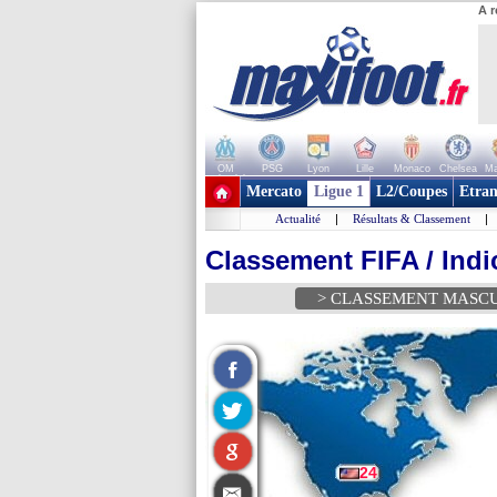
A r
OM
PSG
Lyon
Lille
Monaco
Chelsea
Ma
+ de clubs
Mercato
Ligue 1
L2/Coupes
Etran
Actualité
|
Résultats & Classement
|
Classement FIFA / Indi
> CLASSEMENT MASC
24