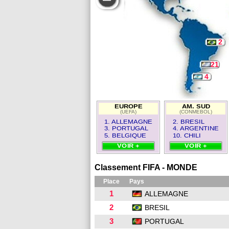
2
21
4
EUROPE
AM. SUD
(UEFA)
(CONMEBOL)
1. ALLEMAGNE
2. BRESIL
3. PORTUGAL
4. ARGENTINE
5. BELGIQUE
10. CHILI
VOIR +
VOIR +
Classement FIFA - MONDE
Place
Pays
1
ALLEMAGNE
2
BRESIL
3
PORTUGAL