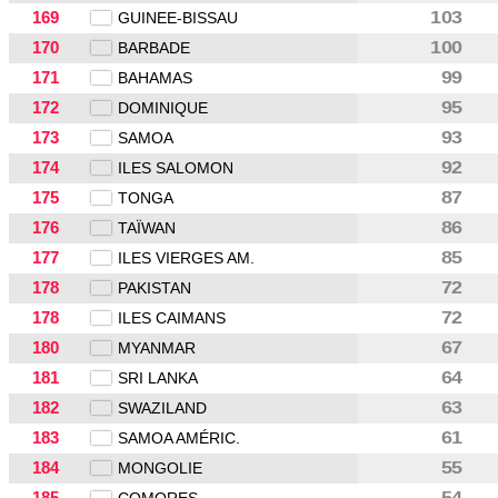
169
103
GUINEE-BISSAU
170
100
BARBADE
171
99
BAHAMAS
172
95
DOMINIQUE
173
93
SAMOA
174
92
ILES SALOMON
175
87
TONGA
176
86
TAÏWAN
177
85
ILES VIERGES AM.
178
72
PAKISTAN
178
72
ILES CAIMANS
180
67
MYANMAR
181
64
SRI LANKA
182
63
SWAZILAND
183
61
SAMOA AMÉRIC.
184
55
MONGOLIE
185
54