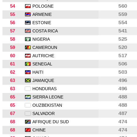
54
560
POLOGNE
55
559
ARMENIE
56
554
ESTONIE
57
541
COSTA RICA
58
525
NIGERIA
59
520
CAMEROUN
60
517
AUTRICHE
61
506
SENEGAL
62
503
HAITI
63
496
JAMAIQUE
63
496
HONDURAS
65
488
SIERRA LEONE
65
488
OUZBEKISTAN
67
487
SALVADOR
68
474
AFRIQUE DU SUD
68
474
CHINE