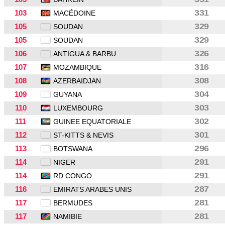
103
331
MACÉDOINE
105
329
SOUDAN
105
329
SOUDAN
106
326
ANTIGUA & BARBU.
107
316
MOZAMBIQUE
108
308
AZERBAIDJAN
109
304
GUYANA
110
303
LUXEMBOURG
111
302
GUINEE EQUATORIALE
112
301
ST-KITTS & NEVIS
113
296
BOTSWANA
114
291
NIGER
114
291
RD CONGO
116
287
EMIRATS ARABES UNIS
117
281
BERMUDES
117
281
NAMIBIE