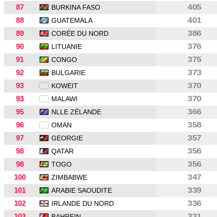
87
405
BURKINA FASO
88
401
GUATEMALA
89
386
CORÉE DU NORD
90
376
LITUANIE
91
375
CONGO
92
373
BULGARIE
93
370
KOWEIT
93
370
MALAWI
95
366
NLLE ZÉLANDE
96
358
OMAN
97
357
GEORGIE
98
356
QATAR
98
356
TOGO
100
347
ZIMBABWE
101
339
ARABIE SAOUDITE
102
336
IRLANDE DU NORD
103
331
BAHREIN