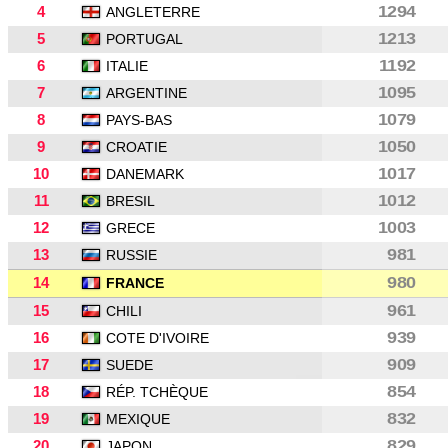
4
1294
ANGLETERRE
5
1213
PORTUGAL
6
1192
ITALIE
7
1095
ARGENTINE
8
1079
PAYS-BAS
9
1050
CROATIE
10
1017
DANEMARK
11
1012
BRESIL
12
1003
GRECE
13
981
RUSSIE
14
980
FRANCE
15
961
CHILI
16
939
COTE D'IVOIRE
17
909
SUEDE
18
854
RÉP. TCHÈQUE
19
832
MEXIQUE
20
829
JAPON