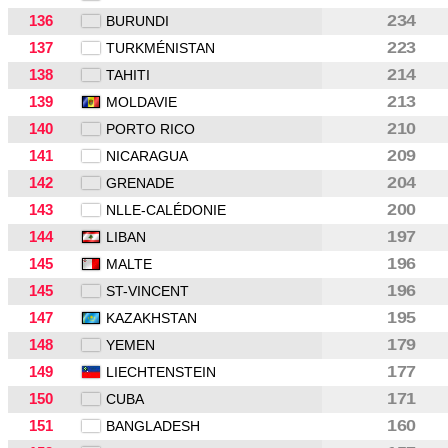
136
234
BURUNDI
137
223
TURKMÉNISTAN
138
214
TAHITI
139
213
MOLDAVIE
140
210
PORTO RICO
141
209
NICARAGUA
142
204
GRENADE
143
200
NLLE-CALÉDONIE
144
197
LIBAN
145
196
MALTE
145
196
ST-VINCENT
147
195
KAZAKHSTAN
148
179
YEMEN
149
177
LIECHTENSTEIN
150
171
CUBA
151
160
BANGLADESH