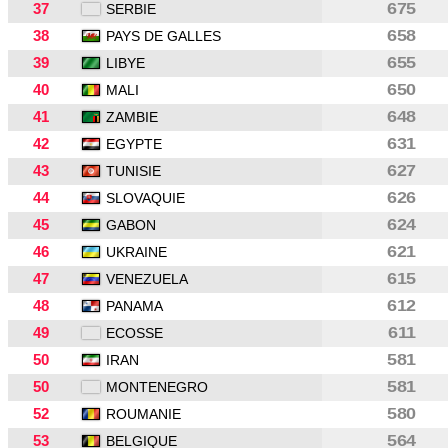
37
675
SERBIE
38
658
PAYS DE GALLES
39
655
LIBYE
40
650
MALI
41
648
ZAMBIE
42
631
EGYPTE
43
627
TUNISIE
44
626
SLOVAQUIE
45
624
GABON
46
621
UKRAINE
47
615
VENEZUELA
48
612
PANAMA
49
611
ECOSSE
50
581
IRAN
50
581
MONTENEGRO
52
580
ROUMANIE
53
564
BELGIQUE