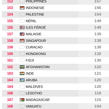
152
157
PHILIPPINES
153
156
INDONESIE
154
154
PALESTINE
155
149
NÉPAL
155
149
ILES FÉROÉ
157
139
MALAISIE
158
138
SINGAPOUR
158
138
CURACAO
160
132
HONGKONG
161
130
FIDJI
162
122
AFGHANISTAN
163
121
INDE
164
120
ARUBA
164
120
MALDIVES
166
119
LESOTHO
167
115
MADAGASCAR
168
104
VANUATU