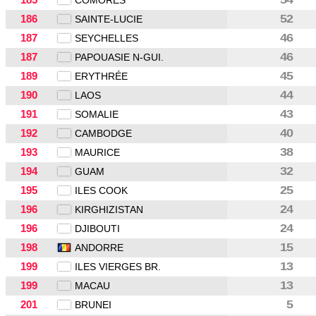
COMORES
186
52
SAINTE-LUCIE
187
46
SEYCHELLES
187
46
PAPOUASIE N-GUI.
189
45
ERYTHRÉE
190
44
LAOS
191
43
SOMALIE
192
40
CAMBODGE
193
38
MAURICE
194
32
GUAM
195
25
ILES COOK
196
24
KIRGHIZISTAN
196
24
DJIBOUTI
198
15
ANDORRE
199
13
ILES VIERGES BR.
199
13
MACAU
201
5
BRUNEI