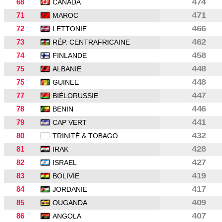
68
474
CANADA
71
471
MAROC
72
466
LETTONIE
73
462
RÉP. CENTRAFRICAINE
74
458
FINLANDE
75
448
ALBANIE
75
448
GUINEE
77
447
BIÉLORUSSIE
78
446
BENIN
79
441
CAP VERT
80
432
TRINITÉ & TOBAGO
81
428
IRAK
82
427
ISRAEL
83
419
BOLIVIE
84
417
JORDANIE
85
409
OUGANDA
86
407
ANGOLA