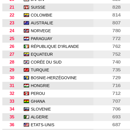
21
828
SUISSE
22
814
COLOMBIE
23
807
AUSTRALIE
24
780
NORVEGE
25
772
PARAGUAY
26
762
RÉPUBLIQUE D'IRLANDE
27
752
EQUATEUR
28
740
CORÉE DU SUD
29
735
TURQUIE
30
729
BOSNIE-HERZÉGOVINE
31
716
HONGRIE
32
712
PEROU
33
707
GHANA
34
706
SLOVENIE
35
693
ALGERIE
36
687
ETATS-UNIS