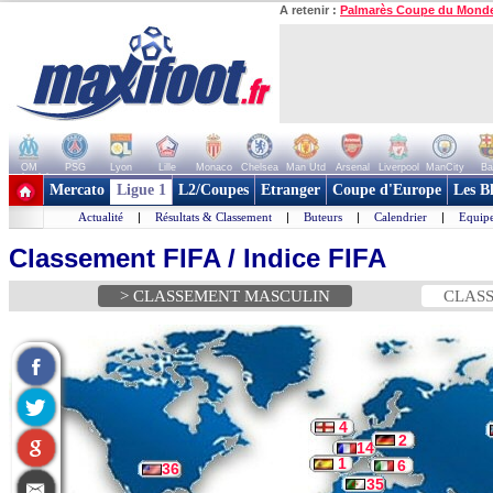
A retenir :
Palmarès Coupe du Mond
OM
PSG
Lyon
Lille
Monaco
Chelsea
Man Utd
Arsenal
Liverpool
ManCity
Ba
+ de clubs
Mercato
Ligue 1
L2/Coupes
Etranger
Coupe d'Europe
Les B
Actualité
|
Résultats & Classement
|
Buteurs
|
Calendrier
|
Equipe
Classement FIFA / Indice FIFA
> CLASSEMENT MASCULIN
CLASS
4
2
14
1
6
36
35