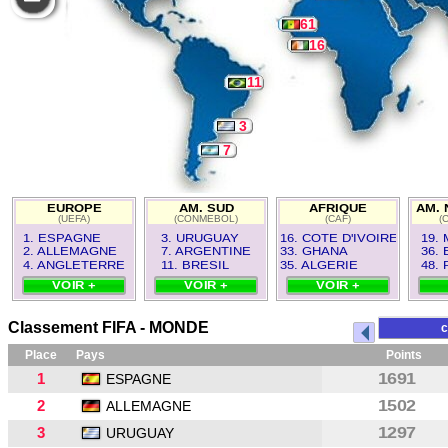
61
16
11
3
7
EUROPE
AM. SUD
AFRIQUE
AM. 
(UEFA)
(CONMEBOL)
(CAF)
(
1. ESPAGNE
3. URUGUAY
16. COTE D'IVOIRE
19.
2. ALLEMAGNE
7. ARGENTINE
33. GHANA
36.
4. ANGLETERRE
11. BRESIL
35. ALGERIE
48.
VOIR +
VOIR +
VOIR +
Classement FIFA - MONDE
c
Place
Pays
Points
1
1691
ESPAGNE
2
1502
ALLEMAGNE
3
1297
URUGUAY