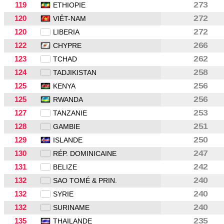
119
273
ETHIOPIE
120
272
VIÊT-NAM
120
272
LIBERIA
122
266
CHYPRE
123
262
TCHAD
124
258
TADJIKISTAN
125
256
KENYA
125
256
RWANDA
127
253
TANZANIE
128
251
GAMBIE
129
250
ISLANDE
130
247
RÉP. DOMINICAINE
131
242
BELIZE
132
240
SAO TOMÉ & PRIN.
132
240
SYRIE
132
240
SURINAME
135
235
THAILANDE