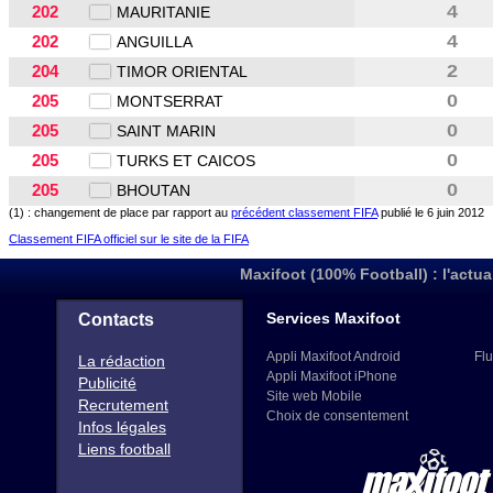
202
4
MAURITANIE
202
4
ANGUILLA
204
2
TIMOR ORIENTAL
205
0
MONTSERRAT
205
0
SAINT MARIN
205
0
TURKS ET CAICOS
205
0
BHOUTAN
(1) : changement de place par rapport au
précédent classement FIFA
publié le 6 juin 2012
Classement FIFA officiel sur le site de la FIFA
Maxifoot (100% Football) : l'actua
Services Maxifoot
Contacts
Appli Maxifoot Android
Flu
La rédaction
Appli Maxifoot iPhone
Publicité
Site web Mobile
Recrutement
Choix de consentement
Infos légales
Liens football