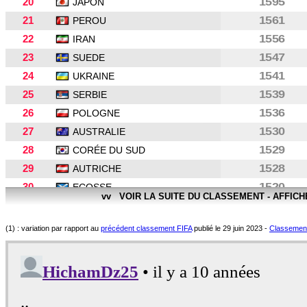
20
1595
JAPON
21
1561
PEROU
22
1556
IRAN
23
1547
SUEDE
24
1541
UKRAINE
25
1539
SERBIE
26
1536
POLOGNE
27
1530
AUSTRALIE
28
1529
CORÉE DU SUD
29
1528
AUTRICHE
30
1520
ECOSSE
vv VOIR LA SUITE DU CLASSEMENT - AFFIC
31
1516
TUNISIE
32
1511
CHILI
(1) : variation par rapport au
précédent classement FIFA
publié le 29 juin 2023 -
Classement 
33
1511
ALGERIE
34
1509
EGYPTE
35
1506
PAYS DE GALLES
36
1504
HONGRIE