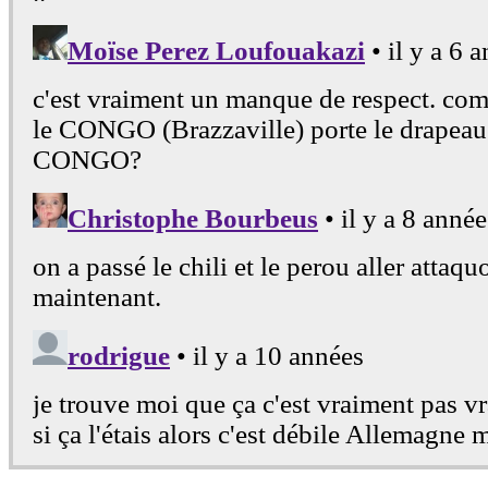
37
1503
RÉP. TCHÈQUE
38
1495
RUSSIE
39
1486
NIGERIA
40
1486
EQUATEUR
41
1484
TURQUIE
42
1470
CAMEROUN
43
1458
CANADA
44
1458
NORVEGE
45
1453
PANAMA
46
1453
COSTA RICA
47
1447
SLOVAQUIE
48
1443
ROUMANIE
49
1442
PARAGUAY
50
1441
GRECE
51
1438
MALI
52
1433
COTE D'IVOIRE
53
1426
RÉPUBLIQUE D'IRLANDE