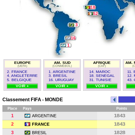
18
52
3
16
1
EUROPE
AM. SUD
AFRIQUE
AM. 
(UEFA)
(CONMEBOL)
(CAF)
(
2. FRANCE
1. ARGENTINE
14. MAROC
11.
4. ANGLETERRE
3. BRESIL
18. SENEGAL
12.
5. BELGIQUE
16. URUGUAY
31. TUNISIE
43.
VOIR +
VOIR +
VOIR +
Classement FIFA - MONDE
Place
Pays
Points
1
1843
ARGENTINE
2
1843
FRANCE
3
1828
BRESIL