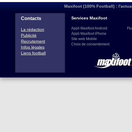
Maxifoot (100% Football) : l'actua
54
1421
ARABIE SAOUDITE
55
1419
FINLANDE
Services Maxifoot
Contacts
56
1419
BURKINA FASO
Appli Maxifoot Android
Flu
La rédaction
57
1417
VENEZUELA
Appli Maxifoot iPhone
Publicité
58
1409
JAMAIQUE
Site web Mobile
Recrutement
Choix de consentement
59
1395
Infos légales
QATAR
Liens football
60
1391
GHANA
61
1391
SLOVENIE
62
1381
BOSNIE-HERZÉGOVINE
63
1368
AFRIQUE DU SUD
64
1361
IRLANDE DU NORD
65
1357
ALBANIE
66
1354
CAP VERT
67
1352
ISLANDE
68
1350
MACÉDOINE
69
1350
RD CONGO