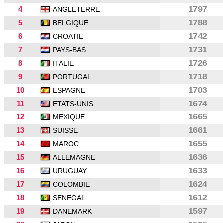
4
1797
ANGLETERRE
5
1788
BELGIQUE
6
1742
CROATIE
7
1731
PAYS-BAS
8
1726
ITALIE
9
1718
PORTUGAL
10
1703
ESPAGNE
11
1674
ETATS-UNIS
12
1665
MEXIQUE
13
1661
SUISSE
14
1655
MAROC
15
1636
ALLEMAGNE
16
1633
URUGUAY
17
1624
COLOMBIE
18
1612
SENEGAL
19
1597
DANEMARK