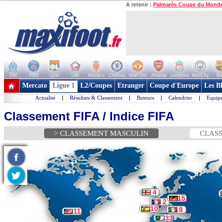
A retenir :
Palmarès Coupe du Mond
OM
PSG
Lyon
Lille
Monaco
Chelsea
Man Utd
Arsenal
Liverpool
ManCity
Ba
+ de clubs
Mercato
Ligue 1
L2/Coupes
Etranger
Coupe d'Europe
Les B
Actualité
|
Résultats & Classement
|
Buteurs
|
Calendrier
|
Equipe
Classement FIFA / Indice FIFA
> CLASSEMENT MASCULIN
CLASS
4
15
2
10
8
11
33