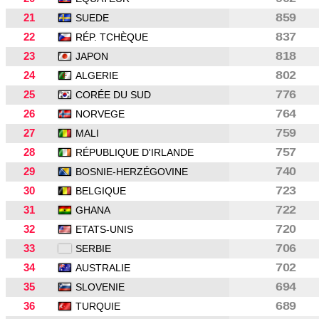
21
859
SUEDE
22
837
RÉP. TCHÈQUE
23
818
JAPON
24
802
ALGERIE
25
776
CORÉE DU SUD
26
764
NORVEGE
27
759
MALI
28
757
RÉPUBLIQUE D'IRLANDE
29
740
BOSNIE-HERZÉGOVINE
30
723
BELGIQUE
31
722
GHANA
32
720
ETATS-UNIS
33
706
SERBIE
34
702
AUSTRALIE
35
694
SLOVENIE
36
689
TURQUIE