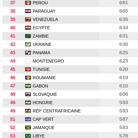
37
681
PEROU
38
665
PARAGUAY
39
635
VENEZUELA
40
634
EGYPTE
41
631
ZAMBIE
42
630
UKRAINE
43
625
PANAMA
44
623
MONTENEGRO
45
620
TUNISIE
46
619
ROUMANIE
47
610
GABON
48
608
SLOVAQUIE
49
593
HONGRIE
49
593
RÉP. CENTRAFRICAINE
51
587
CAP VERT
52
583
JAMAIQUE
53
578
LIBYE