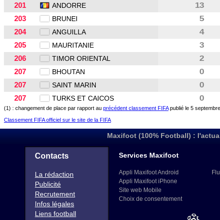
201
13
ANDORRE
203
5
BRUNEI
204
4
ANGUILLA
205
3
MAURITANIE
206
2
TIMOR ORIENTAL
207
0
BHOUTAN
207
0
SAINT MARIN
207
0
TURKS ET CAICOS
(1) : changement de place par rapport au
précédent classement FIFA
publié le 5 septembr
Classement FIFA officiel sur le site de la FIFA
Maxifoot (100% Football) : l'actua
Services Maxifoot
Contacts
Appli Maxifoot Android
Flu
La rédaction
Appli Maxifoot iPhone
Publicité
Site web Mobile
Recrutement
Choix de consentement
Infos légales
Liens football