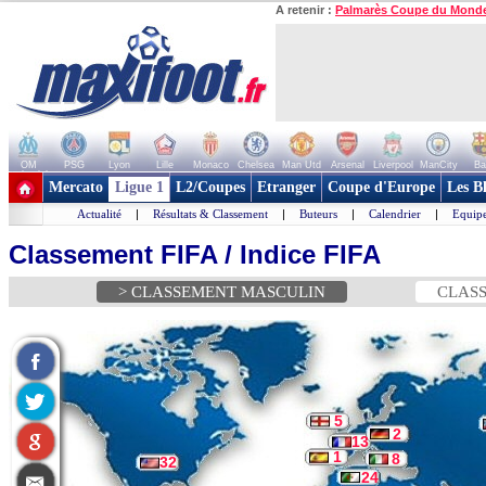
A retenir :
Palmarès Coupe du Mond
OM
PSG
Lyon
Lille
Monaco
Chelsea
Man Utd
Arsenal
Liverpool
ManCity
Ba
+ de clubs
Mercato
Ligue 1
L2/Coupes
Etranger
Coupe d'Europe
Les B
Actualité
|
Résultats & Classement
|
Buteurs
|
Calendrier
|
Equipe
Classement FIFA / Indice FIFA
> CLASSEMENT MASCULIN
CLASS
5
2
13
1
8
32
24