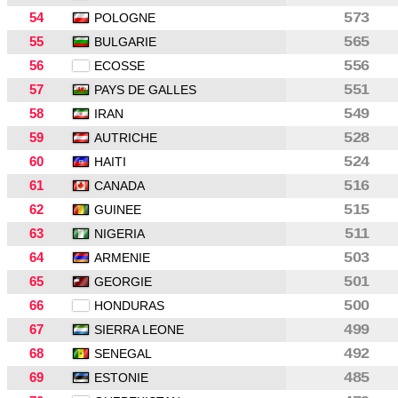
54
573
POLOGNE
55
565
BULGARIE
56
556
ECOSSE
57
551
PAYS DE GALLES
58
549
IRAN
59
528
AUTRICHE
60
524
HAITI
61
516
CANADA
62
515
GUINEE
63
511
NIGERIA
64
503
ARMENIE
65
501
GEORGIE
66
500
HONDURAS
67
499
SIERRA LEONE
68
492
SENEGAL
69
485
ESTONIE