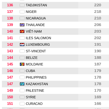
136
220
TADJIKISTAN
137
218
NIGER
138
210
NICARAGUA
139
206
THAILANDE
140
203
VIÊT-NAM
141
202
ILES SALOMON
142
191
LUXEMBOURG
143
190
ST-VINCENT
144
188
BELIZE
145
187
MOLDAVIE
146
179
CUBA
147
178
PHILIPPINES
147
178
KAZAKHSTAN
149
170
PALESTINE
150
169
SYRIE
151
166
CURACAO