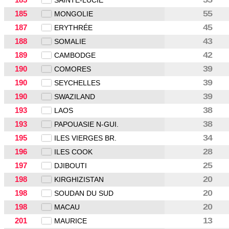
SAINTE-LUCIE
185
55
MONGOLIE
187
45
ERYTHRÉE
188
43
SOMALIE
189
42
CAMBODGE
190
39
COMORES
190
39
SEYCHELLES
190
39
SWAZILAND
193
38
LAOS
193
38
PAPOUASIE N-GUI.
195
34
ILES VIERGES BR.
196
28
ILES COOK
197
25
DJIBOUTI
198
20
KIRGHIZISTAN
198
20
SOUDAN DU SUD
198
20
MACAU
201
13
MAURICE