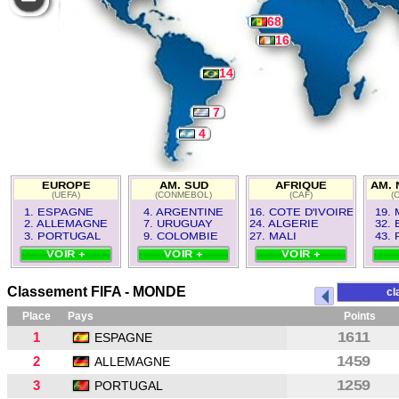
68
16
14
7
4
EUROPE
AM. SUD
AFRIQUE
AM. 
(UEFA)
(CONMEBOL)
(CAF)
(
1. ESPAGNE
4. ARGENTINE
16. COTE D'IVOIRE
19.
2. ALLEMAGNE
7. URUGUAY
24. ALGERIE
32.
3. PORTUGAL
9. COLOMBIE
27. MALI
43.
VOIR +
VOIR +
VOIR +
Classement FIFA - MONDE
cl
Place
Pays
Points
1
1611
ESPAGNE
2
1459
ALLEMAGNE
3
1259
PORTUGAL