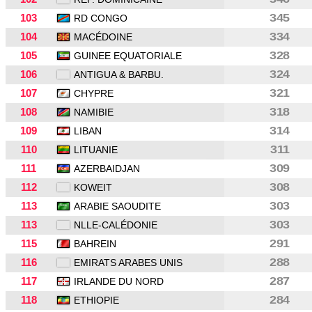
103
345
RD CONGO
104
334
MACÉDOINE
105
328
GUINEE EQUATORIALE
106
324
ANTIGUA & BARBU.
107
321
CHYPRE
108
318
NAMIBIE
109
314
LIBAN
110
311
LITUANIE
111
309
AZERBAIDJAN
112
308
KOWEIT
113
303
ARABIE SAOUDITE
113
303
NLLE-CALÉDONIE
115
291
BAHREIN
116
288
EMIRATS ARABES UNIS
117
287
IRLANDE DU NORD
118
284
ETHIOPIE