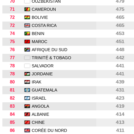
70
479
OUZBEKISTAN
71
475
CAMEROUN
72
465
BOLIVIE
72
465
COSTA RICA
74
453
BENIN
75
451
MAROC
76
448
AFRIQUE DU SUD
77
442
TRINITÉ & TOBAGO
78
441
SALVADOR
78
441
JORDANIE
80
439
IRAK
81
431
GUATEMALA
82
423
ISRAEL
83
419
ANGOLA
84
414
ALBANIE
85
413
CHINE
86
411
CORÉE DU NORD