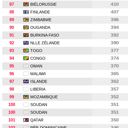
87
410
BIÉLORUSSIE
88
407
FINLANDE
89
396
ZIMBABWE
90
394
OUGANDA
91
392
BURKINA FASO
92
390
NLLE ZÉLANDE
93
377
TOGO
94
374
CONGO
95
370
OMAN
96
365
MALAWI
97
362
ISLANDE
98
357
LIBERIA
99
352
MOZAMBIQUE
100
351
SOUDAN
100
351
SOUDAN
101
350
QATAR
102
346
RÉP. DOMINICAINE