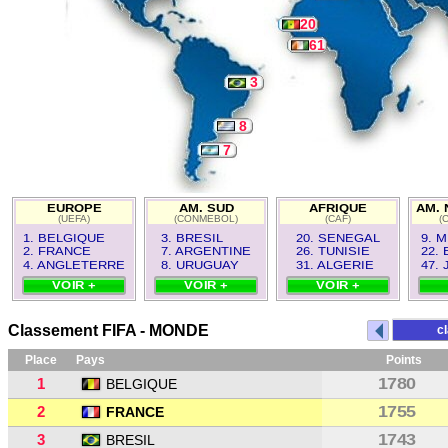
20
61
3
8
7
EUROPE
AM. SUD
AFRIQUE
AM. 
(UEFA)
(CONMEBOL)
(CAF)
(
1. BELGIQUE
3. BRESIL
20. SENEGAL
9. 
2. FRANCE
7. ARGENTINE
26. TUNISIE
22.
4. ANGLETERRE
8. URUGUAY
31. ALGERIE
47.
VOIR +
VOIR +
VOIR +
Classement FIFA - MONDE
c
Place
Pays
Points
1
1780
BELGIQUE
2
1755
FRANCE
3
1743
BRESIL