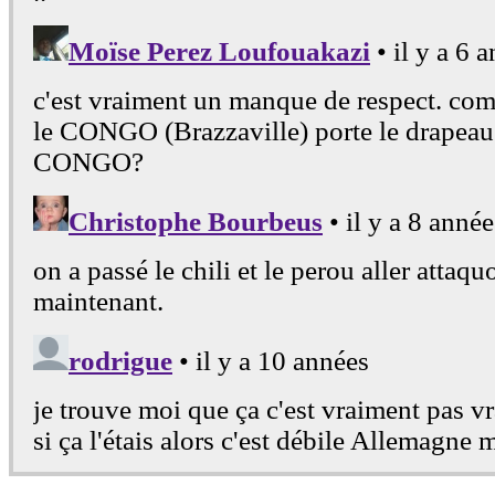
37
1466
ROUMANIE
38
1465
CORÉE DU SUD
39
1461
RUSSIE
40
1460
HONGRIE
41
1457
AUSTRALIE
42
1456
RÉP. TCHÈQUE
42
1456
RÉPUBLIQUE D'IRLANDE
44
1450
NORVEGE
45
1440
IRLANDE DU NORD
46
1438
ISLANDE
47
1437
JAMAIQUE
48
1436
ECOSSE
49
1432
EGYPTE
50
1428
CAMEROUN
51
1427
COSTA RICA
52
1424
GHANA
53
1413
GRECE