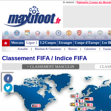
A retenir :
Palmarès Coupe du Mond
OM
PSG
Lyon
Lille
Monaco
Chelsea
Man Utd
Arsenal
Liverpool
ManCity
Ba
+ de clubs
Mercato
Ligue 1
L2/Coupes
Etranger
Coupe d'Europe
Les B
Actualité
|
Résultats & Classement
|
Buteurs
|
Calendrier
|
Equipe
Classement FIFA / Indice FIFA
> CLASSEMENT MASCULIN
CLASS
4
13
2
6
10
22
31