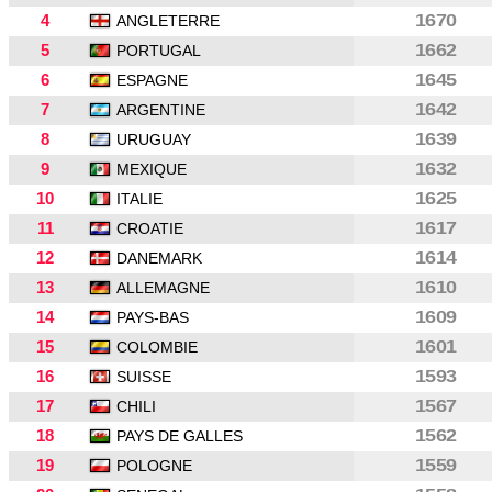
4
1670
ANGLETERRE
5
1662
PORTUGAL
6
1645
ESPAGNE
7
1642
ARGENTINE
8
1639
URUGUAY
9
1632
MEXIQUE
10
1625
ITALIE
11
1617
CROATIE
12
1614
DANEMARK
13
1610
ALLEMAGNE
14
1609
PAYS-BAS
15
1601
COLOMBIE
16
1593
SUISSE
17
1567
CHILI
18
1562
PAYS DE GALLES
19
1559
POLOGNE