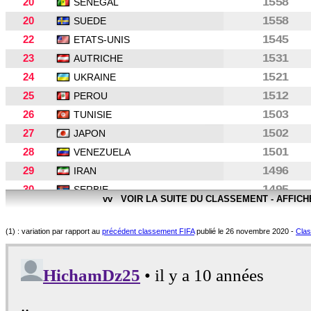
20
1558
SENEGAL
20
1558
SUEDE
22
1545
ETATS-UNIS
23
1531
AUTRICHE
24
1521
UKRAINE
25
1512
PEROU
26
1503
TUNISIE
27
1502
JAPON
28
1501
VENEZUELA
29
1496
IRAN
30
1495
SERBIE
vv VOIR LA SUITE DU CLASSEMENT - AFFIC
31
1488
ALGERIE
32
1487
TURQUIE
(1) : variation par rapport au
précédent classement FIFA
publié le 26 novembre 2020 -
Clas
33
1478
SLOVAQUIE
34
1476
PARAGUAY
35
1474
MAROC
35
1474
NIGERIA