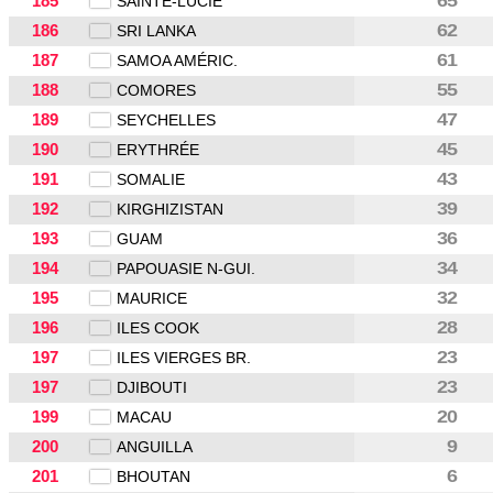
185
65
SAINTE-LUCIE
186
62
SRI LANKA
187
61
SAMOA AMÉRIC.
188
55
COMORES
189
47
SEYCHELLES
190
45
ERYTHRÉE
191
43
SOMALIE
192
39
KIRGHIZISTAN
193
36
GUAM
194
34
PAPOUASIE N-GUI.
195
32
MAURICE
196
28
ILES COOK
197
23
ILES VIERGES BR.
197
23
DJIBOUTI
199
20
MACAU
200
9
ANGUILLA
201
6
BHOUTAN