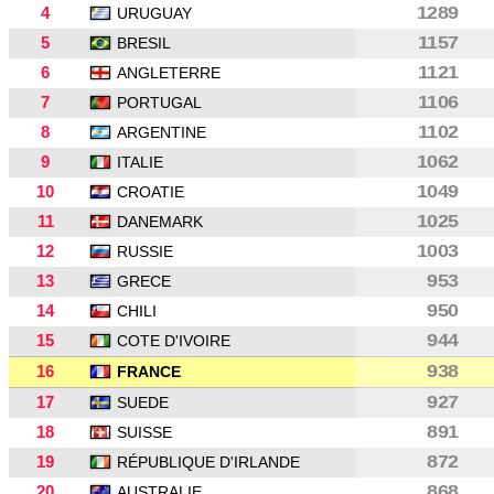
4
1289
URUGUAY
5
1157
BRESIL
6
1121
ANGLETERRE
7
1106
PORTUGAL
8
1102
ARGENTINE
9
1062
ITALIE
10
1049
CROATIE
11
1025
DANEMARK
12
1003
RUSSIE
13
953
GRECE
14
950
CHILI
15
944
COTE D'IVOIRE
16
938
FRANCE
17
927
SUEDE
18
891
SUISSE
19
872
RÉPUBLIQUE D'IRLANDE
20
868
AUSTRALIE