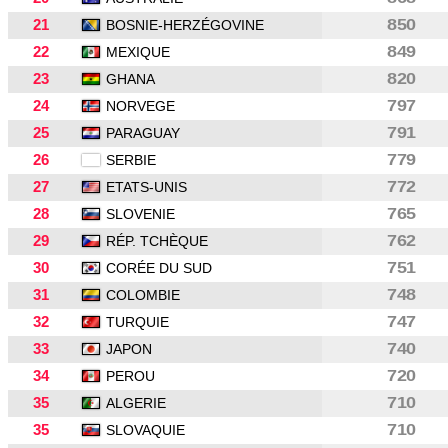
21
850
BOSNIE-HERZÉGOVINE
22
849
MEXIQUE
23
820
GHANA
24
797
NORVEGE
25
791
PARAGUAY
26
779
SERBIE
27
772
ETATS-UNIS
28
765
SLOVENIE
29
762
RÉP. TCHÈQUE
30
751
CORÉE DU SUD
31
748
COLOMBIE
32
747
TURQUIE
33
740
JAPON
34
720
PEROU
35
710
ALGERIE
35
710
SLOVAQUIE