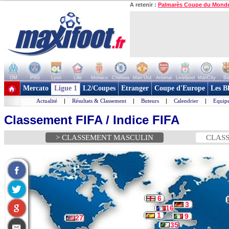
A retenir :
Palmarès Coupe du Mond
OM
PSG
Lyon
Lille
Monaco
Chelsea
Man Utd
Arsenal
Liverpool
ManCity
Ba
+ de clubs
Mercato
Ligue 1
L2/Coupes
Etranger
Coupe d'Europe
Les B
Actualité
|
Résultats & Classement
|
Buteurs
|
Calendrier
|
Equipe
Classement FIFA / Indice FIFA
> CLASSEMENT MASCULIN
CLASS
6
3
16
1
9
27
35