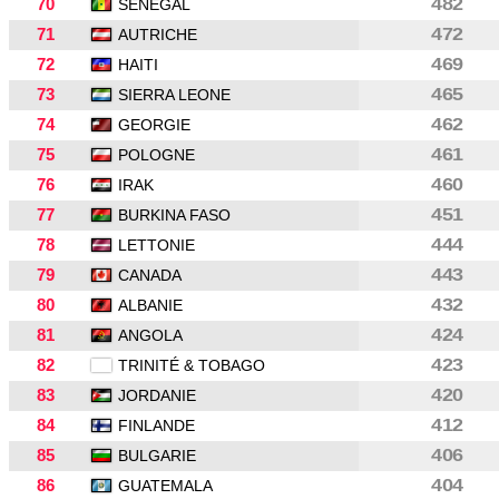
70
482
SENEGAL
71
472
AUTRICHE
72
469
HAITI
73
465
SIERRA LEONE
74
462
GEORGIE
75
461
POLOGNE
76
460
IRAK
77
451
BURKINA FASO
78
444
LETTONIE
79
443
CANADA
80
432
ALBANIE
81
424
ANGOLA
82
423
TRINITÉ & TOBAGO
83
420
JORDANIE
84
412
FINLANDE
85
406
BULGARIE
86
404
GUATEMALA