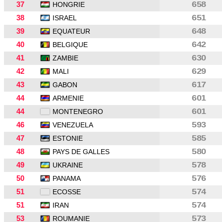
37
658
HONGRIE
38
651
ISRAEL
39
648
EQUATEUR
40
642
BELGIQUE
41
630
ZAMBIE
42
629
MALI
43
617
GABON
44
601
ARMENIE
44
601
MONTENEGRO
46
593
VENEZUELA
47
585
ESTONIE
48
580
PAYS DE GALLES
49
578
UKRAINE
50
576
PANAMA
51
574
ECOSSE
51
574
IRAN
53
573
ROUMANIE