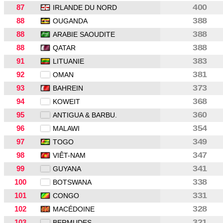
87
400
IRLANDE DU NORD
88
388
OUGANDA
88
388
ARABIE SAOUDITE
88
388
QATAR
91
383
LITUANIE
92
381
OMAN
93
373
BAHREIN
94
368
KOWEIT
95
360
ANTIGUA & BARBU.
96
354
MALAWI
97
349
TOGO
98
347
VIÊT-NAM
99
341
GUYANA
100
338
BOTSWANA
101
331
CONGO
102
328
MACÉDOINE
103
321
BERMUDES