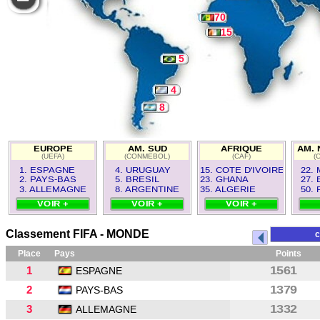
70
15
5
4
8
EUROPE
AM. SUD
AFRIQUE
AM. 
(UEFA)
(CONMEBOL)
(CAF)
(
1. ESPAGNE
4. URUGUAY
15. COTE D'IVOIRE
22.
2. PAYS-BAS
5. BRESIL
23. GHANA
27.
3. ALLEMAGNE
8. ARGENTINE
35. ALGERIE
50.
VOIR +
VOIR +
VOIR +
Classement FIFA - MONDE
c
Place
Pays
Points
1
1561
ESPAGNE
2
1379
PAYS-BAS
3
1332
ALLEMAGNE