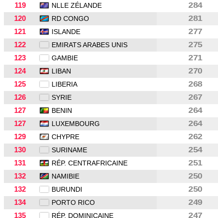
119
284
NLLE ZÉLANDE
120
281
RD CONGO
121
277
ISLANDE
122
275
EMIRATS ARABES UNIS
123
271
GAMBIE
124
270
LIBAN
125
268
LIBERIA
126
267
SYRIE
127
264
BENIN
127
264
LUXEMBOURG
129
262
CHYPRE
130
254
SURINAME
131
251
RÉP. CENTRAFRICAINE
132
250
NAMIBIE
132
250
BURUNDI
134
249
PORTO RICO
135
247
RÉP. DOMINICAINE