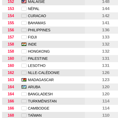
152
148
MALAISIE
153
144
NÉPAL
154
142
CURACAO
155
141
BAHAMAS
156
136
PHILIPPINES
157
133
FIDJI
158
132
INDE
158
132
HONGKONG
160
131
PALESTINE
160
131
LESOTHO
162
126
NLLE-CALÉDONIE
163
123
MADAGASCAR
164
120
ARUBA
164
120
BANGLADESH
166
114
TURKMÉNISTAN
166
114
CAMBODGE
168
110
TAÏWAN