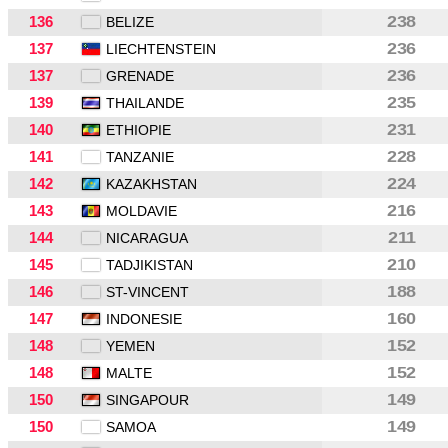
136
238
BELIZE
137
236
LIECHTENSTEIN
137
236
GRENADE
139
235
THAILANDE
140
231
ETHIOPIE
141
228
TANZANIE
142
224
KAZAKHSTAN
143
216
MOLDAVIE
144
211
NICARAGUA
145
210
TADJIKISTAN
146
188
ST-VINCENT
147
160
INDONESIE
148
152
YEMEN
148
152
MALTE
150
149
SINGAPOUR
150
149
SAMOA