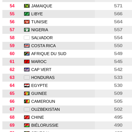
54
571
JAMAIQUE
55
566
LIBYE
56
564
TUNISIE
57
557
NIGERIA
58
554
SALVADOR
59
550
COSTA RICA
60
549
AFRIQUE DU SUD
61
545
MAROC
62
542
CAP VERT
63
533
HONDURAS
64
530
EGYPTE
65
509
GUINEE
66
505
CAMEROUN
67
502
OUZBEKISTAN
68
495
CHINE
69
490
BIÉLORUSSIE