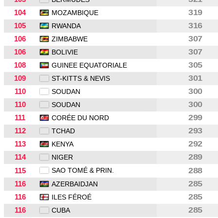
104
319
MOZAMBIQUE
105
316
RWANDA
106
307
ZIMBABWE
106
307
BOLIVIE
108
305
GUINEE EQUATORIALE
109
301
ST-KITTS & NEVIS
110
300
SOUDAN
110
300
SOUDAN
111
299
CORÉE DU NORD
112
293
TCHAD
113
292
KENYA
114
289
NIGER
115
SAO TOMÉ & PRIN.
288
116
285
AZERBAIDJAN
116
285
ILES FÉROÉ
116
285
CUBA