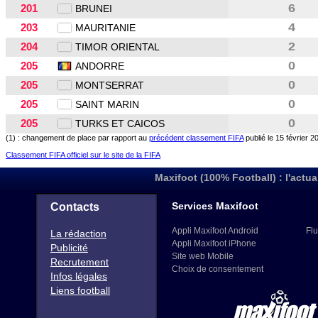
201
6
BRUNEI
203
4
MAURITANIE
204
2
TIMOR ORIENTAL
205
0
ANDORRE
205
0
MONTSERRAT
205
0
SAINT MARIN
205
0
TURKS ET CAICOS
(1) : changement de place par rapport au
précédent classement FIFA
publié le 15 février 2
Classement FIFA officiel sur le site de la FIFA
Maxifoot (100% Football) : l'actua
Services Maxifoot
Contacts
Appli Maxifoot Android
Flu
La rédaction
Appli Maxifoot iPhone
Publicité
Site web Mobile
Recrutement
Choix de consentement
Infos légales
Liens football