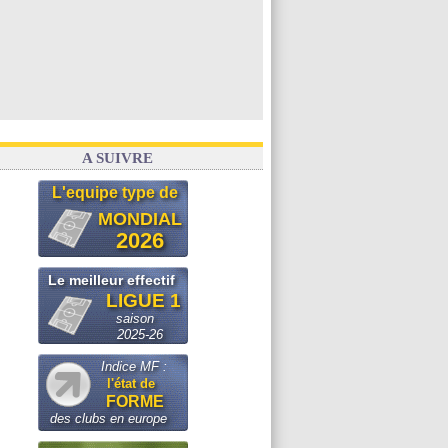
A SUIVRE
L'equipe type de
MONDIAL
2026
Le meilleur effectif
LIGUE 1
saison
2025-26
Indice MF :
l'état de
FORME
des clubs en europe