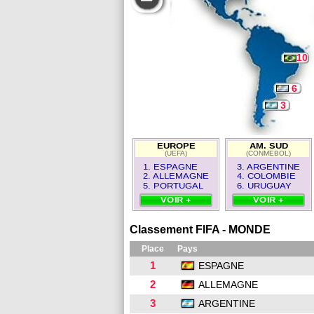
10
6
3
EUROPE
AM. SUD
(UEFA)
(CONMEBOL)
1. ESPAGNE
3. ARGENTINE
2. ALLEMAGNE
4. COLOMBIE
5. PORTUGAL
6. URUGUAY
VOIR +
VOIR +
Classement FIFA - MONDE
Place
Pays
1
ESPAGNE
2
ALLEMAGNE
3
ARGENTINE