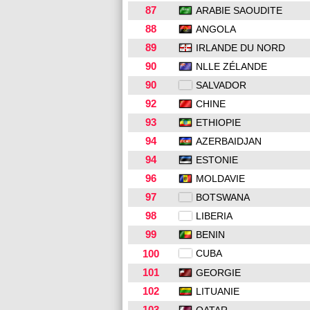
87
ARABIE SAOUDITE
88
ANGOLA
89
IRLANDE DU NORD
90
NLLE ZÉLANDE
90
SALVADOR
92
CHINE
93
ETHIOPIE
94
AZERBAIDJAN
94
ESTONIE
96
MOLDAVIE
97
BOTSWANA
98
LIBERIA
99
BENIN
100
CUBA
101
GEORGIE
102
LITUANIE
103