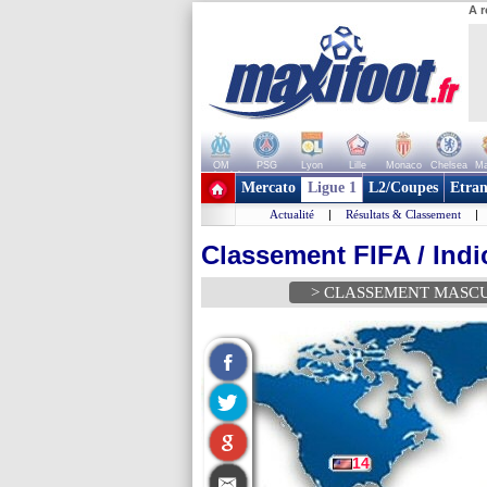
A r
OM
PSG
Lyon
Lille
Monaco
Chelsea
Ma
+ de clubs
Mercato
Ligue 1
L2/Coupes
Etran
Actualité
|
Résultats & Classement
|
Classement FIFA / Indi
> CLASSEMENT MASC
14