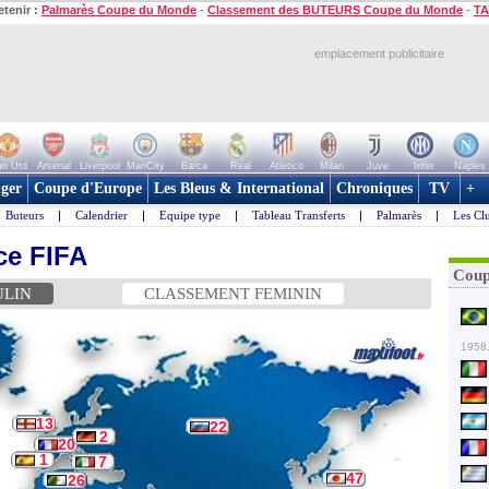
etenir :
Palmarès Coupe du Monde
-
Classement des BUTEURS Coupe du Monde
-
TA
emplacement publicitaire
n Utd
Arsenal
Liverpool
ManCity
Barca
Real
Atletico
Milan
Juve
Inter
Naples
ger
Coupe d'Europe
Les Bleus & International
Chroniques
TV
+
Buteurs
|
Calendrier
|
Equipe type
|
Tableau Transferts
|
Palmarès
|
Les Cl
ce FIFA
Coup
ULIN
CLASSEMENT FEMININ
1958,
13
22
2
20
1
7
47
26