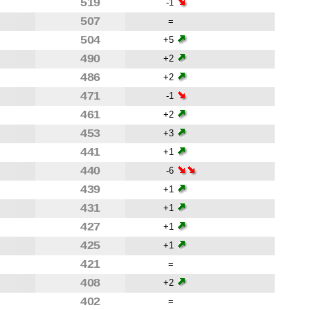
519
-1
507
=
504
+5
490
+2
486
+2
471
-1
461
+2
453
+3
441
+1
440
-6
439
+1
431
+1
427
+1
425
+1
421
=
408
+2
402
=