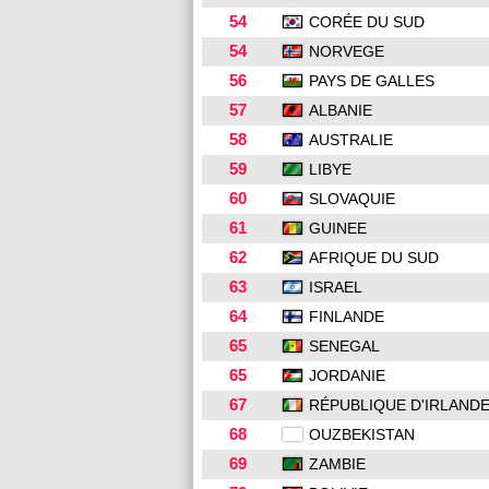
54
CORÉE DU SUD
54
NORVEGE
56
PAYS DE GALLES
57
ALBANIE
58
AUSTRALIE
59
LIBYE
60
SLOVAQUIE
61
GUINEE
62
AFRIQUE DU SUD
63
ISRAEL
64
FINLANDE
65
SENEGAL
65
JORDANIE
67
RÉPUBLIQUE D'IRLAND
68
OUZBEKISTAN
69
ZAMBIE