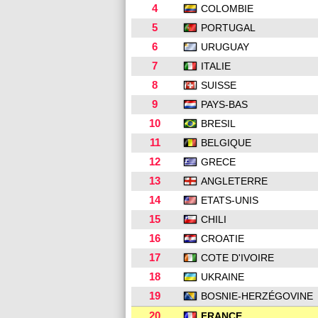
4
COLOMBIE
5
PORTUGAL
6
URUGUAY
7
ITALIE
8
SUISSE
9
PAYS-BAS
10
BRESIL
11
BELGIQUE
12
GRECE
13
ANGLETERRE
14
ETATS-UNIS
15
CHILI
16
CROATIE
17
COTE D'IVOIRE
18
UKRAINE
19
BOSNIE-HERZÉGOVINE
20
FRANCE