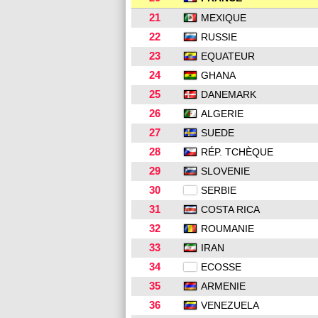
21
MEXIQUE
22
RUSSIE
23
EQUATEUR
24
GHANA
25
DANEMARK
26
ALGERIE
27
SUEDE
28
RÉP. TCHÈQUE
29
SLOVENIE
30
SERBIE
31
COSTA RICA
32
ROUMANIE
33
IRAN
34
ECOSSE
35
ARMENIE
36
VENEZUELA