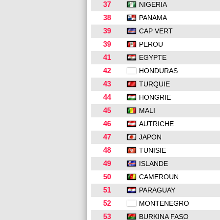
37
NIGERIA
38
PANAMA
39
CAP VERT
39
PEROU
41
EGYPTE
42
HONDURAS
43
TURQUIE
44
HONGRIE
45
MALI
46
AUTRICHE
47
JAPON
48
TUNISIE
49
ISLANDE
50
CAMEROUN
51
PARAGUAY
52
MONTENEGRO
53
BURKINA FASO