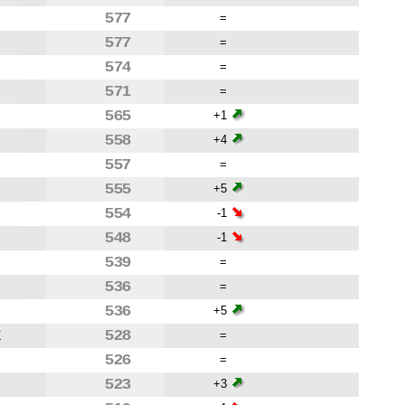
577
=
577
=
574
=
571
=
565
+1
558
+4
557
=
555
+5
554
-1
548
-1
539
=
536
=
536
+5
528
E
=
526
=
523
+3