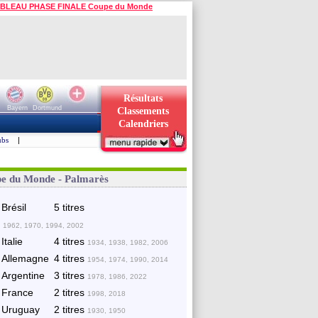
BLEAU PHASE FINALE Coupe du Monde
Résultats
Bayern
Dortmund
Classements
Calendriers
ubs
|
e du Monde - Palmarès
Brésil
5 titres
 1962, 1970, 1994, 2002
Italie
4 titres
1934, 1938, 1982, 2006
Allemagne
4 titres
1954, 1974, 1990, 2014
Argentine
3 titres
1978, 1986, 2022
France
2 titres
1998, 2018
Uruguay
2 titres
1930, 1950