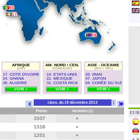
65
17
58
AFRIQUE
AM. NORD / CEN.
ASIE - OCEANIE
(CAF)
(CONCACAF)
(AFC + OFC)
17. COTE D'IVOIRE
14. ETATS-UNIS
33. IRAN
24. GHANA
21. MEXIQUE
47. JAPON
26. ALGERIE
31. COSTA RICA
54. CORÉE DU SUD
VOIR +
VOIR +
VOIR +
>
class. du 19 décembre 2013
Points
Variation (1)
EURO
1507
=
1318
=
1251
=