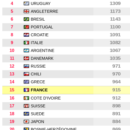
4
1309
URUGUAY
5
1173
ANGLETERRE
6
1143
BRESIL
7
1100
PORTUGAL
8
1091
CROATIE
9
1082
ITALIE
10
1067
ARGENTINE
11
1035
DANEMARK
12
971
RUSSIE
13
970
CHILI
14
964
GRECE
15
915
FRANCE
16
912
COTE D'IVOIRE
17
898
SUISSE
18
891
SUEDE
19
884
JAPON
20
869
BOSNIE-HERZÉGOVINE