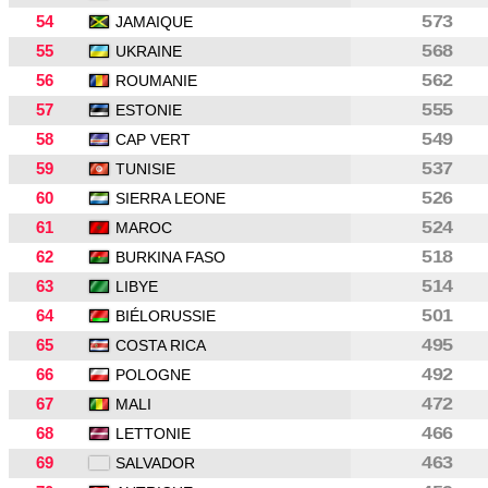
54
573
JAMAIQUE
55
568
UKRAINE
56
562
ROUMANIE
57
555
ESTONIE
58
549
CAP VERT
59
537
TUNISIE
60
526
SIERRA LEONE
61
524
MAROC
62
518
BURKINA FASO
63
514
LIBYE
64
501
BIÉLORUSSIE
65
495
COSTA RICA
66
492
POLOGNE
67
472
MALI
68
466
LETTONIE
69
463
SALVADOR