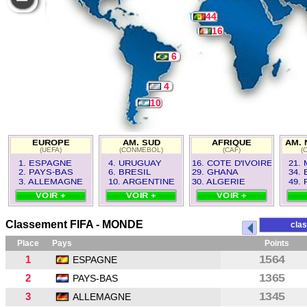
44
16
6
4
10
EUROPE
AM. SUD
AFRIQUE
AM. 
(UEFA)
(CONMEBOL)
(CAF)
(
1. ESPAGNE
4. URUGUAY
16. COTE D'IVOIRE
21.
2. PAYS-BAS
6. BRESIL
29. GHANA
34.
3. ALLEMAGNE
10. ARGENTINE
30. ALGERIE
49.
VOIR +
VOIR +
VOIR +
Classement FIFA - MONDE
clas
Place
Pays
Points
1
1564
ESPAGNE
2
1365
PAYS-BAS
3
1345
ALLEMAGNE