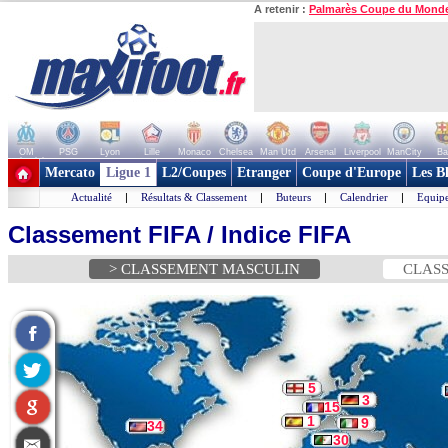
A retenir :
Palmarès Coupe du Mond
OM
PSG
Lyon
Lille
Monaco
Chelsea
Man Utd
Arsenal
Liverpool
ManCity
Ba
+ de clubs
Mercato
Ligue 1
L2/Coupes
Etranger
Coupe d'Europe
Les B
Actualité
|
Résultats & Classement
|
Buteurs
|
Calendrier
|
Equipe
Classement FIFA / Indice FIFA
> CLASSEMENT MASCULIN
CLASS
5
3
15
1
9
34
30