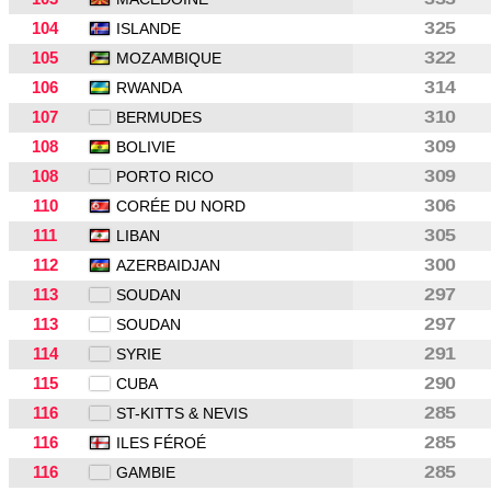
104
325
ISLANDE
105
322
MOZAMBIQUE
106
314
RWANDA
107
310
BERMUDES
108
309
BOLIVIE
108
309
PORTO RICO
110
306
CORÉE DU NORD
111
305
LIBAN
112
300
AZERBAIDJAN
113
297
SOUDAN
113
297
SOUDAN
114
291
SYRIE
115
290
CUBA
116
285
ST-KITTS & NEVIS
116
285
ILES FÉROÉ
116
285
GAMBIE