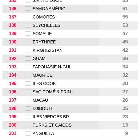
185
65
SAINTE-LUCIE
186
61
SAMOA AMÉRIC.
187
55
COMORES
188
53
SEYCHELLES
189
47
SOMALIE
190
45
ERYTHRÉE
191
42
KIRGHIZISTAN
192
36
GUAM
193
34
PAPOUASIE N-GUI.
194
32
MAURICE
195
28
ILES COOK
196
27
SAO TOMÉ & PRIN.
197
26
MACAU
198
25
DJIBOUTI
199
23
ILES VIERGES BR.
200
13
TURKS ET CAICOS
201
9
ANGUILLA