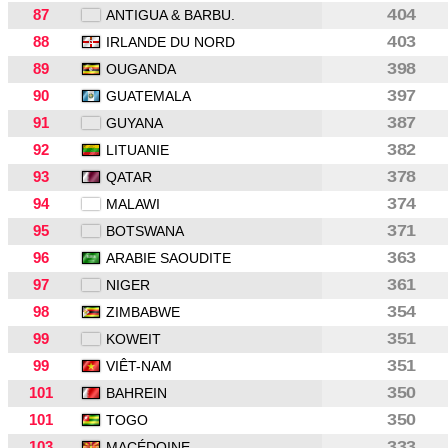
87
404
ANTIGUA & BARBU.
88
403
IRLANDE DU NORD
89
398
OUGANDA
90
397
GUATEMALA
91
387
GUYANA
92
382
LITUANIE
93
378
QATAR
94
374
MALAWI
95
371
BOTSWANA
96
363
ARABIE SAOUDITE
97
361
NIGER
98
354
ZIMBABWE
99
351
KOWEIT
99
351
VIÊT-NAM
101
350
BAHREIN
101
350
TOGO
103
333
MACÉDOINE