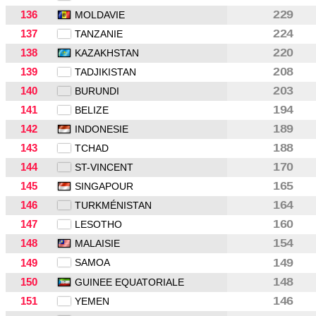
136
229
MOLDAVIE
137
224
TANZANIE
138
220
KAZAKHSTAN
139
208
TADJIKISTAN
140
203
BURUNDI
141
194
BELIZE
142
189
INDONESIE
143
188
TCHAD
144
170
ST-VINCENT
145
165
SINGAPOUR
146
164
TURKMÉNISTAN
147
160
LESOTHO
148
154
MALAISIE
149
SAMOA
149
150
148
GUINEE EQUATORIALE
151
146
YEMEN