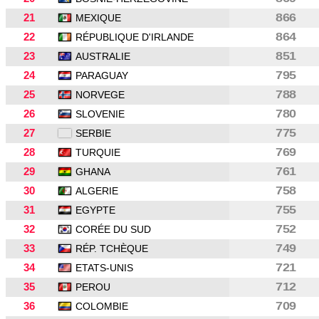
21
866
MEXIQUE
22
864
RÉPUBLIQUE D'IRLANDE
23
851
AUSTRALIE
24
795
PARAGUAY
25
788
NORVEGE
26
780
SLOVENIE
27
775
SERBIE
28
769
TURQUIE
29
761
GHANA
30
758
ALGERIE
31
755
EGYPTE
32
752
CORÉE DU SUD
33
749
RÉP. TCHÈQUE
34
721
ETATS-UNIS
35
712
PEROU
36
709
COLOMBIE