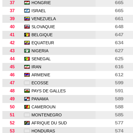
37
665
HONGRIE
37
665
ISRAEL
39
661
VENEZUELA
40
648
SLOVAQUIE
41
647
BELGIQUE
42
634
EQUATEUR
43
627
NIGERIA
44
625
SENEGAL
45
616
IRAN
46
612
ARMENIE
47
599
ECOSSE
48
591
PAYS DE GALLES
49
589
PANAMA
50
588
CAMEROUN
51
585
MONTENEGRO
52
577
AFRIQUE DU SUD
53
574
HONDURAS