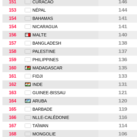
151
146
CURACAO
153
144
NÉPAL
154
141
BAHAMAS
154
141
NICARAGUA
156
140
MALTE
157
138
BANGLADESH
158
137
PALESTINE
159
136
PHILIPPINES
160
135
MADAGASCAR
161
133
FIDJI
162
131
INDE
163
121
GUINEE-BISSAU
164
120
ARUBA
165
119
BARBADE
166
116
NLLE-CALÉDONIE
167
114
TAÏWAN
168
106
MONGOLIE