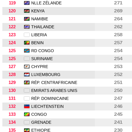
119
271
NLLE ZÉLANDE
120
269
KENYA
121
264
NAMIBIE
122
262
THAILANDE
123
258
LIBERIA
124
257
BENIN
125
254
RD CONGO
125
254
SURINAME
127
253
CHYPRE
128
252
LUXEMBOURG
129
251
RÉP. CENTRAFRICAINE
130
250
EMIRATS ARABES UNIS
131
247
RÉP. DOMINICAINE
132
246
LIECHTENSTEIN
133
245
CONGO
134
241
GRENADE
135
230
ETHIOPIE