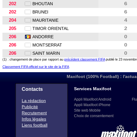
202
6
BHOUTAN
202
6
BRUNEI
204
4
MAURITANIE
205
2
TIMOR ORIENTAL
206
0
ANDORRE
206
0
MONTSERRAT
206
0
SAINT MARIN
(1) : changement de place par rapport au
précédent classement FIFA
publié le 23 novembr
Classement FIFA officiel sur le site de la FIFA
Maxifoot (100% Football) : l'actua
Services Maxifoot
Contacts
Appli Maxifoot Android
Flu
La rédaction
Appli Maxifoot iPhone
Publicité
Site web Mobile
Recrutement
Choix de consentement
Infos légales
Liens football