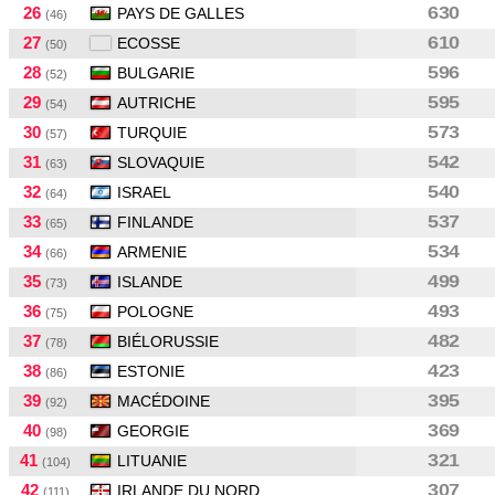
26
630
PAYS DE GALLES
(46)
27
610
ECOSSE
(50)
28
596
BULGARIE
(52)
29
595
AUTRICHE
(54)
30
573
TURQUIE
(57)
31
542
SLOVAQUIE
(63)
32
540
ISRAEL
(64)
33
537
FINLANDE
(65)
34
534
ARMENIE
(66)
35
499
ISLANDE
(73)
36
493
POLOGNE
(75)
37
482
BIÉLORUSSIE
(78)
38
423
ESTONIE
(86)
39
395
MACÉDOINE
(92)
40
369
GEORGIE
(98)
41
321
LITUANIE
(104)
42
307
IRLANDE DU NORD
(111)