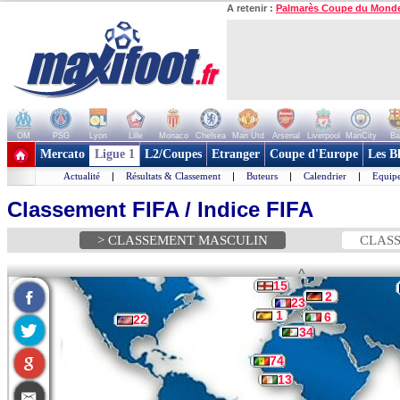
A retenir :
Palmarès Coupe du Mond
OM
PSG
Lyon
Lille
Monaco
Chelsea
Man Utd
Arsenal
Liverpool
ManCity
Ba
+ de clubs
Mercato
Ligue 1
L2/Coupes
Etranger
Coupe d'Europe
Les B
Actualité
|
Résultats & Classement
|
Buteurs
|
Calendrier
|
Equipe
Classement FIFA / Indice FIFA
> CLASSEMENT MASCULIN
CLASS
^
15
2
23
1
6
22
34
74
13