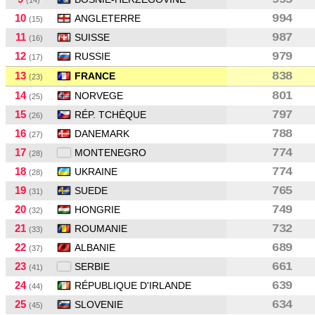
(14)
10
994
ANGLETERRE
(15)
11
987
SUISSE
(16)
12
979
RUSSIE
(17)
13
838
FRANCE
(23)
14
801
NORVEGE
(25)
15
797
RÉP. TCHÈQUE
(26)
16
788
DANEMARK
(27)
17
774
MONTENEGRO
(28)
18
774
UKRAINE
(28)
19
765
SUEDE
(31)
20
749
HONGRIE
(32)
21
732
ROUMANIE
(33)
22
689
ALBANIE
(37)
23
661
SERBIE
(41)
24
639
RÉPUBLIQUE D'IRLANDE
(44)
25
634
SLOVENIE
(45)