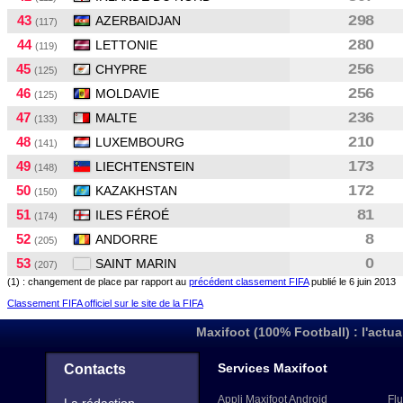
43
298
AZERBAIDJAN
(117)
44
280
LETTONIE
(119)
45
256
CHYPRE
(125)
46
256
MOLDAVIE
(125)
47
236
MALTE
(133)
48
210
LUXEMBOURG
(141)
49
173
LIECHTENSTEIN
(148)
50
172
KAZAKHSTAN
(150)
51
81
ILES FÉROÉ
(174)
52
8
ANDORRE
(205)
53
0
SAINT MARIN
(207)
(1) : changement de place par rapport au
précédent classement FIFA
publié le 6 juin 2013
Classement FIFA officiel sur le site de la FIFA
Maxifoot (100% Football) : l'actua
Services Maxifoot
Contacts
Appli Maxifoot Android
Flu