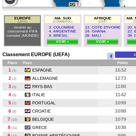
9
v
12
EUROPE
AM. SUD
AFRIQUE
AM. 
(UEFA)
(CONMEBOL)
(CAF)
(
4
revenir au
3. COLOMBIE
13. COTE D'IVOIRE
20.
classement FIFA
4. ARGENTINE
24. GHANA
22. 
complet (MONDE)
9. BRESIL
28. MALI
39.
VOIR +
VOIR +
Classement EUROPE (UEFA)
c
Place
Pays
Points
1
1532
ESPAGNE
(1)
2
1273
ALLEMAGNE
(2)
3
1180
PAYS-BAS
(5)
4
1142
ITALIE
(6)
5
1099
PORTUGAL
(7)
6
1098
CROATIE
(8)
7
1079
BELGIQUE
(10)
8
1038
GRECE
(11)
9
995
BOSNIE-HERZÉGOVINE